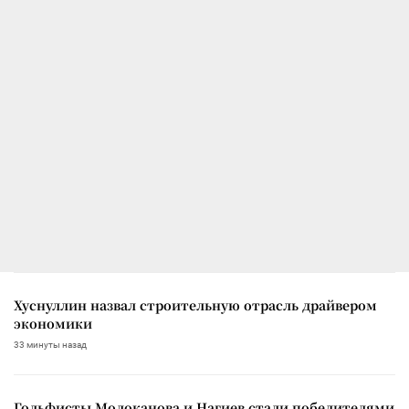
Хуснуллин назвал строительную отрасль драйвером
экономики
33 минуты назад
Гольфисты Молоканова и Нагиев стали победителями