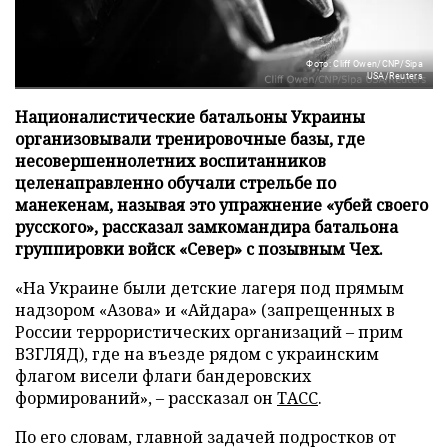
Фото: Cliff Owen/CNP/Sipa
USA/Reuters
Националистические батальоны Украины
организовывали тренировочные базы, где
несовершеннолетних воспитанников
целенаправленно обучали стрельбе по
манекенам, называя это упражнение «убей своего
русского», рассказал замкомандира батальона
группировки войск «Север» с позывным Чех.
«На Украине были детские лагеря под прямым
надзором «Азова» и «Айдара» (запрещенных в
России террористических организаций – прим
ВЗГЛЯД), где на въезде рядом с украинским
флагом висели флаги бандеровских
формирований», – рассказал он
ТАСС
.
По его словам, главной задачей подростков от