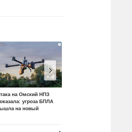
i
така на Омский НПЗ
Скрытая камера на
оказала: угроза БПЛА
пляже Крыма: Что люд
ышла на новый
вытворяют, когда их не
ровень
видят...