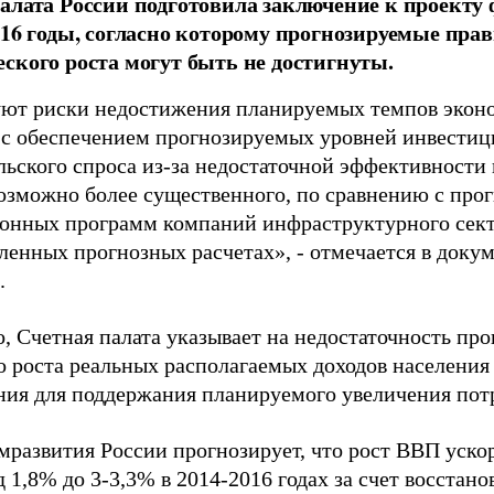
алата России подготовила заключение к проекту
016 годы, согласно которому прогнозируемые пр
ского роста могут быть не достигнуты.
ют риски недостижения планируемых темпов эконо
 с обеспечением прогнозируемых уровней инвестиц
льского спроса из-за недостаточной эффективности
возможно более существенного, по сравнению с про
онных программ компаний инфраструктурного секто
ленных прогнозных расчетах», - отмечается в доку
.
, Счетная палата указывает на недостаточность пр
о роста реальных располагаемых доходов населения
ния для поддержания планируемого увеличения потр
развития России прогнозирует, что рост ВВП уско
д 1,8% до 3-3,3% в 2014-2016 годах за счет восстано