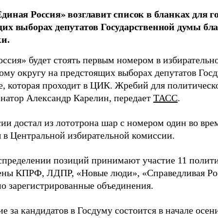
диная Россия» возглавит список в бланках для г
их выборах депутатов Государственной думы бла
и.
оссия» будет стоять первым номером в избирательн
ому округу на предстоящих выборах депутатов Гос
е, которая проходит в ЦИК. Жребий для политическ
енатор Александр Карелин, передает
ТАСС
.
сии достал из лототрона шар с номером один во вр
 в Центральной избирательной комиссии.
аспределении позиций принимают участие 11 полити
ены КПРФ, ЛДПР, «Новые люди», «Справедливая Ро
о зарегистрированные объединения.
е за кандидатов в Госдуму состоится в начале осен