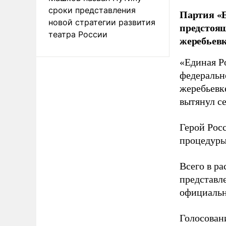
сроки представления
Партия «Е
новой стратегии развития
предстоящ
театра России
жеребьевк
«Единая Р
федеральн
жеребьевк
вытянул с
Герой Рос
процедуры
Всего в р
представл
официальн
Голосовани