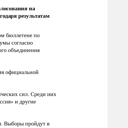
олосования на
годаря результатам
ом бюллетене по
думы согласно
ого объединения
емя официальной
ческих сил. Среди них
ссия» и другие
и. Выборы пройдут в