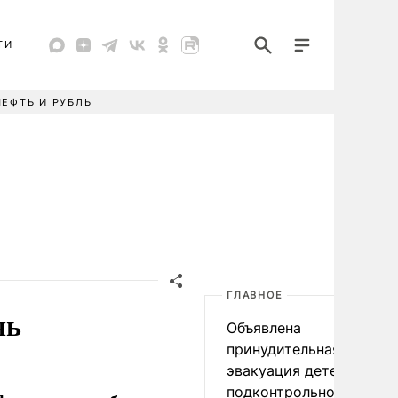
ТИ
НЕФТЬ И РУБЛЬ
ГЛАВНОЕ
чь
Объявлена
принудительная
эвакуация детей в
подконтрольном Киеву