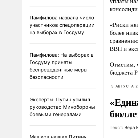
уплаты на
консолиди
Памфилова назвала число
«Риски не
участников спецоперации
на выборах в Госдуму
более низ
сравнению
ВВП и эксп
Памфилова: На выборах в
Госдуму приняты
Отметим, 
беспрецедентные меры
бюджета Р
безопасности
5 АВГУСТА 2
«Един
Эксперты: Путин усилил
руководство Минобороны
бюлле
боевыми генералами
Tекст:
Вера 
Машков назвал Путину