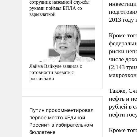
сотрудник наземной службы
инвестици
руками поймал БПЛА со
подготови
взрывчаткой
2013 году 
Кроме того
федеральн
риски неп
числе дохо
Лайма Вайкуле заявила о
(2,143 тр
готовности воевать с
макроэкон
россиянами
Также, Сч
нефть и не
рублей в 
Путин прокомментировал
нефти гос
первое место «Единой
России» в избирательном
Кроме тог
бюллетене