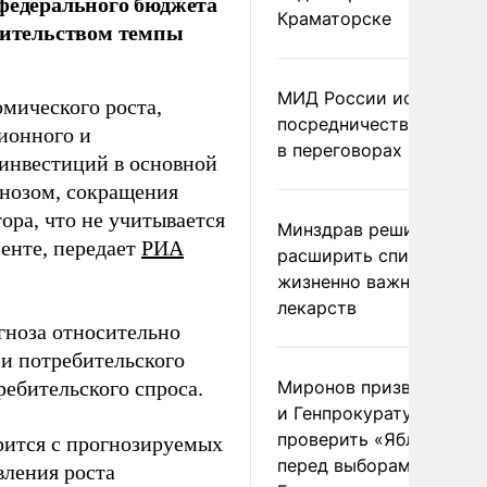
 федерального бюджета
Краматорске
авительством темпы
МИД России исключил
мического роста,
посредничество Герма
ионного и
в переговорах по Украи
 инвестиций в основной
гнозом, сокращения
ра, что не учитывается
Минздрав решил
менте, передает
РИА
расширить список
жизненно важных
лекарств
огноза относительно
 и потребительского
ебительского спроса.
Миронов призвал Миню
и Генпрокуратуру
проверить «Яблоко»
рится с прогнозируемых
перед выборами в
вления роста