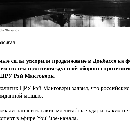
lii Stepanov
Басилая
ые силы ускорили продвижение в Донбассе на 
ния систем противовоздушной обороны противни
 ЦРУ Рэй Макговерн.
алитик ЦРУ Рэй Макговерн заявил, что российские 
евиданной мощью.
начали наносить такие масштабные удары, каких не 
ксперт в эфире YouTube-канала.