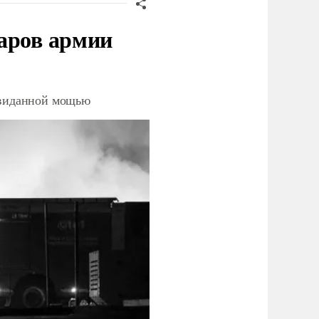
аров армии
невиданной мощью