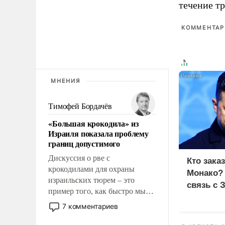
течение тр
КОММЕНТАРИ
МНЕНИЯ
Тимофей Бордачёв
«Большая крокодила» из
Израиля показала проблему
границ допустимого
Дискуссия о рве с
Кто зака
крокодилами для охраны
Монако?
израильских тюрем – это
связь с 
пример того, как быстро мы
двигаемся по пути
7 комментариев
революционных изменений.
То, что несколько лет назад