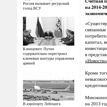
Счетная п
Россия вызывает ресурсный
на 2014-2
голод ВСУ
экономиче
«Существу
связанные
потребите
капитал, 
инвестици
Клинцевич: Путин
содержательно перестроил
в представ
ключевые контуры управления
«Новости»
армией
Кроме того
невысоког
кредитова
Минэконом
В аэропорту Лейпцига
на 2013 го