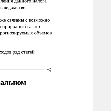
сления данного налога
в ведомстве.
кже связаны с возможно
и природный газ по
прогнозируемых объемов
ходов ряд статей
ральном