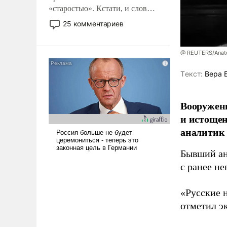
«старостью». Кстати, и слово-
то это уже стараются не
25 комментариев
использовать – так же, как
«бабка», «дед», – хотя бы в
образованной среде, потому
@ REUTERS/Anato
что оно уже несет негативные
Tекст:
Вера 
коннотации.
Вооруженн
и истоще
аналитик
Бывший ан
с ранее н
«Русские 
отметил э