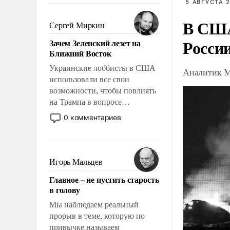
5 АВГУСТА 2
было образом для
В США
псевдонаучной фантастики,
Сергей Миркин
стало всерьез обсуждаемой
Росси
Зачем Зеленский лезет на
идеей.
Ближний Восток
Украинские лоббисты в США
Аналитик М
использовали все свои
возможности, чтобы повлиять
на Трампа в вопросе
предоставления вооружений
0 комментариев
своим нанимателям. Вероятно,
кому-то из тех, кто
консультирует Киев, пришла в
голову мысль: хорошо бы
Игорь Мальцев
продемонстрировать, что
Главное – не пустить старость
Украина вступила в
в голову
вооруженное противостояние
с Ираном.
Мы наблюдаем реальный
прорыв в теме, которую по
привычке называем