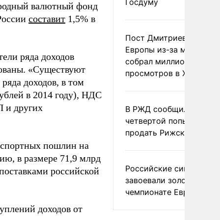
Госдуму
ародный валютный фонд
 России
составит
1,5% в
Пост Дмитриева о гибе
Европы из-за мигранто
тели ряда доходов
собрал миллион
нованы. «Существуют
просмотров в X
ряда доходов, в том
ублей в 2014 году), НДС
П и других
В РЖД сообщили о
четвертой попытке
продать Рижский вокза
экспортных пошлин на
ию, в размере 71,9 млрд
Российские синхронис
 поставками российской
завоевали золото на
чемпионате Европы
уплений доходов от