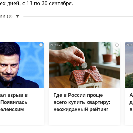
ех дней, с 18 по 20 сентября.
И (3)
▼
i
i
зал взрыв в
Где в России проще
А
 Появилась
всего купить квартиру:
д
Зеленским
неожиданный рейтинг
в
у