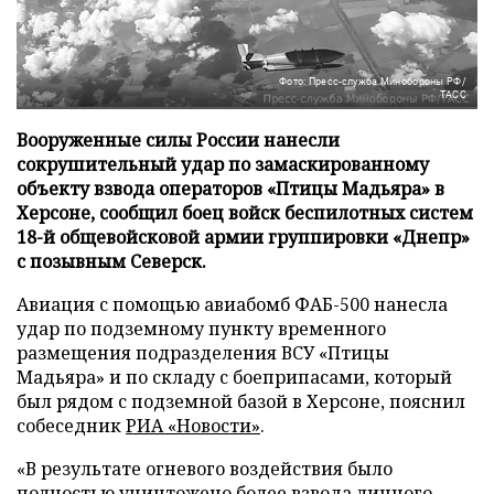
Фото: Пресс-служба Минобороны РФ/
ТАСС
Вооруженные силы России нанесли
сокрушительный удар по замаскированному
объекту взвода операторов «Птицы Мадьяра» в
Херсоне, сообщил боец войск беспилотных систем
18-й общевойсковой армии группировки «Днепр»
с позывным Северск.
Авиация с помощью авиабомб ФАБ-500 нанесла
удар по подземному пункту временного
размещения подразделения ВСУ «Птицы
Мадьяра» и по складу с боеприпасами, который
был рядом с подземной базой в Херсоне, пояснил
собеседник
РИА «Новости»
.
«В результате огневого воздействия было
полностью уничтожено более взвода личного