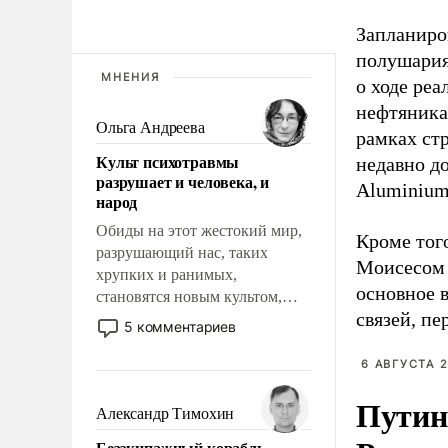
Запланиро
полушария
МНЕНИЯ
о ходе ре
нефтяника
Ольга Андреева
рамках ст
Культ психотравмы
недавно д
разрушает и человека, и
Aluminium
народ
Обиды на этот жестокий мир,
Кроме тог
разрушающий нас, таких
Моисесом 
хрупких и ранимых,
основное 
становятся новым культом,
связей, пе
постепенно вытесняя и
5 комментариев
отменяя традиционное
требование к человеку – быть
6 АВГУСТА 2
мужественным и твердым под
Путин
ударами судьбы, брать на себя
Александр Тимохин
ответственность, помогать
Безэкипажный корабль –