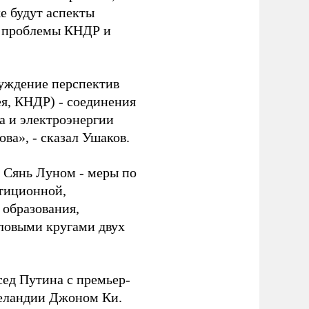
е будут аспекты
й проблемы КНДР и
суждение перспектив
ея, КНДР) - соединения
за и электроэнергии
ва», - сказал Ушаков.
 Сянь Луном - меры по
стиционной,
 образования,
еловыми кругами двух
сед Путина с премьер-
Зеландии Джоном Ки.