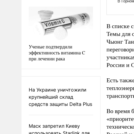
В списке 
Темы для 
Чыонг Тан
Ученые подтвердили
переговор
эффективность витамина C
участника
при лечении рака
России и 
Есть также
теплоэнер
На Украине уничтожили
транспорт
крупнейший склад
средств защиты Delta Plus
Во время 
«приорите
Маск запретил Киеву
техническ
использовать Starlink для