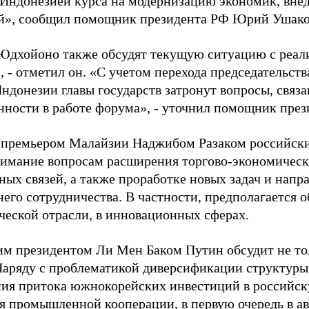
 Индонезией курса на модернизацию экономик, вн
й», сообщил помощник президента РФ Юрий Ушако
Юдхойоно также обсудят текущую ситуацию с реал
, - отметил он. «С учетом перехода председательств
Индонезии главы государств затронут вопросы, связ
нности в работе форума», - уточнил помощник през
с премьером Малайзии Наджибом Разаком российск
нимание вопросам расширения торгово-экономическ
ных связей, а также проработке новых задач и нап
его сотрудничества. В частности, предполагается 
ческой отрасли, в инновационных сферах.
им президентом Ли Мен Баком Путин обсудит не то
Наряду с проблематикой диверсификации структуры
ия притока южнокорейских инвестиций в российск
я промышленной кооперации, в первую очередь в а