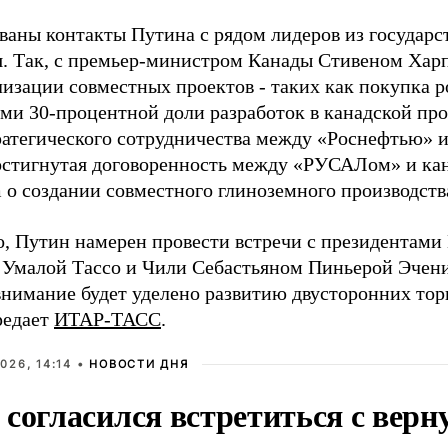
ваны контакты Путина с рядом лидеров из государс
. Так, с премьер-министром Канады Стивеном Хар
ализации совместных проектов - таких как покупка 
ми 30-процентной доли разработок в канадской пр
ратегического сотрудничества между «Роснефтью» 
остигнутая договоренность между «РУСАЛом» и кан
 о создании совместного глиноземного производств
о, Путин намерен провести встречи с президентами
Умалой Тассо и Чили Себастьяном Пиньерой Эченик
внимание будет уделено развитию двусторонних тор
редает
ИТАР-ТАСС
.
026, 14:14 •
НОВОСТИ ДНЯ
 согласился встретиться с вер