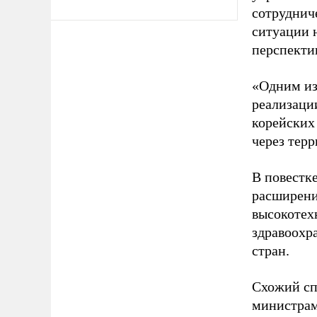
сотрудниче
ситуации 
перспекти
«Одним из
реализаци
корейских 
через тер
В повестк
расширени
высокотех
здравоохр
стран.
Схожий сп
министрам