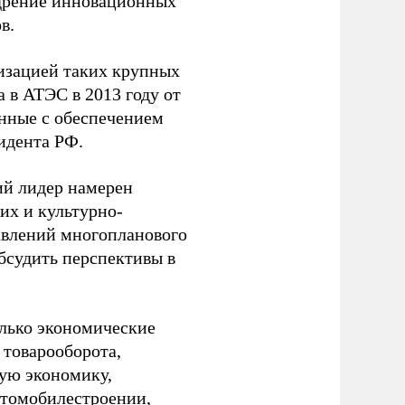
едрение инновационных
в.
изацией таких крупных
а в АТЭС в 2013 году от
анные с обеспечением
идента РФ.
ий лидер намерен
их и культурно-
равлений многопланового
обсудить перспективы в
лько экономические
 товарооборота,
ую экономику,
втомобилестроении,