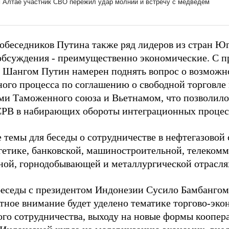
собеседников Путина также ряд лидеров из стран Ю
обсуждения - преимущественно экономические. С п
 Шангом Путин намерен поднять вопрос о возможн
ного процесса по соглашению о свободной торговле
ми Таможенного союза и Вьетнамом, что позволило
СРВ в набирающих обороты интеграционных процесс
 темы для беседы о сотрудничестве в нефтегазовой с
гетике, банковской, машиностроительной, телеком
ной, горнодобывающей и металлургической отрасля
беседы с президентом Индонезии Сусило Бамбанго
тное внимание будет уделено тематике торгово-эко
ого сотрудничества, выходу на новые формы коопера