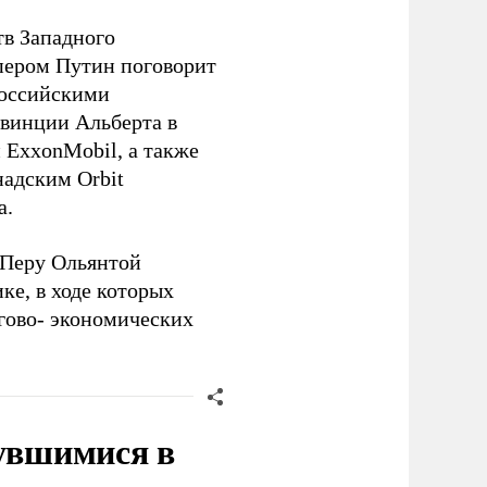
тв Западного
пером Путин поговорит
российскими
овинции Альберта в
и
ExxonMobil
, а также
адским Orbit
а.
 Перу Ольянтой
е, в ходе которых
гово- экономических
нувшимися в