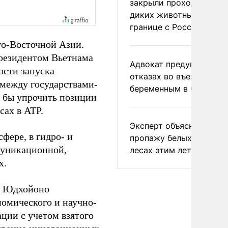
закрыли проходы для
диких животных на
границе с Россией
го-Восточной Азии.
резидентом Вьетнама
Адвокат предупредил о
ости запуска
отказах во въезде
 между государствами-
беременным в США
 бы упрочить позиции
ах в АТР.
Эксперт объяснил
фере, в гидро- и
пропажу белых грибов 
муникационной,
лесах этим летом
х.
м Юдхойоно
номического и научно-
ции с учетом взятого