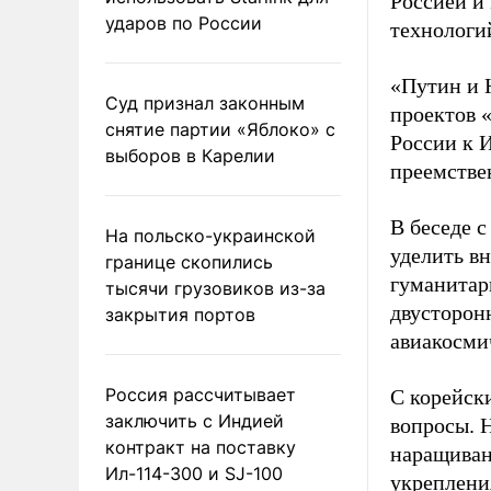
Россией и
ударов по России
технологи
«Путин и 
Суд признал законным
проектов «
снятие партии «Яблоко» с
России к 
выборов в Карелии
преемстве
В беседе 
На польско-украинской
уделить в
границе скопились
гуманитар
тысячи грузовиков из-за
двусторонн
закрытия портов
авиакосми
Россия рассчитывает
С корейск
заключить с Индией
вопросы. 
контракт на поставку
наращиван
Ил-114-300 и SJ-100
укреплени