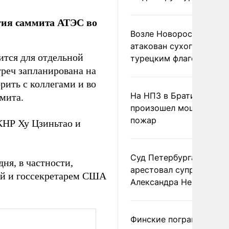
тия саммита АТЭС во
Возле Новороссийска
атакован сухогруз под
ится для отдельной
турецким флагом
треч запланирована на
рить с коллегами и во
На НПЗ в Братиславе
мита.
произошел мощный
пожар
КНР Ху Цзиньтао и
Суд Петербурга заочно
ня, в частности,
арестовал супругу
ой и госсекретарем США
Александра Невзорова
Финские пограничники