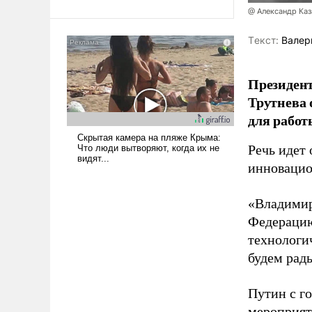
@ Александр Каз
Ираном опустошила
американские арсеналы.
Tекст:
Валер
Сложившаяся ситуация
означает многолетний период
уязвимости США, например,
Президен
перед Китаем.
Трутнева 
для работ
Речь идет 
инновацио
«Владимир
Федерацию
технологи
будем рады
Путин с г
мероприят