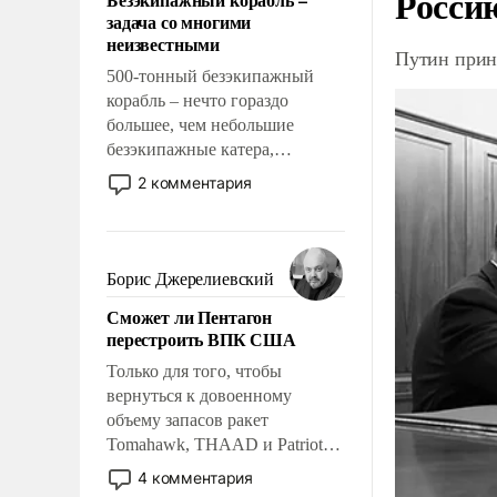
Росси
слабым, идти вперед и
задача со многими
адаптироваться.
неизвестными
Путин прин
500-тонный безэкипажный
корабль – нечто гораздо
большее, чем небольшие
безэкипажные катера,
применение которых уже
2 комментария
стало обыденностью. Задача по
созданию такого корабля очень
сложна и амбициозна. Однако
и ее реализация радикально
Борис Джерелиевский
поднимет наши боевые
Сможет ли Пентагон
возможности.
перестроить ВПК США
Только для того, чтобы
вернуться к довоенному
объему запасов ракет
Tomahawk, THAAD и Patriot
США потребуется более трех
4 комментария
лет. Даже небольшая война с