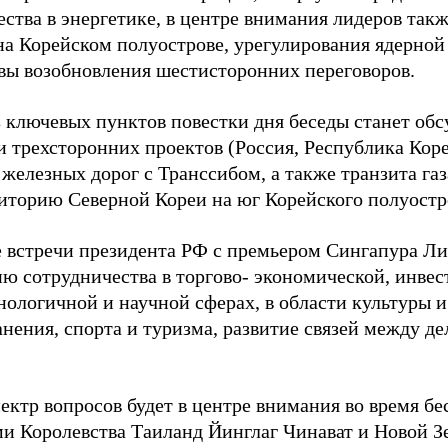
ства в энергетике, в центре внимания лидеров такж
на Корейском полуострове, урегулирования ядерно
вы возобновления шестисторонних переговоров.
 ключевых пунктов повестки дня беседы станет об
и трехсторонних проектов (Россия, Республика Кор
железных дорог с Транссибом, а также транзита га
риторию Северной Кореи на юг Корейского полуостро
е встречи президента РФ с премьером Сингапура Ли
ю сотрудничества в торгово- экономической, инве
нологичной и научной сферах, в области культуры и
анения, спорта и туризма, развитие связей между д
ектр вопросов будет в центре внимания во время бе
и Королевства Таиланд Йинглаг Чинават и Новой 