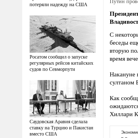
Путин прове
потеряли надежду на США
Президент
Владивост
С некотор
беседы еще
вторую по
Росатом сообщил о запуске
время веч
регулярных рейсов китайских
судов по Севморпути
Накануне 
султаном 
Как сообщ
ожидаются
Хиллари К
Саудовская Аравия сделала
ставку на Турцию и Пакистан
вместо США