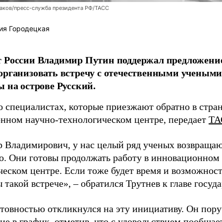
аков/пресс-служба президента РФ/ТАСС
ия Городецкая
т России Владимир Путин поддержал предложени
организовать встречу с отечественными учены
ы на острове Русский.
о специалистах, которые приезжают обратно в стран
нном научно-технологическом центре, передает
ТА
 Владимирович, у нас целый ряд ученых возвращаю
. Они готовы продолжать работу в инновационном 
ческом центре. Если тоже будет время и возможност
 такой встрече», – обратился Трутнев к главе госуда
отовностью откликнулся на эту инициативу. Он пор
ие в график, отметив, что с удовольствием пообщае