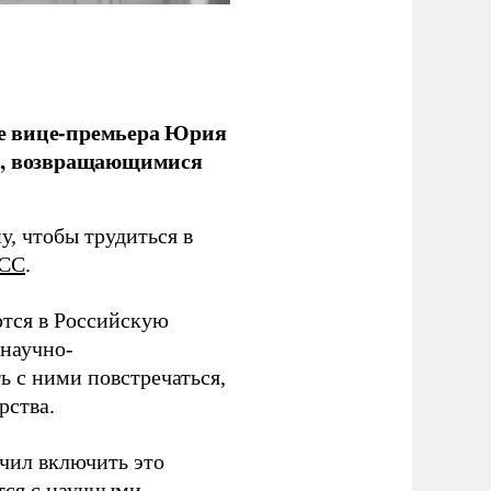
е вице-премьера Юрия
ми, возвращающимися
у, чтобы трудиться в
СС
.
тся в Российскую
научно-
ь с ними повстречаться,
рства.
учил включить это
тся с научными