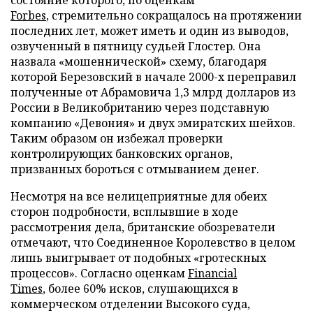
состояние которого, по оценкам
Forb
e
s
, стремительно сокращалось на протяжении
последних лет, может иметь и один из выводов,
озвученный в пятницу судьей Глостер. Она
назвала «мошеннической» схему, благодаря
которой Березовский в начале 2000-х переправил
полученные от Абрамовича 1,3 млрд долларов из
России в Великобританию через подставную
компанию «Девония» и двух эмиратских шейхов.
Таким образом он избежал проверки
контролирующих банковских органов,
призванных бороться с отмыванием денег.
Несмотря на все нелицеприятные для обеих
сторон подробности, всплывшие в ходе
рассмотрения дела, британские обозреватели
отмечают, что Соединенное Королевство в целом
лишь выигрывает от подобных «гротескных
процессов». Согласно оценкам
Financial
Times
,
более 60% исков, слушающихся в
коммерческом отделении Высокого суда,