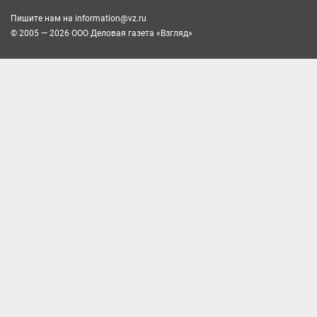
Пишите нам на
information@vz.ru
© 2005 — 2026 ООО Деловая газета «Взгляд»