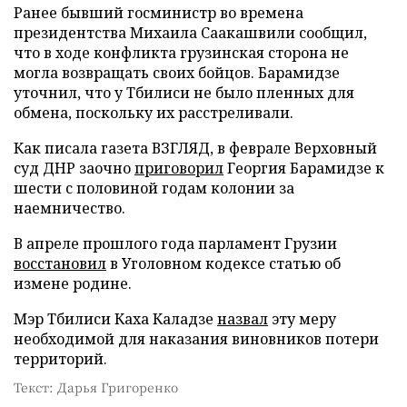
Ранее бывший госминистр во времена
президентства Михаила Саакашвили сообщил,
что в ходе конфликта грузинская сторона не
могла возвращать своих бойцов. Барамидзе
уточнил, что у Тбилиси не было пленных для
обмена, поскольку их расстреливали.
Как писала газета ВЗГЛЯД, в феврале Верховный
суд ДНР заочно
приговорил
Георгия Барамидзе к
шести с половиной годам колонии за
наемничество.
В апреле прошлого года парламент Грузии
восстановил
в Уголовном кодексе статью об
измене родине.
Мэр Тбилиси Каха Каладзе
назвал
эту меру
необходимой для наказания виновников потери
территорий.
Текст: Дарья Григоренко