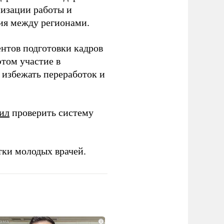
низации работы и
ия между регионами.
ентов подготовки кадров
этом участие в
избежать переработок и
ил
проверить систему
тки молодых врачей.
i