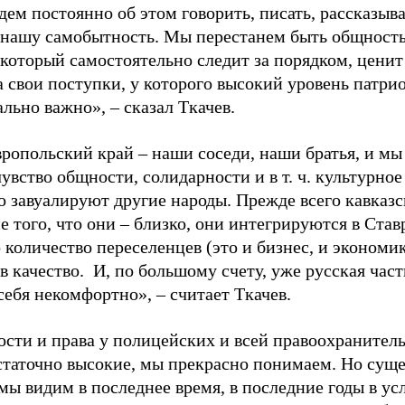
дем постоянно об этом говорить, писать, рассказыва
 нашу самобытность. Мы перестанем быть общность
 который самостоятельно следит за порядком, ценит
а свои поступки, у которого высокий уровень патри
льно важно», – сказал Ткачев.
вропольский край – наши соседи, наши братья, и мы
увство общности, солидарности и в т. ч. культурное
ко завуалируют другие народы. Прежде всего кавказ
 того, что они – близко, они интегрируются в Став
 количество переселенцев (это и бизнес, и экономик
в качество.
И, по большому счету, уже русская част
себя некомфортно», – считает Ткачев.
сти и права у полицейских и всей правоохранитель
статочно высокие, мы прекрасно понимаем. Но суще
мы видим в последнее время, в последние годы в у