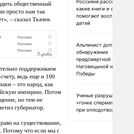
Россияне рассказали,
водить общественный
какие книги и фильмы
ли просто нам так
помогают воспитывать
т», – сказал Ткачев.
детей
Альпинист допустил
обнаружение
предсмертной записки
Наговицыной на пике
ательно поддерживаем
Победы
счету, ведь еще и 100
заки – это народ, как
ссийскую империю. Потом
Ученые разрушили миф
щение, но тем не
«гонке сперматозоидов
метил губернатор.
при оплодотворении
право на существование,
е. Потому что если мы с