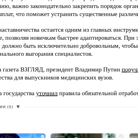
нию, важно законодательно закрепить порядок орга
ыплат, что поможет устранить существенные различ
наставничества остается одним из главных инструм
, позволяя новичкам быстрее адаптироваться. При 
 должно быть исключительно добровольным, чтобы 
нального выгорания специалистов.
а газета ВЗГЛЯД, президент Владимир Путин
поруч
ества для выпускников медицинских вузов.
а государства
уточнил
правила обязательной отрабо
И (0)
▼
i
i