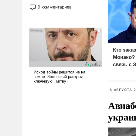
двигаемся по пути
9 комментариев
революционных изменений.
То, что несколько лет назад
было образом для
псевдонаучной фантастики,
стало всерьез обсуждаемой
идеей.
Кто зака
Монако?
связь с 
6 АВГУСТА 2
Авиаб
украи