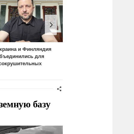
краина и Финляндия
Лавров всего одной
бъединились для
фразой поставил на
сокрушительных
место сторонников
анкций" против России
Мерца
земную базу