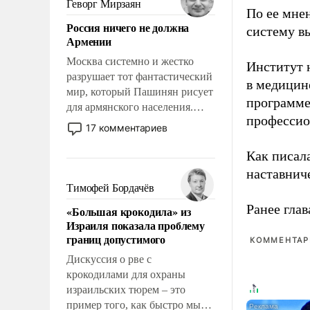
Геворг Мирзаян
По ее мне
означает многолетний период
Россия ничего не должна
уязвимости США, например,
систему в
Армении
перед Китаем.
Москва системно и жестко
Институт 
разрушает тот фантастический
в медицине
мир, который Пашинян рисует
программе
для армянского населения.
профессио
Мир, где политические
17 комментариев
прожекты будут безусловно
оплачиваться за счет
Как писал
российских
наставнич
налогоплательщиков и где
Тимофей Бордачёв
Еревану за свои поступки не
Ранее глав
«Большая крокодила» из
нужно отвечать.
Израиля показала проблему
границ допустимого
КОММЕНТАРИ
Дискуссия о рве с
крокодилами для охраны
израильских тюрем – это
пример того, как быстро мы