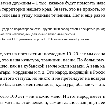
азачьи дружины – 1 тыс. казаков будут помогать на
 территории нашего края. Знаете, это не прихоть, и
, или мы в угоду модным течениям. Нет и еще раз не
е, что на протяжении последних 10–20 лет мы созн
, это наша культура, традиции, песни. По большому 
шло, как на кубанской земле жили казаки. А ведь ка
атары, мордвины и т. д. Это народ, входящий в Ро
 этого статуса, но никто и не претендует на возвра
то была своя ментальность, культура, обычаи», – от
его 100 лет – ничтожно мало. И этот народ имеет 
бы жить на этой земле и, самое главное, защищать е