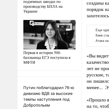
подземных заводах по
созданы к
производству БПЛА на
порядок на
Украине
захотелось
Первая в истории 500-
«Вы видит
балльница ЕГЭ поступила в
казачество
МФТИ
лет не про
русские, т
он лишился
менее...
Э
Путин поблагодарил 76-ю
дивизию ВДВ за высокие
темпы наступления под
«Прошло вс
Добропольем
на то, что