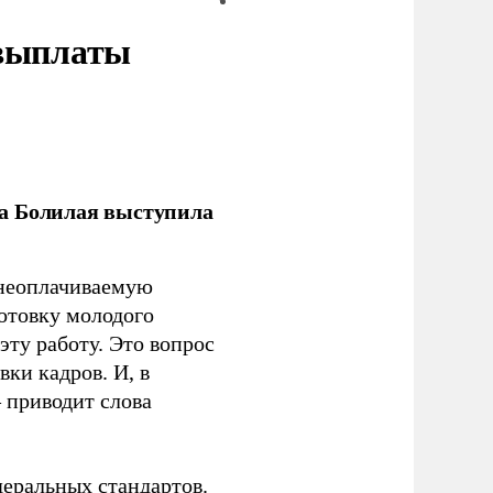
 выплаты
ла Болилая выступила
 неоплачиваемую
готовку молодого
ту работу. Это вопрос
ки кадров. И, в
– приводит слова
еральных стандартов.