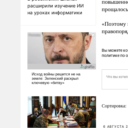
повышенно
расширили изучение ИИ
прощалось
на уроках информатики
«Поэтому к
правопоряд
Вы можете к
политике по 
Сортировка:
6 АВГУСТА 2