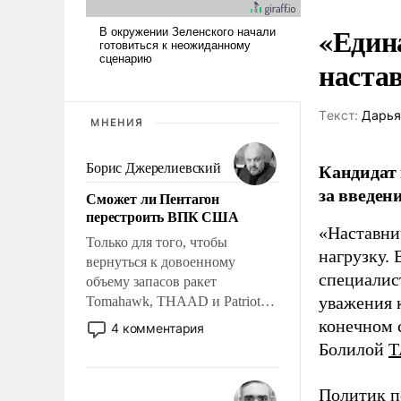
«Един
наста
Tекст:
Дарья
МНЕНИЯ
Кандидат 
Борис Джерелиевский
за введен
Сможет ли Пентагон
перестроить ВПК США
«Наставни
Только для того, чтобы
нагрузку. 
вернуться к довоенному
специалис
объему запасов ракет
уважения к
Tomahawk, THAAD и Patriot
США потребуется более трех
конечном с
4 комментария
лет. Даже небольшая война с
Болилой
Т
Ираном опустошила
американские арсеналы.
Политик п
Сложившаяся ситуация