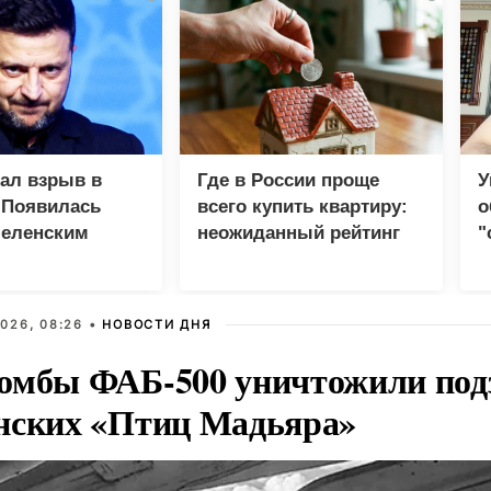
зал взрыв в
Где в России проще
У
 Появилась
всего купить квартиру:
о
Зеленским
неожиданный рейтинг
"
с
026, 08:26 •
НОВОСТИ ДНЯ
омбы ФАБ-500 уничтожили под
нских «Птиц Мадьяра»