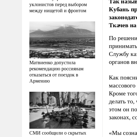
Так назыв
уклонистов перед выбором
Кубань пр
между нищетой и фронтом
законодат
Ткачев на
По решению
принимать
Службу каз
органов в
Матвиенко допустила
рекомендацию россиянам
отказаться от поездок в
Как поясн
Армению
массового
Кроме того
делать то
этом он п
законах, 
СМИ сообщили о скрытых
«Мы созна