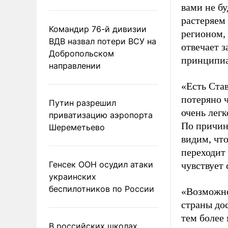
вами не бу
растеряем
Командир 76-й дивизии
регионом,
ВДВ назвал потери ВСУ на
отвечает з
Добропольском
принципиа
направлении
«Есть Ста
потеряно ч
Путин разрешил
очень лег
приватизацию аэропорта
По причине
Шереметьево
видим, что
переходит 
Генсек ООН осудил атаки
чувствует 
украинских
беспилотников по России
«Возможно
страны до
тем более 
В российских школах