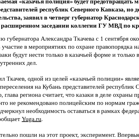
аемая «казачья полиция» будет предотвращать м
едставителей республик Северного Кавказа, но д
ельства, заявил в четверг губернатор Краснодарс
 расширенном заседании коллегии ГУ МВД по кр
 губернатора Александра Ткачева с 1 сентября окол
 участие в мероприятиях по охране правопорядка н
аки будут нести только в казачьей форме и только 
нутренних дел.
ил Ткачев, одной из целей «казачьей полиции» явл
 переселения на Кубань представителей республик С
, глава региона считает, что казаки в деле охраны 
, что не рекомендовано полицейским по нормам гра
одчеркнул необходимость оставаться в рамках феде
сообщает
Yuga.ru
.
тельно пошли на этот проект, эксперимент. Впервые