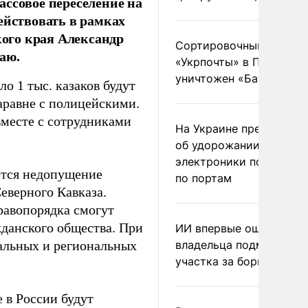
ассовое переселение на
ействовать в рамках
кого края Александр
Сортировочный пункт
аю.
«Укрпочты» в Павлогра
уничтожен «Бандероль
о 1 тыс. казаков будут
аравне с полицейскими.
вместе с сотрудниками
На Украине предупреди
об удорожании китайс
электроники после уда
яется недопущение
по портам
еверного Кавказа.
правопорядка смогут
жданского общества. При
ИИ впервые оштрафова
ральных и региональных
владельца подмосковн
участка за борщевик
 в России будут