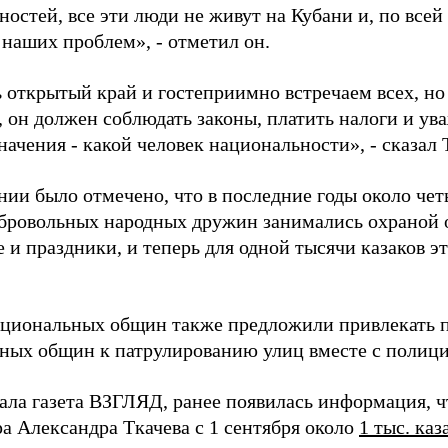
остей, все эти люди не живут на Кубани и, по всей
наших проблем», - отметил он.
 открытый край и гостеприимно встречаем всех, но
, он должен соблюдать законы, платить налоги и ув
начения - какой человек национальности», - сказал 
ии было отмечено, что в последние годы около чет
обровольных народных дружин занимались охраной 
 и праздники, и теперь для одной тысячи казаков э
циональных общин также предложили привлекать п
ных общин к патрулированию улиц вместе с полици
ала газета ВЗГЛЯД, ранее появилась информация, 
ра Александра Ткачева с 1 сентября около
1 тыс. ка