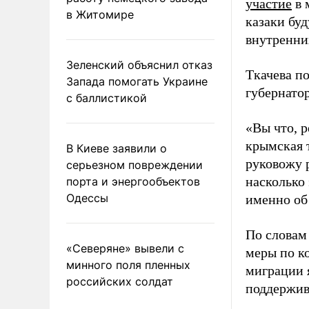
участие
в 
в Житомире
казаки буд
внутренни
Зеленский объяснил отказ
Ткачева п
Запада помогать Украине
губернатор
с баллистикой
«Вы что, р
крымская т
В Киеве заявили о
руковожу 
серьезном повреждении
насколько 
порта и энергообъектов
Одессы
именно об 
По словам 
«Северяне» вывели с
меры по к
минного поля пленных
миграции я
российских солдат
поддержив