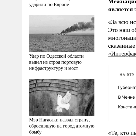
Межнацион
ударили по Европе
является 
«За всю и
Это наш об
многонацио
сказанные
«Интерфа
Удар по Одесской области
вывел из строя портовую
инфраструктуру и мост
НА ЭТУ
Губерна
В Чечне
Констан
Мэр Нагасаки назвал страну,
сбросившую на город атомную
бомбу
«Те, кто 