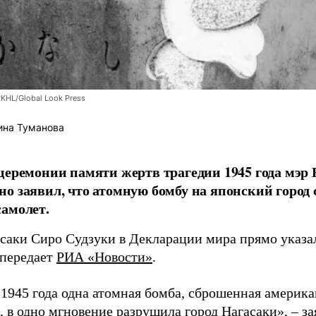
RKHL/Global Look Press
ина Туманова
церемонии памяти жертв трагедии 1945 года мэр
о заявил, что атомную бомбу на японский город
амолет.
асаки Сиро Судзуки в Декларации мира прямо указа
 передает
РИА «Новости»
.
а 1945 года одна атомная бомба, сброшенная амери
 в одно мгновение разрушила город Нагасаки», – з