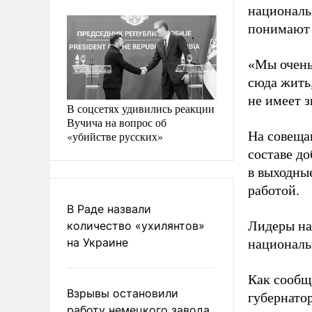
национальн
понимают 
«Мы очень
сюда жить
не имеет з
В соцсетях удивились реакции
Вучича на вопрос об
На совещан
«убийстве русских»
составе д
в выходные
работой.
В Раде назвали
Лидеры на
количество «ухилянтов»
на Украине
националь
Как сообщ
Взрывы остановили
губернато
работу немецкого завода