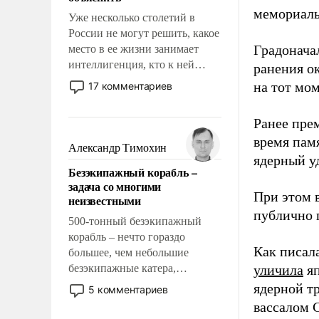
мемориаль
Уже несколько столетий в
России не могут решить, какое
Градоначал
место в ее жизни занимает
интеллигенция, кто к ней
ранения ок
принадлежит, а кого из нее
на тот мом
17 комментариев
исключили с правом
восстановления и без оного. И
Ранее пре
чем она отличается от просто
время пам
образованных людей. Иногда
Александр Тимохин
казалось, что эти вопросы
ядерный уд
Безэкипажный корабль –
решены раз и навсегда, но –
задача со многими
нет, не решены.
При этом 
неизвестными
публично п
500-тонный безэкипажный
корабль – нечто гораздо
Как писал
большее, чем небольшие
безэкипажные катера,
уличила
яп
применение которых уже
ядерной т
5 комментариев
стало обыденностью. Задача по
вассалом C
созданию такого корабля очень