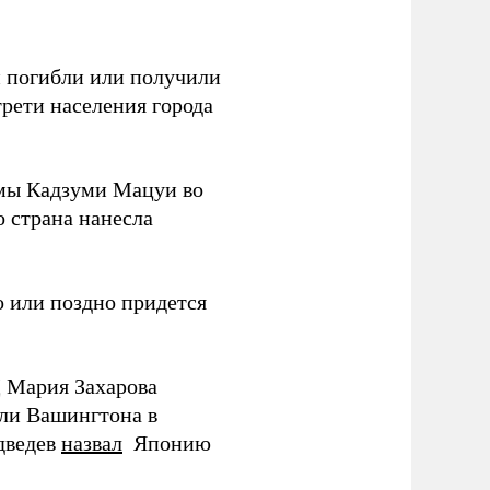
ки погибли или получили
трети населения города
мы Кадзуми Мацуи во
о страна нанесла
 или поздно придется
Д Мария Захарова
ли Вашингтона в
дведев
назвал
Японию