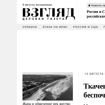
9 августа, воскресенье
Новость ч
Россия и 
российских
УКРАИНА
АТАКА НА ИРАН
РОССИЯ И США
13 АВГУСТА 
Ткаче
беспо
Жара и обмеление рек жестко