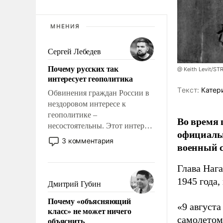
МНЕНИЯ
Сергей Лебедев
Почему русских так
@ Keith Levit/ST
интересует геополитика
Tекст:
Катер
Обвинения граждан России в
нездоровом интересе к
геополитике –
Во время 
несостоятельны. Этот интерес
официальн
рационален и прагматичен. Он
3 комментария
военный с
обусловлен тысячелетним
опытом выживания в крайне
Глава Наг
непростых условиях и
1945 года,
фундаментальным знанием,
Дмитрий Губин
что мировая политика имеет
Почему «объясняющий
свойство заявляться на порог
«9 август
класс» не может ничего
нашего дома.
самолетом,
объяснить