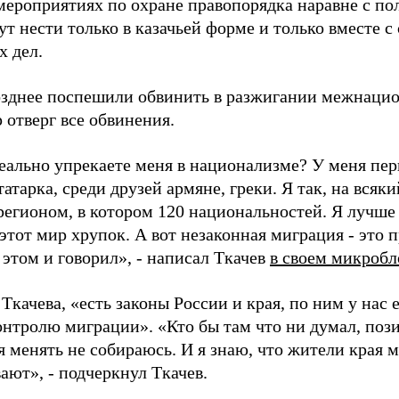
мероприятиях по охране правопорядка наравне с п
ут нести только в казачьей форме и только вместе 
х дел.
озднее поспешили обвинить в разжигании межнацио
 отверг все обвинения.
еально упрекаете меня в национализме? У меня перв
атарка, среди друзей армяне, греки. Я так, на всяки
регионом, в котором 120 национальностей. Я лучш
этот мир хрупок. А вот незаконная миграция - это 
этом и говорил», - написал Ткачев
в своем микробл
Ткачева, «есть законы России и края, по ним у нас 
онтролю миграции». «Кто бы там что ни думал, поз
 менять не собираюсь. И я знаю, что жители края м
ают», - подчеркнул Ткачев.