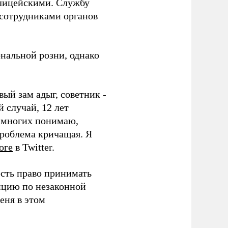
олицейскими. Службу
с сотрудниками органов
нальной розни, однако
ый зам адыг, советник -
й случай, 12 лет
е многих понимаю,
проблема кричащая. Я
оге
в Twitter.
есть право принимать
ицию по незаконной
еня в этом