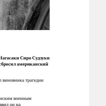
 Нагасаки Сиро Судзуки
 сбросил американский
л виновника трагедии
канским военным
аявил он на