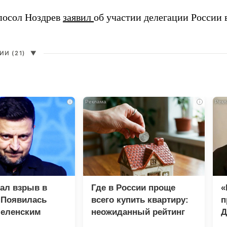
посол Ноздрев
заявил
об участии делегации России 
И (21)
▼
i
i
зал взрыв в
Где в России проще
«
 Появилась
всего купить квартиру:
п
Зеленским
неожиданный рейтинг
Д