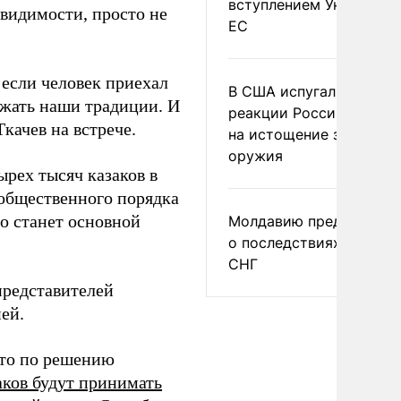
вступлением Украины в
 видимости, просто не
ЕС
 если человек приехал
В США испугались
ажать наши традиции. И
реакции России и Кита
Ткачев на встрече.
на истощение запасов
оружия
ырех тысяч казаков в
общественного порядка
то станет основной
Молдавию предупреди
о последствиях выхода
СНГ
редставителей
ей.
что по решению
заков будут принимать