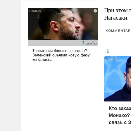
сложна и амбициозна. Однако
При этом 
и ее реализация радикально
Нагасаки.
поднимет наши боевые
возможности.
КОММЕНТАРИ
Кто зака
Монако?
связь с 