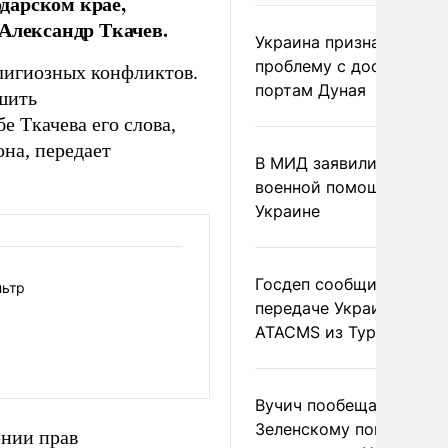
дарском крае,
 Александр Ткачев.
Украина признала
проблему с доступом к
лигиозных конфликтов.
портам Дуная
ушить
е Ткачева его слова,
на, передает
В МИД заявили о прямо
военной помощи Румы
Украине
Госдеп сообщил о
льтр
передаче Украине раке
ATACMS из Турции
Вучич пообещал
Зеленскому помочь со
ении прав