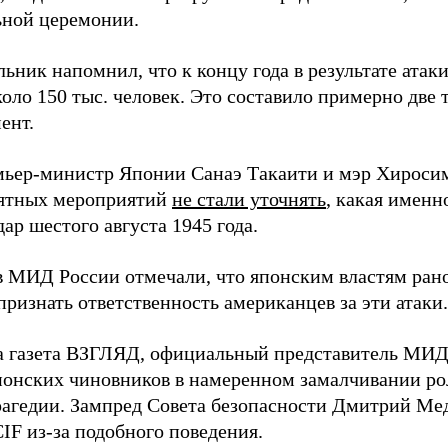
ной церемонии.
ьник напомнил, что к концу года в результате ата
оло 150 тыс. человек. Это составило примерно две 
ент.
мьер-министр Японии Санаэ Такаити и мэр Хироси
ятных мероприятий
не стали уточнять
, какая именн
ар шестого августа 1945 года.
в МИД России отмечали, что японским властям рано
ризнать ответственность американцев за эти атаки.
а газета ВЗГЛЯД, официальный представитель МИ
онских чиновников в намеренном замалчивании ро
рагедии. Зампред Совета безопасности Дмитрий Ме
IF из-за подобного поведения.