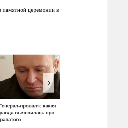
в памятной церемонии в
i
Генерал-провал»: какая
Рубио оправдался за
равда выяснилась про
переговоры с Россией
рапатого
перед Западом