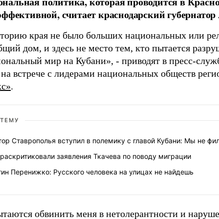
альная политика, которая проводится в Красно
эффективной, считает краснодарский губернатор
сторию края не было больших национальных или ре
щий дом, и здесь не место тем, кто пытается разр
нальный мир на Кубани», - приводят в пресс-служб
 на встрече с лидерами национальных обществ регио
кс»
.
 ТЕМУ
тор Ставрополья вступил в полемику с главой Кубани: Мы не фи
 раскритиковали заявления Ткачева по поводу миграции
тин Перенижко: Русского человека на улицах не найдешь
пытаются обвинить меня в нетолерантности и наруш