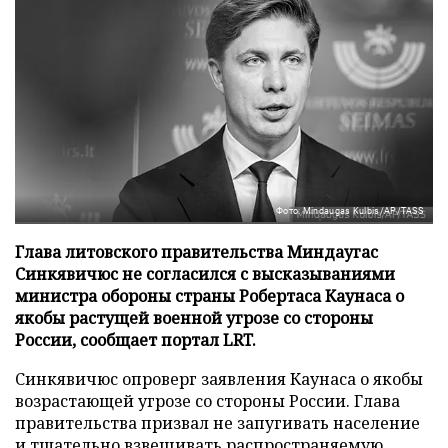
Фото: Mindaugas Kulbis/AP/TASS
Глава литовского правительства Миндаугас
Синкявичюс не согласился с высказываниями
министра обороны страны Робертаса Каунаса о
якобы растущей военной угрозе со стороны
России, сообщает портал LRT.
Синкявичюс опроверг заявления Каунаса о якобы
возрастающей угрозе со стороны России. Глава
правительства призвал не запугивать население
и тщательно взвешивать распространяемую