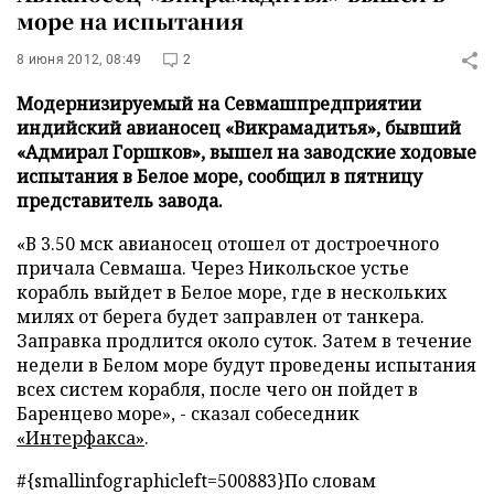
море на испытания
8 июня 2012, 08:49
2
Модернизируемый на Севмашпредприятии
индийский авианосец «Викрамадитья», бывший
«Адмирал Горшков», вышел на заводские ходовые
испытания в Белое море, сообщил в пятницу
представитель завода.
«В 3.50 мск авианосец отошел от достроечного
причала Севмаша. Через Никольское устье
корабль выйдет в Белое море, где в нескольких
милях от берега будет заправлен от танкера.
Заправка продлится около суток. Затем в течение
недели в Белом море будут проведены испытания
всех систем корабля, после чего он пойдет в
Баренцево море», - сказал собеседник
«Интерфакса»
.
#{smallinfographicleft=500883}По словам