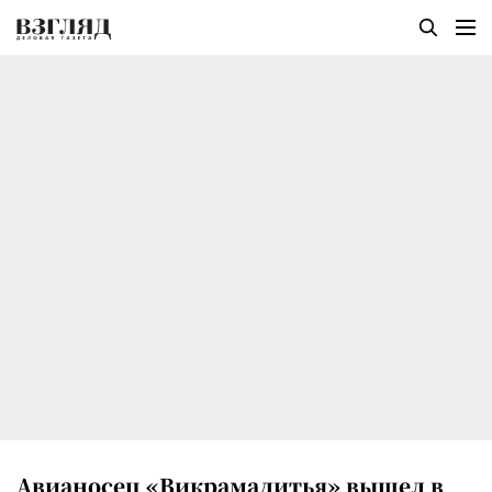
Авианосец «Викрамадитья» вышел в