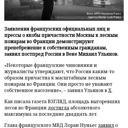
Фото: MPP/Keystone Press
Agency/Global Look Press
Заявления французских официальных лиц и
прессы о якобы причастности Москвы к лесным
пожарам во Франции демонстрируют
пренебрежение к собственным гражданам,
заявил постпред России в Вене Михаил Ульянов.
«Некоторые французские чиновники и
журналисты утверждают, что Россия каким-то
образом причастна к масштабным лесным
пожарам во Франции. Они просто не уважают
собственное население», – заявил Ульянов в
X
.
Как писала газета ВЗГЛЯД, площадь выгоревших
лесов во Франции
достигла
абсолютного
максимума за последние двадцать лет.
Глава французского МВД Лоран Нуньес
заявил
о