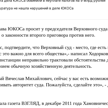
та дела ЮКОСа обвинили в неуплате налогов на 9 млрд рублей
уратура не нашла нарушений в деле ЮКОСа
ава ЮКОСа просит у председателя Верховного суда
о законности второго приговора против него.
, подтвердите, что Верховный суд - место, где ест
с это важно для всего общества»,- написал Ходорко
инстанции неправильно трактовали обстоятельства 
нием обычную хозяйственную деятельность.
й Вячеслав Михайлович, сейчас у вас есть возможн
ивать авторитет суда. Пожалуйста, сделайте это», -
ала газета ВЗГЛЯД, в декабре 2011 года Хамовниче