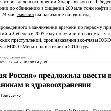
в второе дело в отношении Ходорковского и Лебеде
онии по обвинению в хищении 200 млн тонн нефти 
 24 мая
смягчил
им наказание на один год.
проведенного в заключении времени по первому при
ий и Лебедев в 2005 году получили по восемь лет к
ских преступлений, срок наказания экс-главы ЮК
еля МФО «Менатеп» истекает в 2016 году.
РФ иностранным агентом
026, 12:44 •
НОВОСТИ ДНЯ
ая Россия» предложила ввести
вникам в здравоохранении
 Григоренко
в депутаты Госдумы от «Единой России» Людми