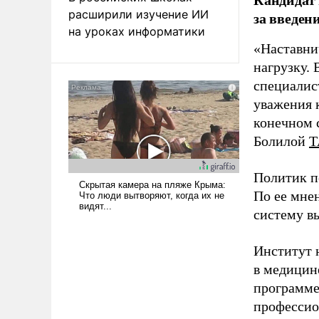
расширили изучение ИИ
за введен
на уроках информатики
«Наставни
нагрузку. 
специалис
уважения к
конечном с
Болилой
Т
Политик п
По ее мне
систему в
Институт 
в медицине
программе
профессио