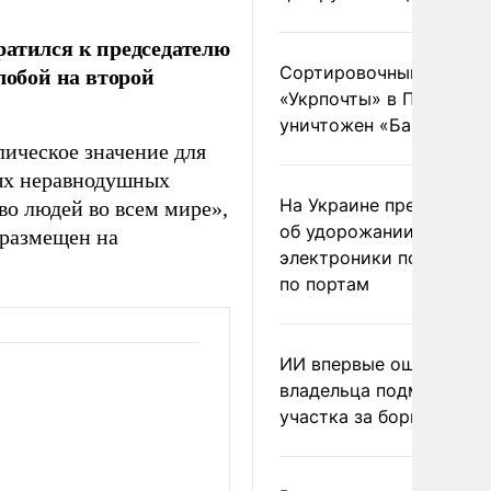
тился к председателю
лобой на второй
Сортировочный пункт
«Укрпочты» в Павлогра
уничтожен «Бандероль
ическое значение для
ных неравнодушных
На Украине предупреди
во людей во всем мире»,
об удорожании китайс
 размещен на
электроники после уда
по портам
ИИ впервые оштрафова
владельца подмосковн
участка за борщевик