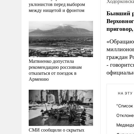
Ходорковск
уклонистов перед выбором
между нищетой и фронтом
Бывший р
Верховног
приговор,
«Обращаюс
миллионов
граждан Р
Матвиенко допустила
- говоритс
рекомендацию россиянам
официальн
отказаться от поездок в
Армению
НА ЭТУ
"Список
Отклоне
Медведе
СМИ сообщили о скрытых