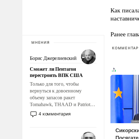
Как писал
наставнич
Ранее глав
МНЕНИЯ
КОММЕНТАРИ
Борис Джерелиевский
Сможет ли Пентагон
перестроить ВПК США
Только для того, чтобы
вернуться к довоенному
объему запасов ракет
Tomahawk, THAAD и Patriot
США потребуется более трех
4 комментария
лет. Даже небольшая война с
Ираном опустошила
Сикорски
американские арсеналы.
Посягате
Сложившаяся ситуация