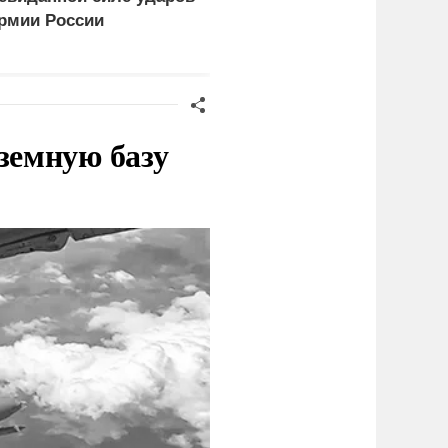
рмии России
Рубцову угрозой
национальной
безопасности
земную базу