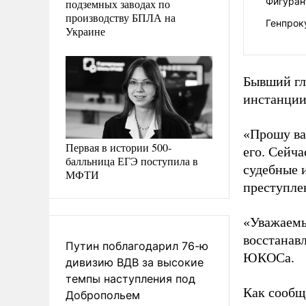
Фигуран
подземных заводах по
производству БПЛА на
Генпрок
Украине
Бывший гл
инстанции 
«Прошу вас
Первая в истории 500-
его. Сейча
балльница ЕГЭ поступила в
судебные 
МФТИ
преступле
«Уважаемы
восстанавл
Путин поблагодарил 76-ю
ЮКОСа.
дивизию ВДВ за высокие
темпы наступления под
Как сообщ
Добропольем