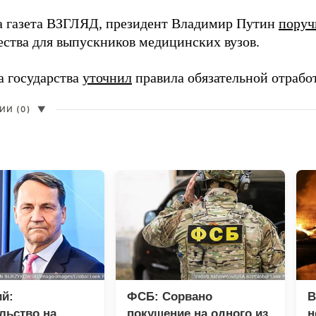
а газета ВЗГЛЯД, президент Владимир Путин
поруч
ества для выпускников медицинских вузов.
а государства
уточнил
правила обязательной отрабо
И (0)
▼
й:
ФСБ: Сорвано
В
льство на
покушение на одного из
н