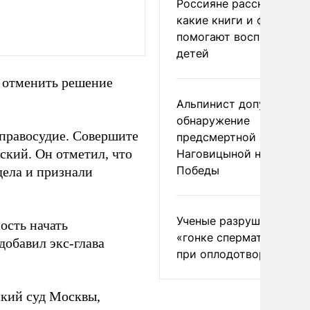
Россияне рассказали,
какие книги и фильмы
помогают воспитывать
детей
 отменить решение
Альпинист допустил
обнаружение
ь правосудие. Совершите
предсмертной записки
вский. Он отметил, что
Наговицыной на пике
Победы
дела и признали
Ученые разрушили миф
ость начать
«гонке сперматозоидов
 добавил экс-глава
при оплодотворении
ский суд Москвы,