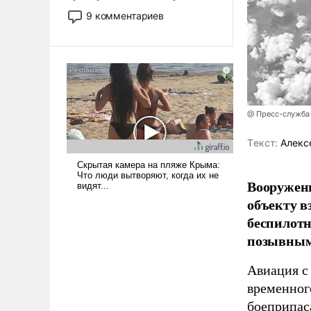
двигаемся по пути
9 комментариев
революционных изменений.
То, что несколько лет назад
было образом для
псевдонаучной фантастики,
стало всерьез обсуждаемой
идеей.
@ Пресс-служба
Tекст:
Алекс
Вооружен
объекту в
беспилотн
позывным
Авиация с
временног
боеприпас