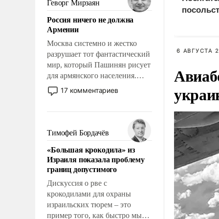
Геворг Мирзаян
посольст
означает многолетний период
Россия ничего не должна
уязвимости США, например,
грозит 
Армении
перед Китаем.
дипотно
Москва системно и жестко
6 АВГУСТА 2
разрушает тот фантастический
мир, который Пашинян рисует
Авиаб
для армянского населения.
Мир, где политические
украи
17 комментариев
прожекты будут безусловно
оплачиваться за счет
российских
налогоплательщиков и где
Тимофей Бордачёв
Еревану за свои поступки не
«Большая крокодила» из
нужно отвечать.
Израиля показала проблему
границ допустимого
Дискуссия о рве с
крокодилами для охраны
израильских тюрем – это
пример того, как быстро мы