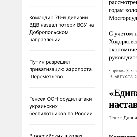
рассмотре
годам кол
Командир 76-й дивизии
Мосгорсуд
ВДВ назвал потери ВСУ на
Добропольском
С учетом 
направлении
Ходорковск
экономиче
руководит
Путин разрешил
приватизацию аэропорта
* Признан(а) в 
Шереметьево
6 АВГУСТА 2
«Един
Генсек ООН осудил атаки
наста
украинских
беспилотников по России
Tекст:
Дарья
Кандидат 
В российских школах