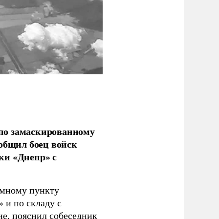
по замаскированному
ообщил боец войск
ки «Днепр» с
емному пункту
 и по складу с
не, пояснил собеседник