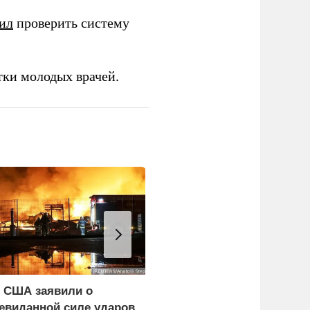
ил
проверить систему
тки молодых врачей.
 США заявили о
Минкульт Украины
евиданной силе ударов
объявил актрису