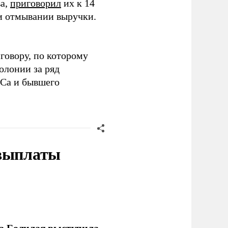
ва,
приговорил
их к 14
и отмывании выручки.
говору, по которому
олонии за ряд
ОСа и бывшего
 выплаты
ла Болилая выступила