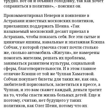
трудно. Вот он и объявил голодовку, так как хочет
сохраниться в политике», - пояснил он.
Прокомментировал Неверов и появление в
Астрахани известных московских политиков,
приехавших поддержать Шеина. «Так
называемый московский десант приехал в
Астрахань, чтобы показать себя. Все эти сытые и
циничные яшины, навальные и эпатажная Ксюша
Собчак, у которой сумочка стоит почти столько
же, сколько автомобиль «Жигули», не намерены
помогать жителям, решать их проблемы,
заниматься развитием культуры, социальной
сферы, благотворительности. И в этом главное
отличие Ксюши от той же Чулпан Хаматовой.
Собчак покупает билеты для таких же, как она,
любителей порисоваться, засветиться в прессе, а
Чулпан, и это вам скажет каждый, деньги тратит
на то, чтобы спасти жизнь больных детей. Еще и
поэтому, считаю, нет будущего у таких
политиков, как Олег Шеин, потому что их