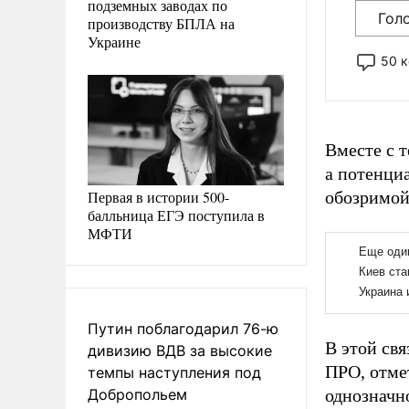
подземных заводах по
Гол
производству БПЛА на
Украине
50 
Вместе с т
а потенциа
Первая в истории 500-
обозримой 
балльница ЕГЭ поступила в
МФТИ
Путин поблагодарил 76-ю
В этой св
дивизию ВДВ за высокие
ПРО, отмет
темпы наступления под
Добропольем
однозначн