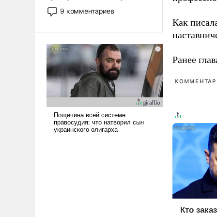
двигаемся по пути
9 комментариев
революционных изменений.
Как писал
То, что несколько лет назад
наставнич
было образом для
псевдонаучной фантастики,
Ранее глав
стало всерьез обсуждаемой
идеей.
КОММЕНТАРИ
Кто зака