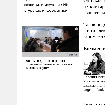
Он также н
расширили изучение ИИ
четкие гар
на уроках информатики
европейско
Такой под
к интелле
занимаетс
Коммент
Евгения Вой
Российско-ам
видимо, прика
target=_blan
Вы можете к