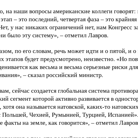
го, на наши вопросы американские коллеги говорят:
этап – это последний, четвертая фаза – это крайня
Нет, у нас никаких ограничений нет, нам Конгресс 
ни было эту систему», – отметил Лавров.
зом, по его словам, речь может идти и о пятой, и о 
х этапов будет предусмотрено, неизвестно. «Но по
ценивается как весьма и весьма серьезные риски дл
ивания», – сказал российский министр.
овам, сейчас создается глобальная система против
кий сегмент которой активно развивается в односто
, хотя она называется натовской, каких-то натовск
с Польшей, Чехией, Румынией, Турцией, Испанией»
 факты на земле, как говорится», – отметил Лавров