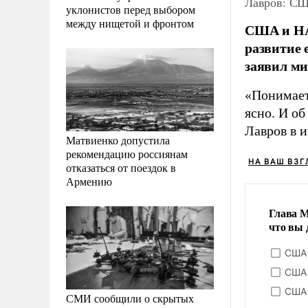
Лавров: СШ
уклонистов перед выбором
между нищетой и фронтом
США и НАТ
развитие 
заявил ми
«Понимает
ясно. И об
Лавров в 
Матвиенко допустила
рекомендацию россиянам
НА ВАШ ВЗГ
отказаться от поездок в
Армению
Глава 
что вы 
США 
США 
США 
СМИ сообщили о скрытых