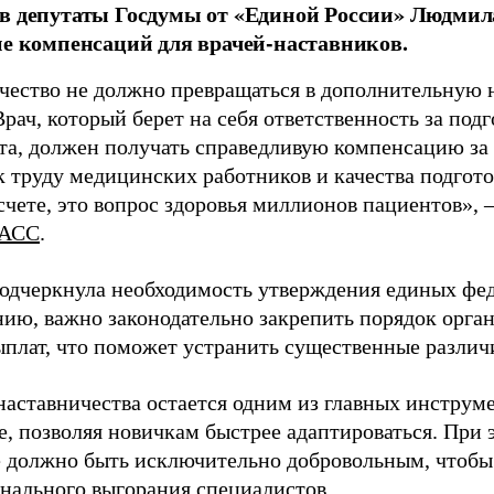
в депутаты Госдумы от «Единой России» Людми
ие компенсаций для врачей-наставников.
чество не должно превращаться в дополнительную
Врач, который берет на себя ответственность за под
та, должен получать справедливую компенсацию за э
 труду медицинских работников и качества подготов
чете, это вопрос здоровья миллионов пациентов», 
АСС
.
одчеркнула необходимость утверждения единых фед
нию, важно законодательно закрепить порядок орга
ыплат, что поможет устранить существенные различ
наставничества остается одним из главных инструм
, позволяя новичкам быстрее адаптироваться. При 
 должно быть исключительно добровольным, чтобы 
нального выгорания специалистов.