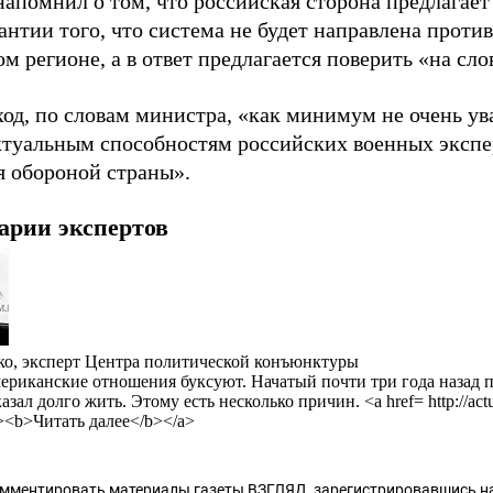
апомнил о том, что российская сторона предлагает
антии того, что система не будет направлена против
м регионе, а в ответ предлагается поверить «на сло
ход, по словам министра, «как минимум не очень 
ктуальным способностям российских военных экспер
я обороной страны».
арии экспертов
ко, эксперт Центра политической конъюнктуры
ериканские отношения буксуют. Начатый почти три года назад п
зал долго жить. Этому есть несколько причин. <a href= http://act
k><b>Читать далее</b></a>
омментировать материалы газеты ВЗГЛЯД,
зарегистрировавшись
на