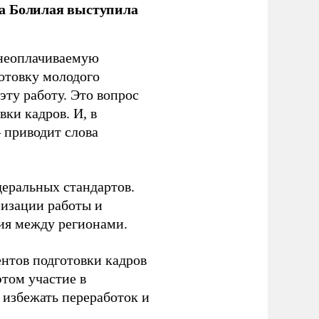
ла Болилая выступила
 неоплачиваемую
готовку молодого
ту работу. Это вопрос
ки кадров. И, в
– приводит слова
еральных стандартов.
низации работы и
ия между регионами.
ентов подготовки кадров
этом участие в
избежать переработок и