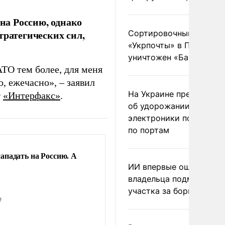
на Россию, однако
тратегических сил,
Сортировочный пункт
«Укрпочты» в Павлогра
уничтожен «Бандероль
ТО тем более, для меня
, ежечасно», – заявил
На Украине предупреди
т
«Интерфакс»
.
об удорожании китайс
электроники после уда
по портам
ападать на Россию. А
ИИ впервые оштрафова
владельца подмосковн
участка за борщевик
е