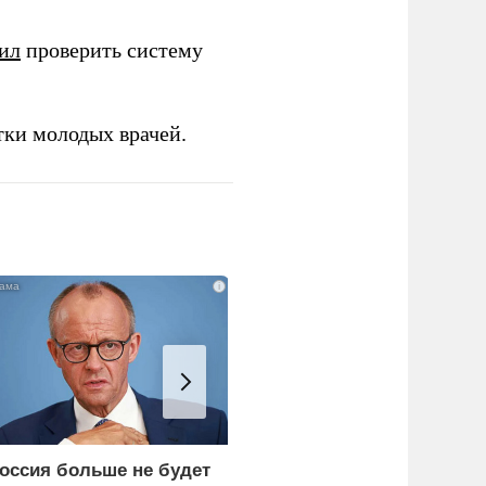
ил
проверить систему
тки молодых врачей.
i
оссия больше не будет
«Генерал-провал»: кака