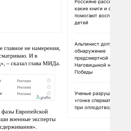
Россияне рассказали,
какие книги и фильмы
помогают воспитывать
детей
Альпинист допустил
е главное не намерения,
обнаружение
сматриваю. И в
предсмертной записки
», – сказал глава МИДа.
Наговицыной на пике
Победы
Ученые разрушили миф
«гонке сперматозоидов
при оплодотворении
й фазы Европейской
 наши военные эксперты
 сдерживания».