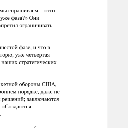
 мы спрашиваем – «это
я уже фаза?» Они
запретил ограничивать
шестой фазе, и что в
вторю, уже четвертая
я наших стратегических
оракетной обороны США,
роннем порядке, даже не
их решений; заключаются
. «Создаются
.