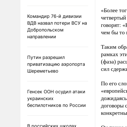
«Более то
Командир 76-й дивизии
четвертый 
ВДВ назвал потери ВСУ на
говорят: «
Добропольском
чем бы то 
направлении
Таким обра
рамках эти
Путин разрешил
(фаза) рас
приватизацию аэропорта
сил сдерж
Шереметьево
По его сл
«европейс
Генсек ООН осудил атаки
дожидаясь
украинских
беспилотников по России
договоры 
конкретные
В российских школах