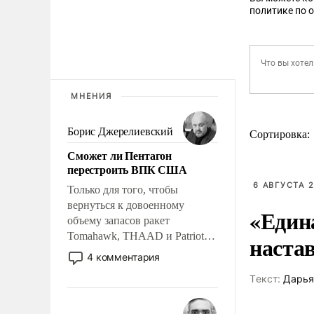
политике по 
МНЕНИЯ
Борис Джерелиевский
Сортировка:
Сможет ли Пентагон
перестроить ВПК США
6 АВГУСТА 2
Только для того, чтобы
вернуться к довоенному
«Един
объему запасов ракет
Tomahawk, THAAD и Patriot
наста
США потребуется более трех
4 комментария
лет. Даже небольшая война с
Tекст:
Дарья
Ираном опустошила
американские арсеналы.
Сложившаяся ситуация