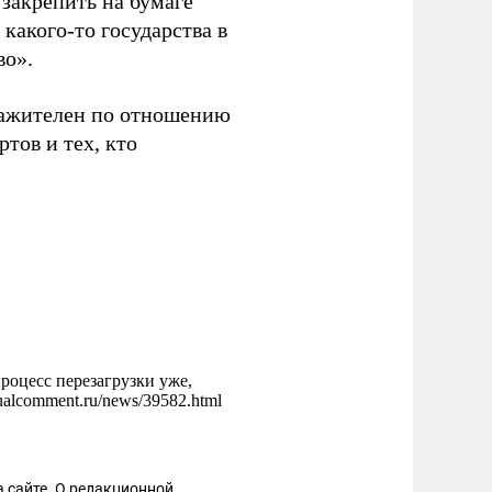
 закрепить на бумаге
 какого-то государства в
во».
уважителен по отношению
тов и тех, кто
роцесс перезагрузки уже,
ualcomment.ru/news/39582.html
 сайте. О редакционной