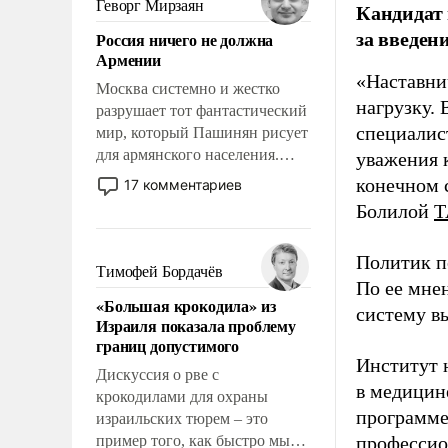
Геворг Мирзаян
Кандидат 
означает многолетний период
за введен
Россия ничего не должна
уязвимости США, например,
Армении
перед Китаем.
«Наставни
Москва системно и жестко
нагрузку. 
разрушает тот фантастический
специалис
мир, который Пашинян рисует
для армянского населения.
уважения к
Мир, где политические
конечном с
17 комментариев
прожекты будут безусловно
Болилой
Т
оплачиваться за счет
российских
Политик п
налогоплательщиков и где
Тимофей Бордачёв
По ее мне
Еревану за свои поступки не
«Большая крокодила» из
нужно отвечать.
систему в
Израиля показала проблему
границ допустимого
Институт 
Дискуссия о рве с
в медицине
крокодилами для охраны
программе
израильских тюрем – это
пример того, как быстро мы
профессио