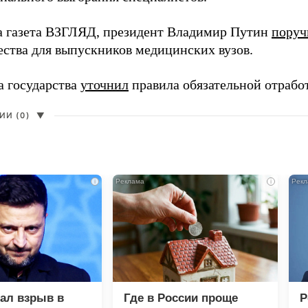
а газета ВЗГЛЯД, президент Владимир Путин
поруч
ества для выпускников медицинских вузов.
а государства
уточнил
правила обязательной отрабо
И (0)
▼
i
i
зал взрыв в
Где в России проще
Р