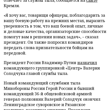
отвечает за службы тыла, сообщается на
сайте
Кремля.
«Я хочу вас, товарищи офицеры, поблагодарить за
вашу боевую работу на прежних местах, выразить
уверенность в том, что ваш боевой опыт, личные
и деловые качества, организаторские способности
помогут вам в решении новых задач», – сказал
президент. Он также попросил командиров
передать слова признательности бойцам на
передовой.
Президент России Владимир Путин
назначил
командующего группировкой «Центр» Валерия
Солодчука главой службы тыла.
Новый командующий службами тыла
Минобороны России Герой России и бывший
командующий 36-й общевойсковой армией
генерал-полковник Валерий Солодчук окончил
Ленинградское суворовское и Рязанское
воздушно-десантное училища. Президент