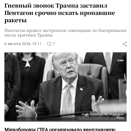
Гневный звонок Трампа заставил
Пентагон срочно искать пропавшие
ракеты
Пентагон провел экстренное совещание по боеприпасам
после критики Трампа
6 августа 2026, 10:11
7
Фото: AdMedia/CNP/Global Look
Press
Минобороны США организовало внеплановую