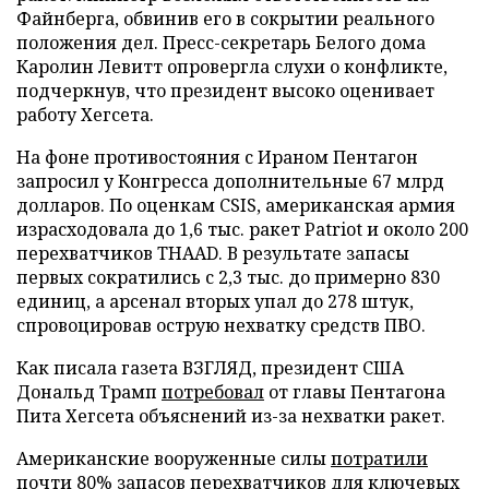
Файнберга, обвинив его в сокрытии реального
положения дел. Пресс-секретарь Белого дома
Каролин Левитт опровергла слухи о конфликте,
подчеркнув, что президент высоко оценивает
работу Хегсета.
На фоне противостояния с Ираном Пентагон
запросил у Конгресса дополнительные 67 млрд
долларов. По оценкам CSIS, американская армия
израсходовала до 1,6 тыс. ракет Patriot и около 200
перехватчиков THAAD. В результате запасы
первых сократились с 2,3 тыс. до примерно 830
единиц, а арсенал вторых упал до 278 штук,
спровоцировав острую нехватку средств ПВО.
Как писала газета ВЗГЛЯД, президент США
Дональд Трамп
потребовал
от главы Пентагона
Пита Хегсета объяснений из-за нехватки ракет.
Американские вооруженные силы
потратили
почти 80% запасов перехватчиков для ключевых