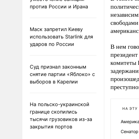
политичес
против России и Ирана
независим
свободами
Маск запретил Киеву
американс
использовать Starlink для
ударов по России
В нем гово
президент
комитеты 
Суд признал законным
задержани
снятие партии «Яблоко» с
произошед
выборов в Карелии
преступно
На польско-украинской
НА ЭТУ
границе скопились
тысячи грузовиков из-за
Америка
закрытия портов
Сенатор