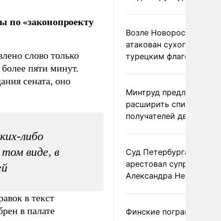
ы по «законопроекту
Возле Новороссийска
атакован сухогруз под
влено слово только
турецким флагом
 более пяти минут.
ания сената, оно
Минтруд предложил
расширить список
получателей двух пенс
ких-либо
 том виде, в
Суд Петербурга заочно
арестовал супругу
ей
Александра Невзорова
авок в текст
брен в палате
Финские пограничники