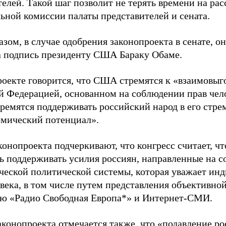
телей. Такой шаг позволит не терять времени на ра
льной комиссии палаты представителей и сената.
зом, в случае одобрения законопроекта в сенате, о
а подпись президенту США Бараку Обаме.
роекте говорится, что США стремятся к «взаимовы
й Федерацией, основанном на соблюдении прав чело
тремятся поддерживать российский народ в его стре
омический потенциал».
конопроекта подчеркивают, что конгресс считает, 
ь поддерживать усилия россиян, направленные на с
ческой политической системы, которая уважает ин
овека, в том числе путем представления объективн
ю «Радио Свободная Европа*» и Интернет-СМИ.
законопроекта отмечается также, что «подавление р