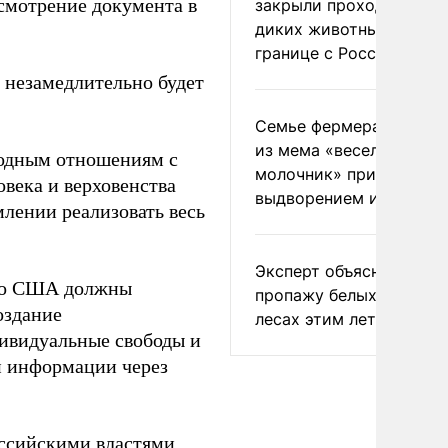
ссмотрение документа в
закрыли проходы для
диких животных на
границе с Россией
н незамедлительно будет
Семье фермера Уолкер
из мема «веселый
годным отношениям с
молочник» пригрозили
века и верховенства
выдворением из Росси
млении реализовать весь
Эксперт объяснил
что США должны
пропажу белых грибов 
оздание
лесах этим летом
дивидуальные свободы и
ой информации через
оссийскими властями