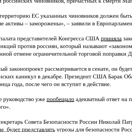
 российских чиновников, причастных к смерти Маг
 территорию ЕС указанных чиновников должен быть
е активы – заморожены», – заявили в Европарламен
 палата представителей Конгресса США
приняла
зак
анкций против россиян, который называют «законом
нной отмене ограничительной торговой поправки Д
й законопроект рассматривается в сенате, он буде
нских каникул в декабре. Президент США Барак Об
онца года, после чего он вступит в действие.
е руководство уже
пообещало
адекватный ответ на 
го».
секретарь Совета Безопасности России Николай Пат
не будет представлять
угрозы для безопасности Рос