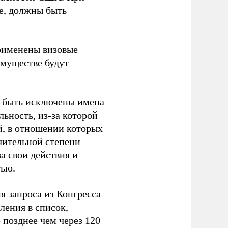
ме, должны быть
применены визовые
имуществе будут
т быть исключены имена
льность, из-за которой
й, в отношении которых
ачительной степени
а свои действия и
тью.
я запроса из Конгресса
ления в список,
 позднее чем через 120