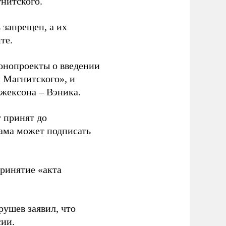
нитского.
 запрещен, а их
те.
онопроекты о введении
 Магнитского», и
жексона – Вэника.
т принят до
ама может подписать
принятие «акта
рушев заявил, что
сии.