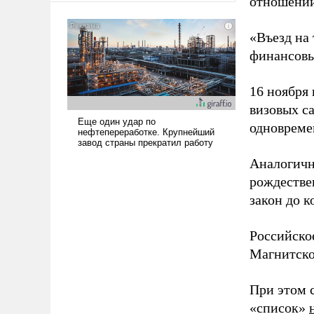
отношении
американские арсеналы.
Сложившаяся ситуация
«Въезд на
означает многолетний период
финансовы
уязвимости США, например,
перед Китаем.
16 ноября
визовых с
одновреме
Аналогичны
рождестве
закон до к
Российско
Магнитско
При этом 
«список»