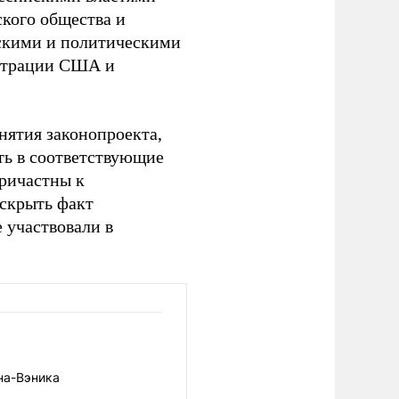
кого общества и
скими и политическими
истрации США и
инятия законопроекта,
ть в соответствующие
причастны к
 скрыть факт
 участвовали в
на-Вэника