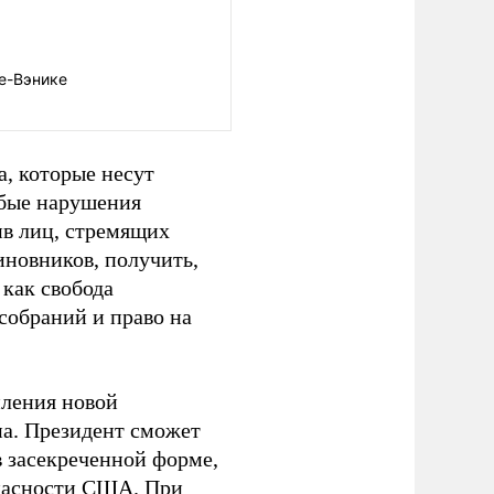
е-Вэнике
а, которые несут
убые нарушения
в лиц, стремящих
иновников, получить,
 как свобода
 собраний и право на
пления новой
на. Президент сможет
в засекреченной форме,
опасности США. При