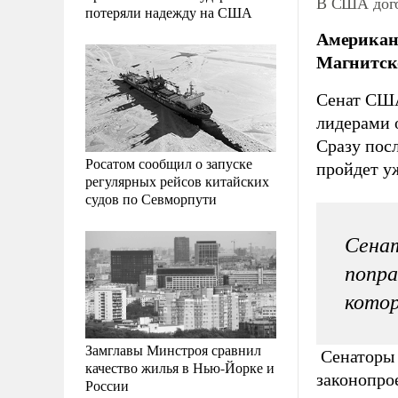
В США дого
потеряли надежду на США
Американс
Магнитско
Сенат США
лидерами 
Сразу посл
Росатом сообщил о запуске
пройдет уж
регулярных рейсов китайских
судов по Севморпути
Сенат
попра
котор
Замглавы Минстроя сравнил
Сенаторы 
качество жилья в Нью-Йорке и
законопрое
России