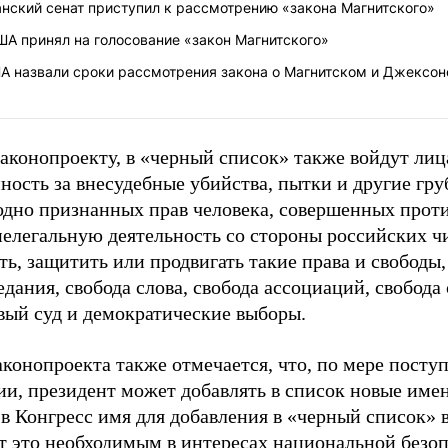
нский сенат приступил к рассмотрению «закона Магнитского»
ША принял на голосование «закон Магнитского»
 назвали сроки рассмотрения закона о Магнитском и Джексон
аконопроекту, в «черный список» также войдут лиц
нность за внесудебные убийства, пытки и другие гр
дно признанных прав человека, совершенных проти
нелегальную деятельность со стороны российских ч
ь, защитить или продвигать такие права и свободы,
дания, свобода слова, свобода ассоциаций, свобода
вый суд и демократические выборы.
аконопроекта также отмечается, что, по мере посту
и, президент может добавлять в список новые име
 в Конгресс имя для добавления в «черный список» 
ет это необходимым в интересах национальной без