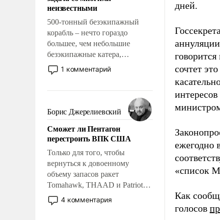
адаптироваться.
дней.
неизвестными
500-тонный безэкипажный
Госсекрет
корабль – нечто гораздо
аннуляции
большее, чем небольшие
безэкипажные катера,
говорится 
применение которых уже
сочтет эт
1 комментарий
стало обыденностью. Задача по
касательн
созданию такого корабля очень
интересов
сложна и амбициозна. Однако
министро
и ее реализация радикально
Борис Джерелиевский
поднимет наши боевые
Сможет ли Пентагон
возможности.
Законопрое
перестроить ВПК США
ежегодно 
Только для того, чтобы
соответст
вернуться к довоенному
«список М
объему запасов ракет
Tomahawk, THAAD и Patriot
Как сообщ
США потребуется более трех
4 комментария
лет. Даже небольшая война с
голосов
пр
Ираном опустошила