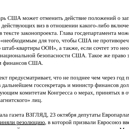
арь США может отменить действие положений о запр
 действующих виз в отношении какого-либо включен
в тексте законопроекта. Глава госдепартамента може
о «необходимым для того, чтобы США не противор
о штаб-квартиры ООН», а также, если сочтет это не
 национальной безопасности США. Такое же право з
м финансов США.
кт предусматривает, что не позднее чем через год 
в дальнейшем госсекретарь и министр финансов до
вующим комитетам Конгресса о мерах, принятых в
агнитского» лиц.
ала газета ВЗГЛЯД, 23 октября депутаты Европарл
иняли резолюцию
, в которой призвали Евросоюз вв