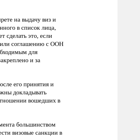
ете на выдачу виз и
ного в список лица,
т сделать это, если
ечили соглашению с ООН
обходимым для
акреплено и за
после его принятия и
лжны докладывать
 отношении вошедших в
амента большинством
ести визовые санкции в