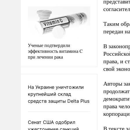
представи
согласите
Таким обра
передан н
Ученые подтвердили
В законоп
эффективность витамина C
Российско
при лечении рака
права, и с
свой экон
Авторы за
На Украине уничтожили
продолжат
крупнейший склад
демократи
средств защиты Delta Plus
права чел
корпораци
Сенат США одобрил
В тексте 
ужесточение санкций