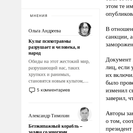
этом те и
опубликов
МНЕНИЯ
В отношен
Ольга Андреева
санкции, а
Культ психотравмы
заморожен
разрушает и человека, и
народ
Документ 
Обиды на этот жестокий мир,
лиц, если 
разрушающий нас, таких
их включи
хрупких и ранимых,
становятся новым культом,
было прове
постепенно вытесняя и
изменил с
5 комментариев
отменяя традиционное
заверил, ч
требование к человеку – быть
мужественным и твердым под
Авторы за
ударами судьбы, брать на себя
Александр Тимохин
ответственность, помогать
о том, соо
Безэкипажный корабль –
слабым, идти вперед и
президент
задача со многими