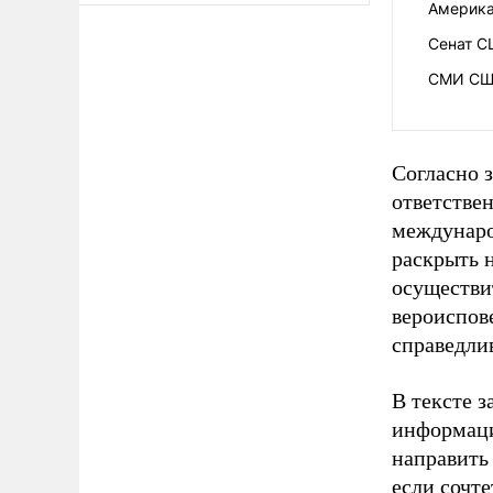
Америка
Сенат С
СМИ США
Согласно з
ответстве
междунаро
раскрыть 
осуществит
вероиспове
справедли
В тексте з
информаци
направить
если сочт