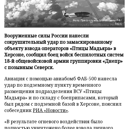
Фото: Пресс-служба Минобороны РФ/
ТАСС
Вооруженные силы России нанесли
сокрушительный удар по замаскированному
объекту взвода операторов «Птицы Мадьяра» в
Херсоне, сообщил боец войск беспилотных систем
18-й общевойсковой армии группировки «Днепр»
с позывным Северск.
Авиация с помощью авиабомб ФАБ-500 нанесла
удар по подземному пункту временного
размещения подразделения ВСУ «Птицы
Мадьяра» и по складу с боеприпасами, который
был рядом с подземной базой в Херсоне, пояснил
собеседник
РИА «Новости»
.
«В результате огневого воздействия было
полностью уничтожено более взвода личного