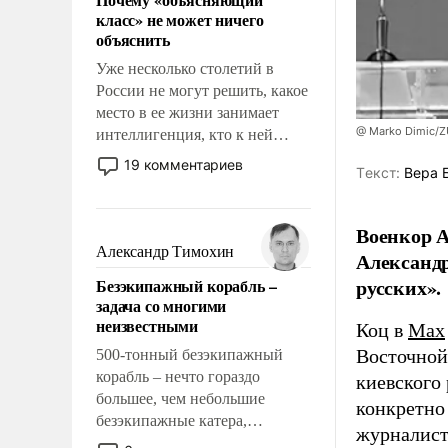
свойство заявляться на порог
класс» не может ничего
нашего дома.
объяснить
Уже несколько столетий в
России не могут решить, какое
место в ее жизни занимает
@ Marko Dimic/
интеллигенция, кто к ней
принадлежит, а кого из нее
19 комментариев
Tекст:
Вера 
исключили с правом
восстановления и без оного. И
чем она отличается от просто
Военкор А
образованных людей. Иногда
Александр Тимохин
Александр
казалось, что эти вопросы
русских».
Безэкипажный корабль –
решены раз и навсегда, но –
задача со многими
нет, не решены.
неизвестными
Коц в
Мах
Восточной
500-тонный безэкипажный
корабль – нечто гораздо
киевского
большее, чем небольшие
конкретно
безэкипажные катера,
журналист
применение которых уже