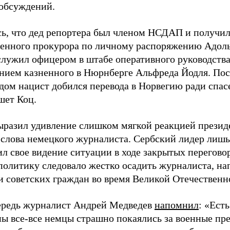
обсуждений.
ь, что дед репортера был членом НСДАП и получи
венного прокурора по личному распоряжению Адоль
служил офицером в штабе оперативного руководства
нием казненного в Нюрнберге Альфреда Йодля. Пос
дом нацист добился перевода в Норвегию ради спас
шет Коц.
ыразил удивление слишком мягкой реакцией презид
 слова немецкого журналиста. Сербский лидер лишь
ил свое видение ситуации в ходе закрытых перегов
 политику следовало жестко осадить журналиста, н
 советских граждан во время Великой Отечественн
ередь журналист Андрей Медведев
напомнил
: «Ест
ны все-все немцы страшно покаялись за военные пр