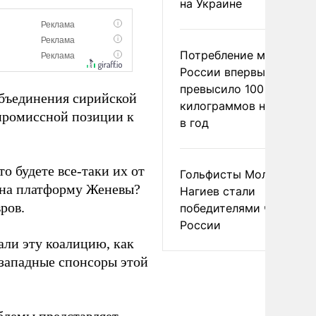
на Украине
Потребление мяса в
России впервые
превысило 100
объединения сирийской
килограммов на челове
мпромиссной позиции к
в год
 будете все-таки их от
Гольфисты Молоканова
 на платформу Женевы?
Нагиев стали
ров.
победителями чемпион
России
али эту коалицию, как
 западные спонсоры этой