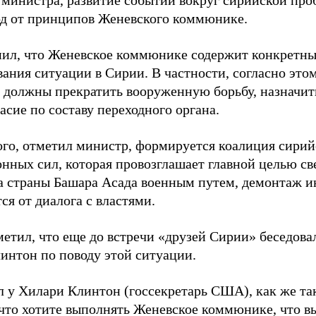
 министра, развитие событий вокруг сирийской про
од от принципов Женевского коммюнике.
ил, что Женевское коммюнике содержит конкретны
вания ситуации в Сирии. В частности, согласно это
 должны прекратить вооруженную борьбу, назначит
асие по составу переходного органа.
ого, отметил министр, формируется коалиция сири
нных сил, которая провозглашает главной целью с
а страны Башара Асада военным путем, демонтаж ин
ся от диалога с властями.
метил, что еще до встречи «друзей Сирии» беседов
интон по поводу этой ситуации.
л у Хилари Клинтон (госсекретарь США), как же та
 что хотите выполнять Женевское коммюнике, что в