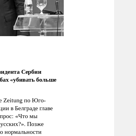
зидента Сербии
бах «убивать больше
e Zeitung по Юго-
ии в Белграде главе
прос: «Что мы
русских?». Позже
 о нормальности