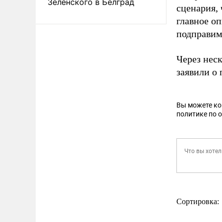
Зеленского в Белград
сценария, 
главное о
подправим»
Через нес
заявили о
Вы можете к
политике по 
Сортировка: