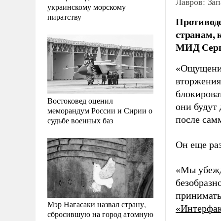
Лавров: Зап
украинскому морскому
пиратству
Противоде
странам, 
МИД Серг
«Ощущение
вторжения
блокирова
Востоковед оценил
они будут 
меморандум России и Сирии о
после сам
судьбе военных баз
Он еще ра
«Мы убежд
безобразн
принимать
Мэр Нагасаки назвал страну,
«Интерфа
сбросившую на город атомную