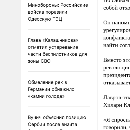
По словам
Минобороны: Российские
собой отх
войска поразили
Одесскую ТЭЦ
Он напомн
урегулиро
конфликта
Глава «Калашникова»
найти согл
отметил устаревание
части беспилотников для
Вместо эт
зоны СВО
революцио
президент
Обмеление рек в
отказывает
Германии обнажило
«камни голода»
Лавров от
Хилари Кл
Вучич объяснил позицию
«Я спроси
Сербии после визита
говорили,