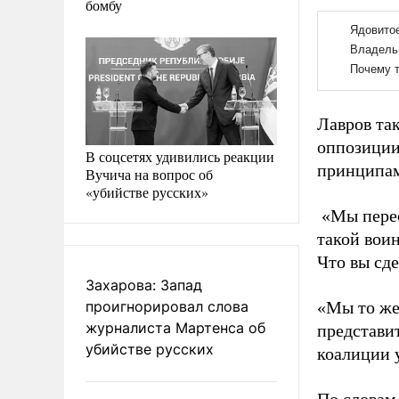
бомбу
Лавров та
оппозиции
В соцсетях удивились реакции
принципам
Вучича на вопрос об
«убийстве русских»
«Мы перес
такой вои
Что вы сде
Захарова: Запад
проигнорировал слова
«Мы то же
журналиста Мартенса об
представи
убийстве русских
коалиции у