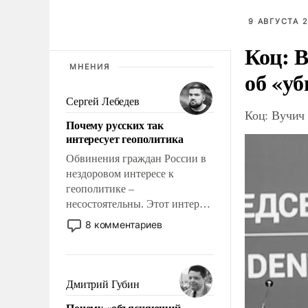
9 АВГУСТА 2
Коц: В
МНЕНИЯ
об «уб
Сергей Лебедев
Коц: Вучич 
Почему русских так
интересует геополитика
Обвинения граждан России в
нездоровом интересе к
геополитике –
несостоятельны. Этот интерес
рационален и прагматичен. Он
8 комментариев
обусловлен тысячелетним
опытом выживания в крайне
непростых условиях и
фундаментальным знанием,
Дмитрий Губин
что мировая политика имеет
Почему «объясняющий