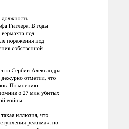
л должность
фа Гитлера. В годы
 вермахта под
ле поражения под
ения собственной
ента Сербии Александра
 дежурно отметил, что
оров. По мнению
апомнив о 27 млн убитых
ой войны.
ь такая иллюзия, что
еступления режима», но