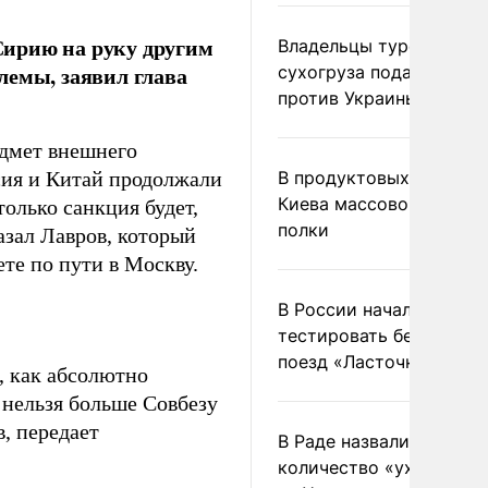
Сирию на руку другим
Владельцы турецкого
лемы, заявил глава
сухогруза подадут иск
против Украины в Гаагу
едмет внешнего
сия и Китай продолжали
В продуктовых магазин
Киева массово опустел
олько санкция будет,
полки
казал Лавров, который
те по пути в Москву.
В России начали
тестировать беспилотн
поезд «Ласточка»
, как абсолютно
 нельзя больше Совбезу
, передает
В Раде назвали
количество «ухилянтов