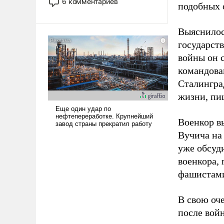
6 комментариев
подобных 
стало обыденностью. Задача по
созданию такого корабля очень
сложна и амбициозна. Однако
Выяснилос
и ее реализация радикально
государст
поднимет наши боевые
войны он 
возможности.
командова
Сталингра
жизни, пи
Военкор в
Вучича на
уже обсуд
военкора,
фашистами
В свою оч
после вой