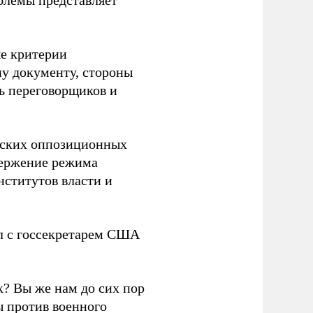
блемы представляет
е критерии
му документу, стороны
ь переговорщиков и
йских оппозиционных
вержение режима
ститутов власти и
ал с госсекретарем США
к? Вы же нам до сих пор
ы против военного