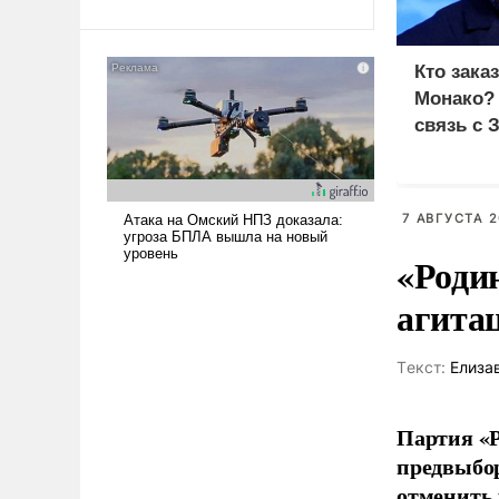
Ираном опустошила
американские арсеналы.
Сложившаяся ситуация
Кто зака
означает многолетний период
Монако?
уязвимости США, например,
связь с 
перед Китаем.
7 АВГУСТА 2
«Роди
агита
Tекст:
Елиза
Партия «Р
предвыбор
отменить 