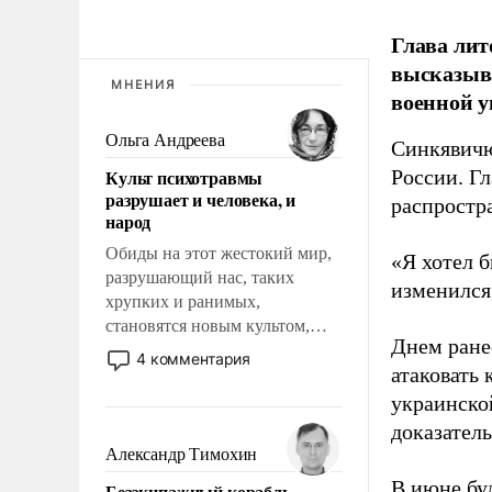
Глава лит
высказыв
МНЕНИЯ
военной у
Ольга Андреева
Синкявичю
Культ психотравмы
России. Гл
разрушает и человека, и
распростр
народ
Обиды на этот жестокий мир,
«Я хотел б
разрушающий нас, таких
изменился
хрупких и ранимых,
становятся новым культом,
Днем ране
постепенно вытесняя и
4 комментария
атаковать
отменяя традиционное
требование к человеку – быть
украинско
мужественным и твердым под
доказатель
ударами судьбы, брать на себя
Александр Тимохин
ответственность, помогать
В июне бу
Безэкипажный корабль –