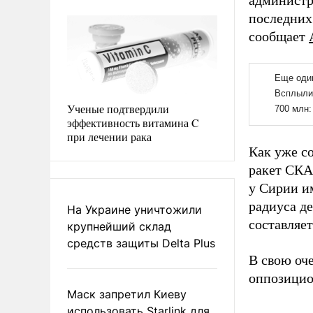
администр
последних
сообщает
Ученые подтвердили
эффективность витамина C
при лечении рака
Как уже с
ракет СКА
у Сирии и
радиуса де
На Украине уничтожили
составляет
крупнейший склад
средств защиты Delta Plus
В свою оч
оппозицио
Маск запретил Киеву
использовать Starlink для