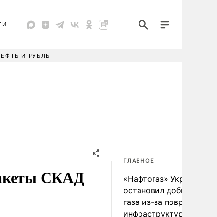
ТИ
НЕФТЬ И РУБЛЬ
ГЛАВНОЕ
ракеты СКАД
«Нафтогаз» Украины
остановил добычу нефт
газа из-за повреждения
инфраструктуры