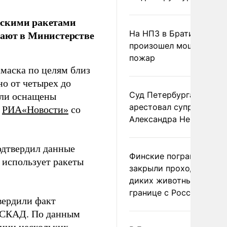
ескими ракетами
щают в Министерстве
На НПЗ в Братиславе
произошел мощный
пожар
маска по целям близ
но от четырех до
Суд Петербурга заочно
ыли оснащены
арестовал супругу
т
РИА«Новости»
со
Александра Невзорова
одтвердил данные
Финские пограничники
м использует ракеты
закрыли проходы для
диких животных на
границе с Россией
вердили факт
т СКАД. По данным