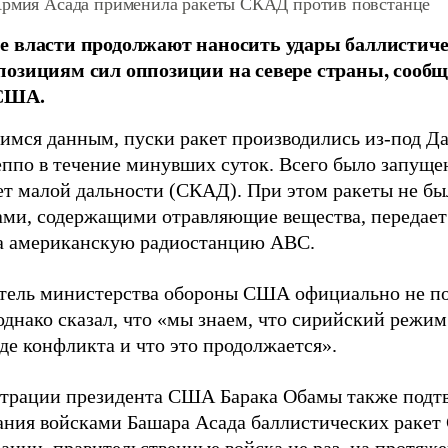
Армия Асада применила ракеты СКАД против повстанце
е власти продолжают наносить удары баллистич
озициям сил оппозиции на севере страны, сооб
США.
мся данным, пуски ракет производились из-под Да
еппо в течение минувших суток. Всего было запуще
ет малой дальности (СКАД). При этом ракеты не б
ами, содержащими отравляющие вещества, передае
а американскую радиостанцию ABC.
тель министерства обороны США официально не п
однако сказал, что «мы знаем, что сирийский режи
де конфликта и что это продолжается».
трации президента США Барака Обамы также подт
ания войсками Башара Асада баллистических раке