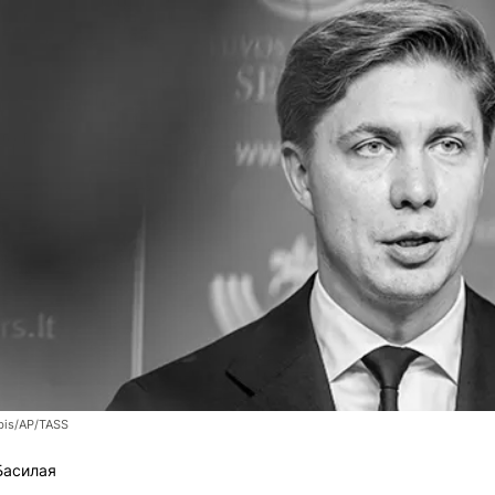
bis/AP/TASS
Басилая