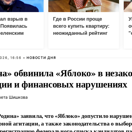
зал взрыв в
Где в России проще
У
 Появилась
всего купить квартиру:
о
Зеленским
неожиданный рейтинг
"
с
026, 16:56 •
НОВОСТИ ДНЯ
на» обвинила «Яблоко» в незак
ции и финансовых нарушениях
вета Шишкова
одина» заявила, что «Яблоко» допустило наруше
ной агитации, а также законодательства о выбор
регистрацию федерального списка кандидатов па