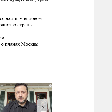
серьезным вызовом
ранство страны.
ий
а о планах Москвы
i