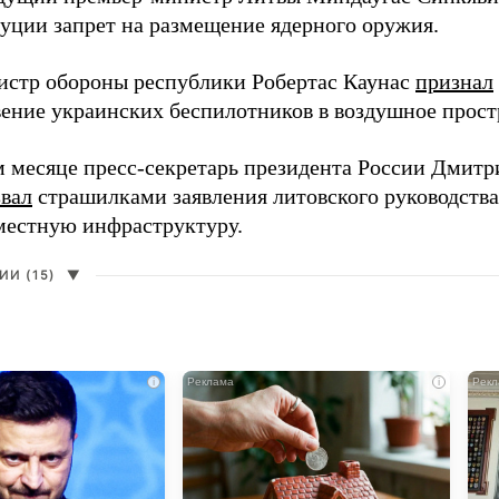
туции запрет на размещение ядерного оружия.
истр обороны республики Робертас Каунас
признал
ение украинских беспилотников в воздушное прост
 месяце пресс-секретарь президента России Дмитр
звал
страшилками заявления литовского руководств
 местную инфраструктуру.
И (15)
▼
i
i