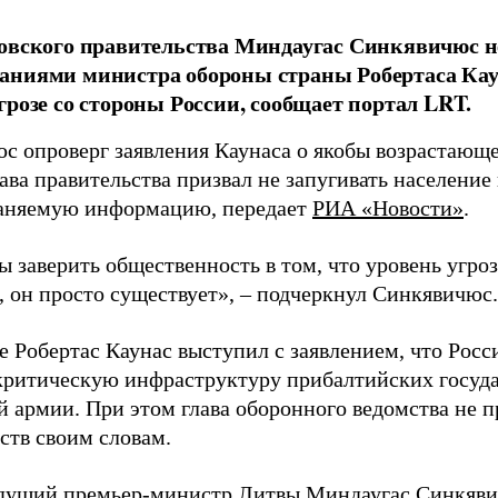
овского правительства Миндаугас Синкявичюс не
аниями министра обороны страны Робертаса Кау
грозе со стороны России, сообщает портал LRT.
с опроверг заявления Каунаса о якобы возрастающе
ава правительства призвал не запугивать население
аняемую информацию, передает
РИА «Новости»
.
ы заверить общественность в том, что уровень угро
, он просто существует», – подчеркнул Синкявичюс.
е Робертас Каунас выступил с заявлением, что Росс
 критическую инфраструктуру прибалтийских госуда
й армии. При этом глава оборонного ведомства не 
ств своим словам.
дущий премьер-министр Литвы Миндаугас Синкяв