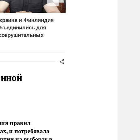
краина и Финляндия
Киев становится
бъединились для
непригодным для
сокрушительных
жизни: печальный
анкций" против России
рейтинг
онной
ния правил
ах, и потребовала
ртии на выборах в