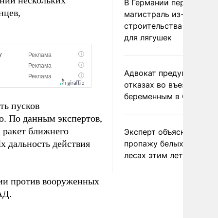
ении нескольких
В Германии перекрыли
нцев,
магистраль из-за
строительства тоннеле
для лягушек
Адвокат предупредил о
отказах во въезде
беременным в США
ть пусков
. По данным экспертов,
 ракет ближнего
Эксперт объяснил
Их дальность действия
пропажу белых грибов 
лесах этим летом
ии против вооруженных
АД.