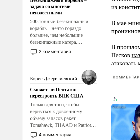
слабым, идти вперед и
задача со многими
из консти
адаптироваться.
неизвестными
500-тонный безэкипажный
В мае мин
корабль – нечто гораздо
проникнов
большее, чем небольшие
безэкипажные катера,
В прошлом
применение которых уже
2 комментария
Песков
на
стало обыденностью. Задача по
атаковать
созданию такого корабля очень
сложна и амбициозна. Однако
и ее реализация радикально
КОММЕНТАРИ
Борис Джерелиевский
поднимет наши боевые
Сможет ли Пентагон
возможности.
перестроить ВПК США
Только для того, чтобы
вернуться к довоенному
объему запасов ракет
Tomahawk, THAAD и Patriot
США потребуется более трех
4 комментария
лет. Даже небольшая война с