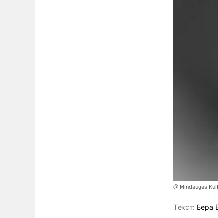
@ Mindaugas Kul
Tекст:
Вера 