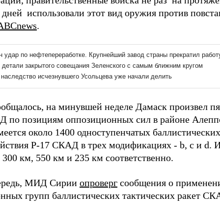
ации, правительственные войска не раз на протяж
 дней использовали этот вид оружия против повста
ABCnews
.
ообщалось, на минувшей неделе Дамаск произвел пя
Д по позициям оппозиционных сил в районе Алеппо
меется около 1400 одноступенчатых баллистических
йствия Р-17 СКАД в трех модификациях - b, c и d. 
 300 км, 550 км и 235 км соответственно.
ередь, МИД Сирии
опроверг
сообщения о применен
нных групп баллистических тактических ракет СК