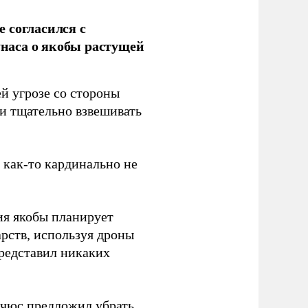
 согласился с
наса о якобы растущей
й угрозе со стороны
 и тщательно взвешивать
з как-то кардинально не
ия якобы планирует
рств, используя дроны
представил никаких
ичюс
предложил
убрать