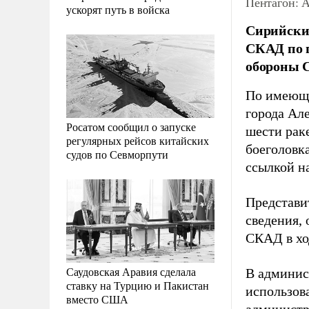
Пентагон: 
ускорят путь в войска
Сирийски
СКАД по п
обороны 
По имеющи
города Ал
Росатом сообщил о запуске
шести рак
регулярных рейсов китайских
боеголовк
судов по Севморпути
ссылкой н
Представи
сведения, 
СКАД в хо
Саудовская Аравия сделала
В админис
ставку на Турцию и Пакистан
использов
вместо США