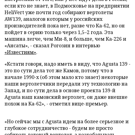
если кто не знает, в Подмосковье на предприятии
HeliVert уже почти год собирают вертолеты
AW139, аналогов которым у российских
производителей пока нет, разве что Ка-62, но он
пойдет в серию только через 1,5–2 года. Эта
машина легче, чем Ми-8, и больше, чем Ка-226 и
«Ансаты», - сказал Рогозин в интервью
«Известия
м
»
.
«Кстати говоря, надо иметь в виду, что Agusta 139 -
это по сути дела тот же Камов, потому что в
начале 1990-х (об этом мало кто знает) некоторые
наши вертолетчики передали эту технологию на
Запад, и по сути дела в основе проекта 139-й
Agusta наш камовский вертолет, он даже внешне
похож на Ка-62», - отметил вице-премьер.
«Но сейчас мы с Agusta идем на более серьезное и
глубокое сотрудничество - будем не просто
собирать готовый вертолет, а разрабатывать