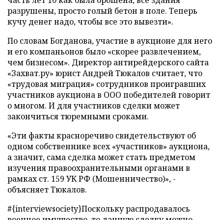
часть лет 10 как была брошена, все здания
разрушены, просто голый бетон в поле. Теперь
кучу денег надо, чтобы все это вывезти».
По словам Богданова, участие в аукционе для него
и его компаньонов было «скорее развлечением,
чем бизнесом». Директор антирейдерского сайта
«Захват.ру» юрист Андрей Тюкалов считает, что
«трудовая миграция» сотрудников проигравших
участников аукциона в ООО победителей говорит
о многом. И для участников сделки может
закончиться тюремными сроками.
«Эти факты красноречиво свидетельствуют об
одном собственнике всех «участников» аукциона,
а значит, сама сделка может стать предметом
изучения правоохранительными органами в
рамках ст. 159 УК РФ (Мошенничество)», -
объясняет Тюкалов.
#{interviewsociety}
Поскольку распродавалось
военное имущество, то данную сделку можно