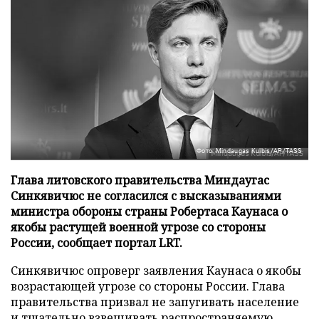
Фото: Mindaugas Kulbis/AP/TASS
Глава литовского правительства Миндаугас
Синкявичюс не согласился с высказываниями
министра обороны страны Робертаса Каунаса о
якобы растущей военной угрозе со стороны
России, сообщает портал LRT.
Синкявичюс опроверг заявления Каунаса о якобы
возрастающей угрозе со стороны России. Глава
правительства призвал не запугивать население
и тщательно взвешивать распространяемую