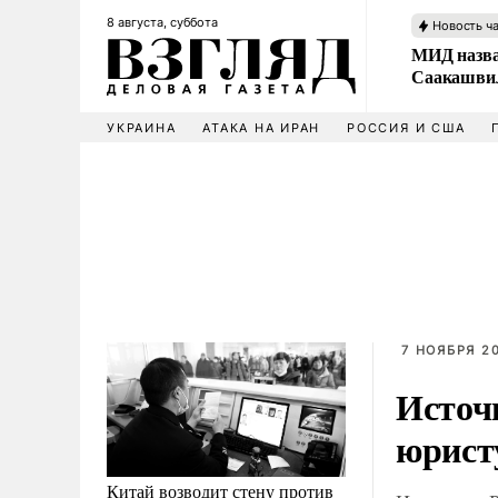
8 августа, суббота
Новость ч
МИД назва
Саакашвил
УКРАИНА
АТАКА НА ИРАН
РОССИЯ И США
7 НОЯБРЯ 20
Источ
юрист
Китай возводит стену против