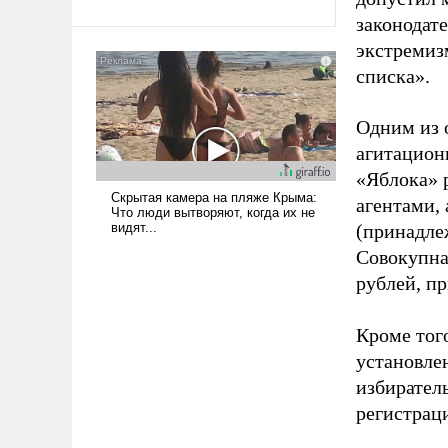
Ираном опустошила
законодат
американские арсеналы.
экстремиз
Сложившаяся ситуация
списка».
означает многолетний период
уязвимости США, например,
Одним из 
перед Китаем.
агитацион
«Яблока» 
агентами,
(принадле
Совокупная
рублей, пр
Кроме тог
установле
избиратель
регистрац