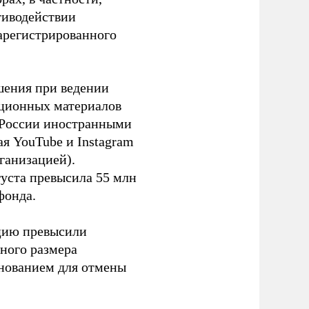
тиводействии
зарегистрированного
шения при ведении
ационных материалов
в России иностранными
я YouTube и Instagram
ганизацией).
густа превысила 55 млн
фонда.
ацию превысили
ного размера
основанием для отмены