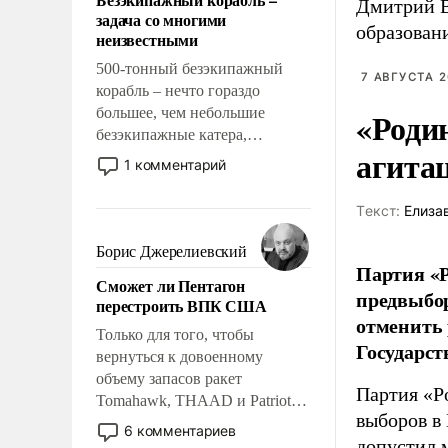
слабым, идти вперед и
Дмитрий В
задача со многими
адаптироваться.
образован
неизвестными
500-тонный безэкипажный
7 АВГУСТА 2
корабль – нечто гораздо
большее, чем небольшие
«Роди
безэкипажные катера,
агита
применение которых уже
1 комментарий
стало обыденностью. Задача по
созданию такого корабля очень
Tекст:
Елиза
сложна и амбициозна. Однако
и ее реализация радикально
Борис Джерелиевский
поднимет наши боевые
Партия «Р
Сможет ли Пентагон
возможности.
предвыбор
перестроить ВПК США
отменить 
Только для того, чтобы
Государст
вернуться к довоенному
объему запасов ракет
Партия «Р
Tomahawk, THAAD и Patriot
выборов в
США потребуется более трех
6 комментариев
допустил 
лет. Даже небольшая война с