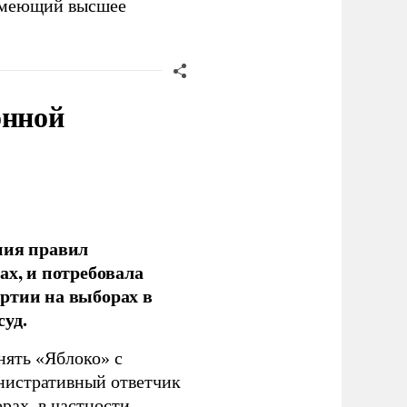
имеющий высшее
онной
ния правил
ах, и потребовала
ртии на выборах в
уд.
нять «Яблоко» с
инистративный ответчик
ах, в частности,