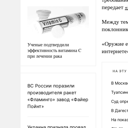
передает
«
Между тем
поклонник
«Оружие е
Ученые подтвердили
эффективность витамина C
интернете»
при лечении рака
НА ЭТУ
В Москв
ВС России поразили
производителя ракет
Туапсин
«Фламинго» завод «Файер
Суд опр
Пойнт»
В Дагес
На пока
Украина признала провал