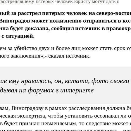
асстрелявшему пятерых человек юристу могут дать п
ый за расстрел пятерых человек на северо-вост
иноградов может пожизненно отправиться в кол
вина будет доказана, сообщил источник в правоох
с ситуацией.
м за убийство двух и более лиц может стать срок о
ого заключения»,- сказал источник.
е ему нравилось, он, кстати, фото своего
дывал на форумах в интернете
овам, Виноградову в рамках расследования должна б
еская экспертиза, чтобы установить осознавал ли о
в будет признан невменяемым, то следствие может о
ем поместить его на принудительное лечение», - по