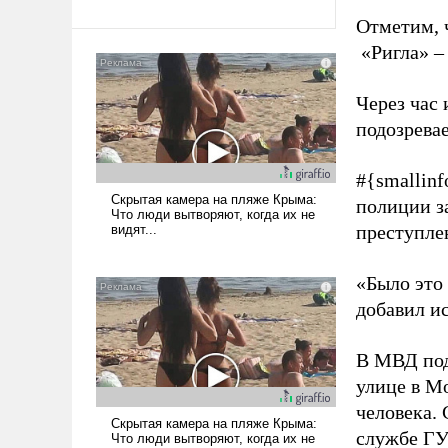
Отметим, 
«Ригла» – 
Через час
подозрева
#{smallinf
полиции з
преступлен
«Было это
добавил и
В МВД под
улице в М
человека.
службе ГУ