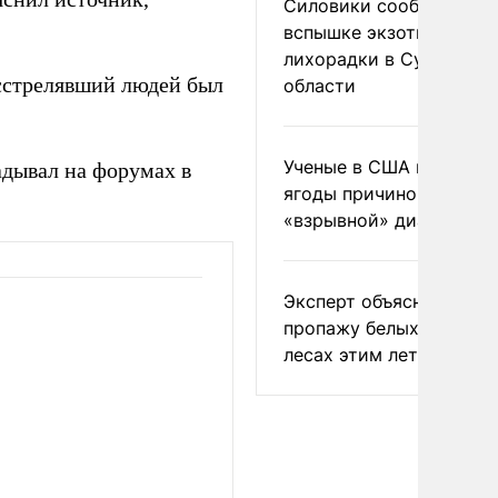
Силовики сообщили о
вспышке экзотической
лихорадки в Сумской
асстрелявший людей был
области
Ученые в США назвали 
адывал на форумах в
ягоды причиной
«взрывной» диареи
Эксперт объяснил
пропажу белых грибов 
лесах этим летом