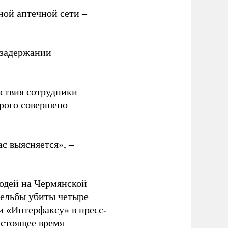
ной аптечной сети –
 задержании
ствия сотрудники
орого совершено
с выясняется», –
юдей на Чермянской
рельбы убиты четыре
и «Интерфаксу» в пресс-
астоящее время