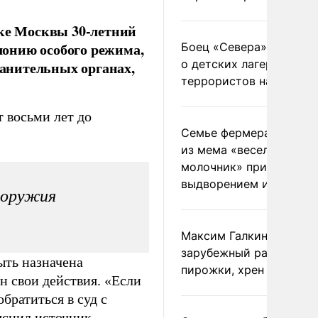
оке Москвы 30-летний
онию особого режима,
Боец «Севера» рассказ
о детских лагерях
ранительных органах,
террористов на Украин
т восьми лет до
Семье фермера Уолкер
из мема «веселый
молочник» пригрозили
выдворением из Росси
 оружия
Максим Галкин добавил
зарубежный райдер
ыть назначена
пирожки, хрен и морс
н свои действия. «Если
братиться в суд с
яснил источник,