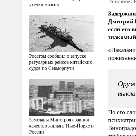
Источник: Р
утечки мозгов
Задержанн
Дмитрий В
если его 
знакомый 
«Наказание
Росатом сообщил о запуске
пожизненн
регулярных рейсов китайских
судов по Севморпути
Оружи
выкла
По его сл
Замглавы Минстроя сравнил
психиатрич
качество жилья в Нью-Йорке и
Виноградо
России
требовани