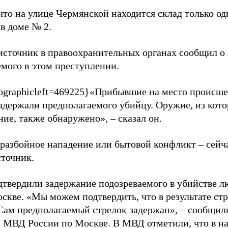
что на улице Чермянской находится склад только од
в доме № 2.
 источник в правоохранительных органах сообщил о
емого в этом преступлении.
ographicleft=469225}
«Прибывшие на место происше
адержали предполагаемого убийцу. Оружие, из кот
ие, также обнаружено», – сказал он.
 разбойное нападение или бытовой конфликт – сейча
сточник.
твердили задержание подозреваемого в убийстве л
оскве. «Мы можем подтвердить, что в результате ст
 Сам предполагаемый стрелок задержан», – сообщил
 МВД России по Москве. В МВД отметили, что в н