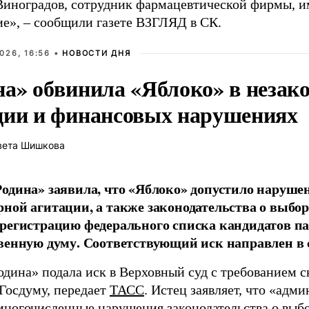
иноградов, сотрудник фармацевтической фирмы, 
ие», – сообщили газете ВЗГЛЯД в СК.
026, 16:56 •
НОВОСТИ ДНЯ
на» обвинила «Яблоко» в незак
ции и финансовых нарушениях
вета Шишкова
одина» заявила, что «Яблоко» допустило наруше
ной агитации, а также законодательства о выбор
регистрацию федерального списка кандидатов па
венную думу. Соответствующий иск направлен в с
одина» подала иск в Верховный суд с требованием с
 Госдуму, передает
ТАСС
. Истец заявляет, что «адм
многочисленные нарушения законодательства о выбор