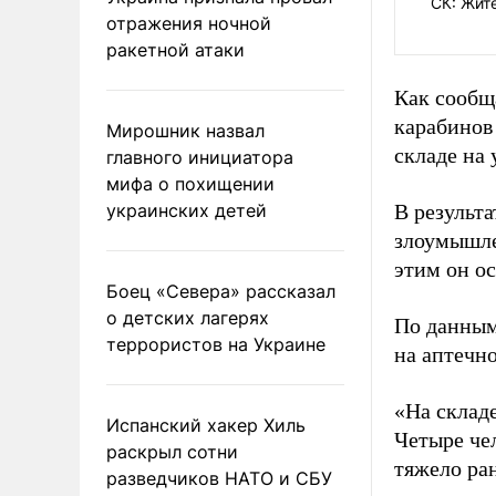
СК: Жит
отражения ночной
ракетной атаки
Как сообщ
карабинов
Мирошник назвал
складе на
главного инициатора
мифа о похищении
украинских детей
В результа
злоумышле
этим он ос
Боец «Севера» рассказал
о детских лагерях
По данным
террористов на Украине
на аптечно
«На складе
Испанский хакер Хиль
Четыре че
раскрыл сотни
тяжело ра
разведчиков НАТО и СБУ