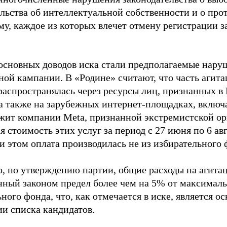
ельства об интеллектуальной собственности и о про
му, каждое из которых влечет отмену регистрации 
основных доводов иска стали предполагаемые нару
ной кампании. В «Родине» считают, что часть агит
распространялась через ресурсы лиц, признанных 
 а также на зарубежных интернет-площадках, включа
жит компании Meta, признанной экстремистской ор
 стоимость этих услуг за период с 27 июня по 6 ав
и этом оплата производилась не из избирательного 
о, по утверждению партии, общие расходы на агит
нный законом предел более чем на 5% от максималь
ного фонда, что, как отмечается в иске, является 
ии списка кандидатов.