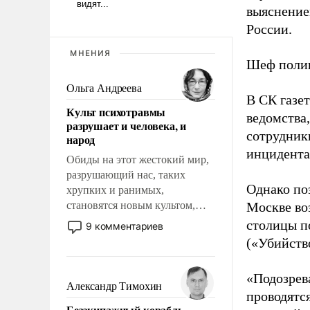
выяснение
России.
МНЕНИЯ
Шеф полиц
Ольга Андреева
В СК газе
Культ психотравмы
ведомства
разрушает и человека, и
сотрудник
народ
инцидента 
Обиды на этот жестокий мир,
разрушающий нас, таких
Однако по
хрупких и ранимых,
становятся новым культом,
Москве во
постепенно вытесняя и
столицы по
9 комментариев
отменяя традиционное
(«Убийство
требование к человеку – быть
мужественным и твердым под
«Подозрев
ударами судьбы, брать на себя
Александр Тимохин
проводятс
ответственность, помогать
Безэкипажный корабль –