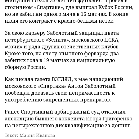
Минувший сезон 35-летний футболист провел в
столичном «Спартаке», где выиграл Кубок России,
но не забил ни одного мяча в 16 матчах. В конце
июня его контракт с красно-белыми истек.
За свою карьеру Заболотный защищал цвета
петербургского «Зенита», московского ЦСКА,
«Сочи» и ряда других отечественных клубов.
Кроме того, на счету опытного форварда два
забитых гола в 19 матчах за национальную
сборную России.
Как писала газета ВЗГЛЯД, в мае нападающий
московского «Спартака» Антон Заболотный
пообещал
доказать свою непричастность к
употреблению запрещенных препаратов.
Ранее Спортивный арбитражный суд
отклонил
апелляцию бывшего хоккеиста Игоря Григоренко
на четырехлетнюю дисквалификацию за допинг.
Текст: Мария Иванова