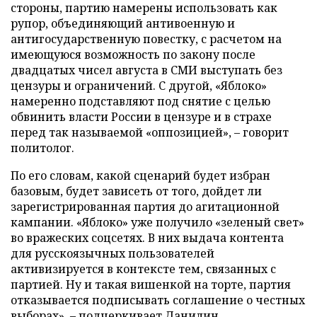
стороны, партию намерены использовать как
рупор, объединяющий антивоенную и
антигосударственную повестку, с расчетом на
имеющуюся возможность по закону после
двадцатых чисел августа в СМИ выступать без
цензуры и ограничений. С другой, «Яблоко»
намеренно подставляют под снятие с целью
обвинить власти России в цензуре и в страхе
перед так называемой «оппозицией», – говорит
политолог.
По его словам, какой сценарий будет избран
базовым, будет зависеть от того, дойдет ли
зарегистрированная партия до агитационной
кампании. «Яблоко» уже получило «зеленый свет»
во вражеских соцсетях. В них выдача контента
для русскоязычных пользователей
активизируется в контексте тем, связанных с
партией. Ну и такая вишенкой на торте, партия
отказывается подписывать соглашение о честных
выборах», – подчеркивает Данилин.