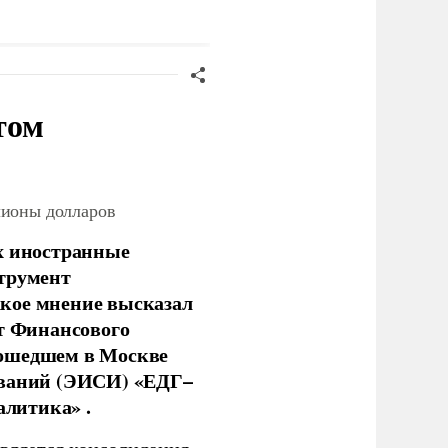
едведем
том
лионы долларов
х иностранные
струмент
кое мнение высказал
нт Финансового
рошедшем в Москве
ований (ЭИСИ) «ЕДГ–
алитика» .