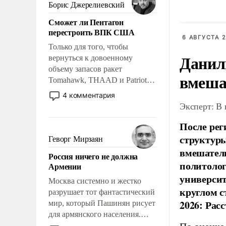
ударами судьбы, брать на себя
Борис Джерелиевский
мигрант
ответственность, помогать
Сможет ли Пентагон
слабым, идти вперед и
перестроить ВПК США
адаптироваться.
6 АВГУСТА 2
Только для того, чтобы
Данил
вернуться к довоенному
объему запасов ракет
вмеша
Tomahawk, THAAD и Patriot
США потребуется более трех
4 комментария
лет. Даже небольшая война с
Эксперт: В
Ираном опустошила
После рег
американские арсеналы.
Сложившаяся ситуация
структуры
Геворг Мирзаян
означает многолетний период
вмешатель
Россия ничего не должна
уязвимости США, например,
политолог
Армении
перед Китаем.
универси
Москва системно и жестко
круглом с
разрушает тот фантастический
2026: Рас
мир, который Пашинян рисует
для армянского населения.
Мир, где политические