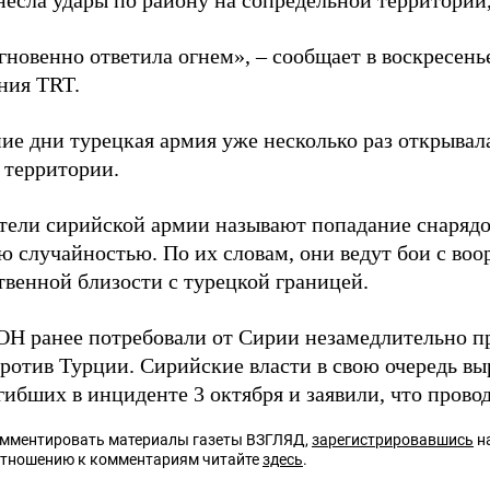
есла удары по району на сопредельной территории, 
гновенно ответила огнем», – сообщает в воскресень
ния TRT.
ние дни турецкая армия уже несколько раз открывал
 территории.
тели сирийской армии называют попадание снарядо
ю случайностью. По их словам, они ведут бои с во
твенной близости с турецкой границей.
Н ранее потребовали от Сирии незамедлительно п
против Турции. Сирийские власти в свою очередь в
ибших в инциденте 3 октября и заявили, что провод
омментировать материалы газеты ВЗГЛЯД,
зарегистрировавшись
на
отношению к комментариям читайте
здесь
.