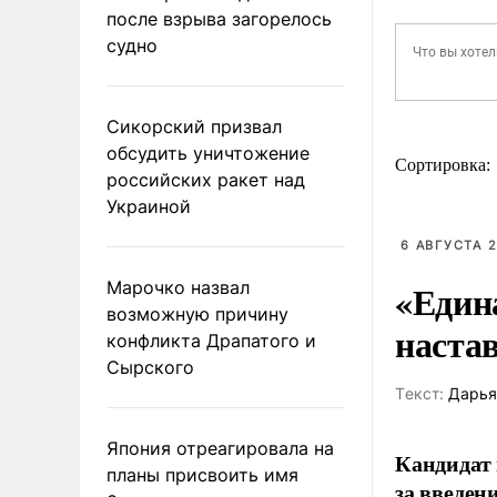
после взрыва загорелось
судно
Сикорский призвал
обсудить уничтожение
Сортировка:
российских ракет над
Украиной
6 АВГУСТА 2
«Един
Марочко назвал
возможную причину
наста
конфликта Драпатого и
Сырского
Tекст:
Дарья
Япония отреагировала на
Кандидат 
планы присвоить имя
за введен