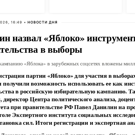
ов
в Смоленске
м
026, 16:49 •
НОВОСТИ ДНЯ
ин назвал «Яблоко» инструмен
тельства в выборы
 кампанию «Яблока» в зарубежных соцсетях вложены мил
истрации партии «Яблоко» для участия в выбора
 получили возможность использовать ее как ин
ства в российскую избирательную кампанию. Та
, директор Центра политического анализа, доце
тета при правительстве РФ Павел Данилин на п
толе Экспертного института социальных исслед
становка сил. Итоги регистрации и экспертная ан