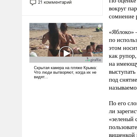
По оценке
21 комментарий
прожекты будут безусловно
вокруг па
оплачиваться за счет
сомнение 
российских
налогоплательщиков и где
«Яблоко» 
Еревану за свои поступки не
по исполь
нужно отвечать.
этом носи
как рупор
на имеющу
выступать
под снятие
называемо
По его сло
ли зареги
«зеленый 
пользовате
вишенкой 