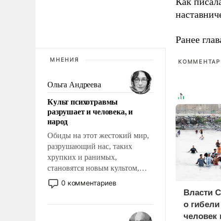
Как писал
наставнич
Ранее глав
МНЕНИЯ
КОММЕНТАРИ
Ольга Андреева
Культ психотравмы
разрушает и человека, и
народ
Обиды на этот жестокий мир,
разрушающий нас, таких
хрупких и ранимых,
становятся новым культом,
постепенно вытесняя и
0 комментариев
отменяя традиционное
Власти 
требование к человеку – быть
о гибели
мужественным и твердым под
человек 