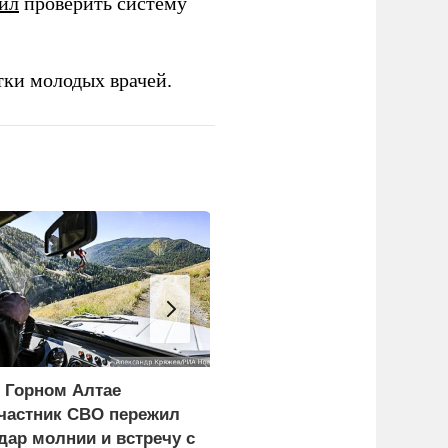
ил
проверить систему
тки молодых врачей.
 Горном Алтае
Экономист перечислил
частник СВО пережил
проблемы Европы из-з
дар молнии и встречу с
обмеления рек