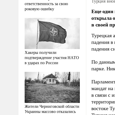
Турция внов
ответственность за свою
роковую ошибку
Еще один 
открыла о
в своей п
Турецкая 
падения в 
падения с
Хакеры получили
подтверждение участия НАТО
По данным
в ударах по России
парке. Ник
Парламент
мандат на
в связи с
территори
Жители Черниговской области
востоке Ту
Украины массово отказались