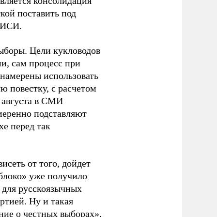
является консолидация
кой поставить под
ЭИСИ.
ыборы. Цели кукловодов
и, сам процесс при
 намерены использовать
ю повестку, с расчетом
 августа в СМИ
амеренно подставляют
хе перед так
висеть от того, дойдет
блоко» уже получило
а для русскоязычных
ртией. Ну и такая
ние о честных выборах»,