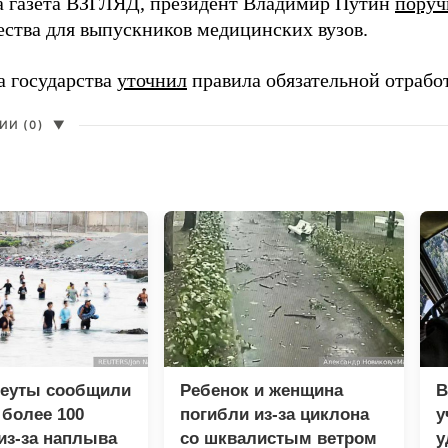
а газета ВЗГЛЯД, президент Владимир Путин
поруч
ества для выпускников медицинских вузов.
а государства
уточнил
правила обязательной отрабо
И (0)
▼
Сеуты сообщили
Ребенок и женщина
В
 более 100
погибли из-за циклона
у
из-за наплыва
со шквалистым ветром
у