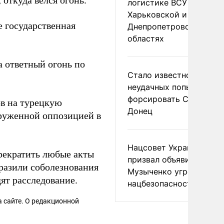
откуда велся огонь.
логистике ВСУ в
Харьковской и
е государственная
Днепропетровской
областях
а ответный огонь по
Стало известно о
неудачных попытках ВС
форсировать Северски
в на турецкую
Донец
оруженной оппозицией в
Нацсовет Украины по Т
рекратить любые акты
призвал объявить
ыразили соболезнования
Музыченко угрозой
ят расследование.
нацбезопасности
 сайте. О редакционной