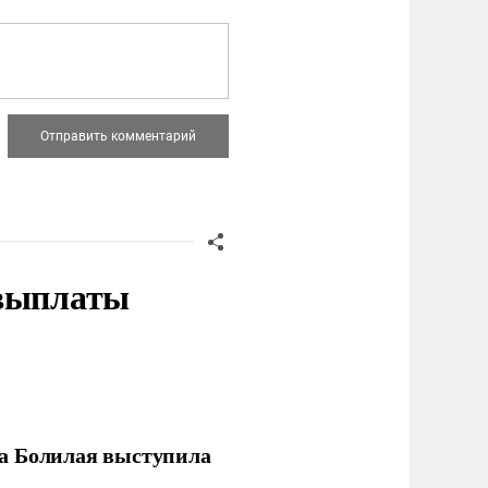
 выплаты
ла Болилая выступила