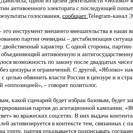
 Данилила, одной из целей деятельности «Яблоко» 
ртии антивоенного электората с последующей попыт
результаты голосования,
сообщает
Telegram-канал 
– это инструмент внешнего вмешательства в наши в
зованию партии очевидны – дестабилизация ситуаци
т двойственный характер. С одной стороны, партию
, объединяющий антивоенную и антигосударственну
юся возможность по закону после двадцатых чисел
 без цензуры и ограничений. С другой, «Яблоко» н
 с целью обвинить власти России в цензуре и в стра
й «оппозицией», – говорит политолог.
вам, какой сценарий будет избран базовым, будет за
стрированная партия до агитационной кампании. «Я
свет» во вражеских соцсетях. В них выдача контент
лей активизируется в контексте тем, связанных с па
на торте, партия отказывается подписывать соглаше