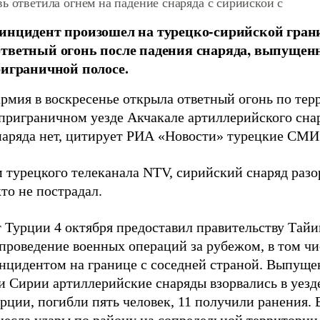
ь ответила огнем на падение снаряда с сирийской с
инцидент произошел на турецко-сирийской гран
тветный огонь после падения снаряда, выпущенн
риграничной полосе.
армия в воскресенье открыла ответный огонь по те
приграничном уезде Акчакале артиллерийского снар
наряда нет, цитирует РИА «Новости» турецкие СМИ
 турецкого телеканала NTV, сирийский снаряд разо
то не пострадал.
 Турции 4 октября предоставил правительству Тай
 проведение военных операций за рубежом, в том ч
 инцидентом на границе с соседней страной. Выпуще
и Сирии артиллерийские снаряды взорвались в уезд
рции, погибли пять человек, 11 получили ранения. 