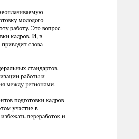
 неоплачиваемую
готовку молодого
ту работу. Это вопрос
ки кадров. И, в
– приводит слова
еральных стандартов.
низации работы и
ия между регионами.
ентов подготовки кадров
этом участие в
избежать переработок и