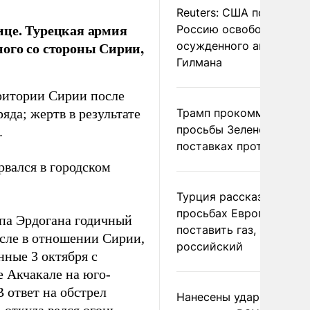
Reuters: США попросил
ице. Турецкая армия
Россию освободить
ого со стороны Сирии,
осужденного американ
Гилмана
рритории Сирии после
яда; жертв в результате
Трамп прокомментиров
просьбы Зеленского о
.
поставках противораке
рвался в городском
Турция рассказала о
просьбах Европы
ипа Эрдогана годичный
поставить газ, но не
исле в отношении Сирии,
российский
нные 3 октября с
е Акчакале на юго-
В ответ на обстрел
Нанесены удары по