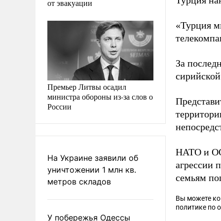
Турция нан
от эвакуации
«Турция м
телекомпа
За послед
сирийской
Премьер Литвы осадил
министра обороны из-за слов о
Представи
России
территори
непосредс
НАТО и ОО
На Украине заявили об
агрессии 
уничтожении 1 млн кв.
семьям пог
метров складов
Вы можете к
политике по 
У побережья Одессы