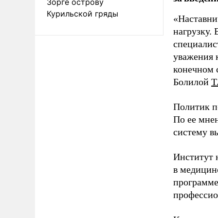
Зорге острову
Курильской гряды
«Наставни
нагрузку. 
специалис
уважения к
конечном с
Болилой
Т
Политик п
По ее мне
систему в
Институт 
в медицине
программе
профессио