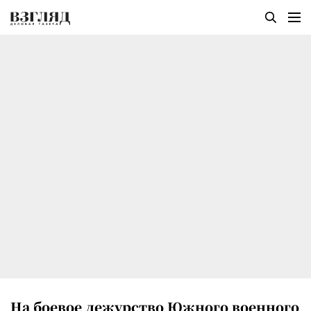
На боевое дежурство Южного военного