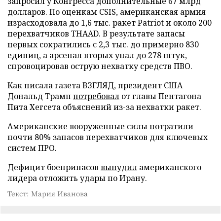
запросил у Конгресса дополнительные 67 млрд
долларов. По оценкам CSIS, американская армия
израсходовала до 1,6 тыс. ракет Patriot и около 200
перехватчиков THAAD. В результате запасы
первых сократились с 2,3 тыс. до примерно 830
единиц, а арсенал вторых упал до 278 штук,
спровоцировав острую нехватку средств ПВО.
Как писала газета ВЗГЛЯД, президент США
Дональд Трамп
потребовал
от главы Пентагона
Пита Хегсета объяснений из-за нехватки ракет.
Американские вооруженные силы
потратили
почти 80% запасов перехватчиков для ключевых
систем ПРО.
Дефицит боеприпасов
вынудил
американского
лидера отложить удары по Ирану.
Текст: Мария Иванова