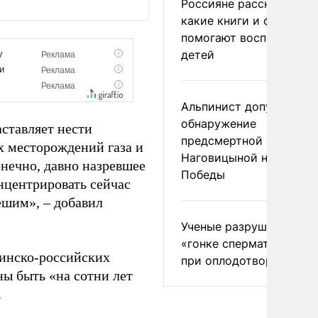
Россияне рассказали,
какие книги и фильмы
помогают воспитывать
детей
Альпинист допустил
обнаружение
аставляет нести
предсмертной записки
х месторождений газа и
Наговицыной на пике
онечно, давно назревшее
Победы
нцентрировать сейчас
ешим», – добавил
Ученые разрушили миф
«гонке сперматозоидов
аинско-российских
при оплодотворении
ны быть «на сотни лет
.