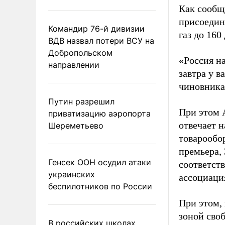
Как сообщ
присоедин
Командир 76-й дивизии
газ до 160
ВДВ назвал потери ВСУ на
Добропольском
«Россия н
направлении
завтра у в
чиновника
Путин разрешил
При этом 
приватизацию аэропорта
отвечает 
Шереметьево
товарообор
премьера,
Генсек ООН осудил атаки
соответст
украинских
ассоциаци
беспилотников по России
При этом,
зоной своб
В российских школах