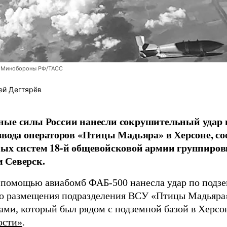
 Минобороны РФ/ТАСС
ей Дегтярёв
ные силы России нанесли сокрушительный удар 
звода операторов «Птицы Мадьяра» в Херсоне, с
ых систем 18-й общевойсковой армии группиров
 Северск.
 помощью авиабомб ФАБ-500 нанесла удар по подз
о размещения подразделения ВСУ «Птицы Мадьяра»
ами, который был рядом с подземной базой в Херсо
ости»
.