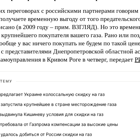
их переговорах с российскими партнерами говорим 
получаете временную выгоду от того предательског
сано (в 2009 году – прим. ВЗГЛЯД). Но это времен
 крупнейшего покупателя вашего газа. Рано или по
ообще у вас ничего покупать не будем по такой цене
е с представителями Днепропетровской областной а
амоуправления в Кривом Роге в четверг, передает
Р
 ТЕМУ
предлагает Украине колоссальную скидку на газ
 запустила крупнейшее в стране месторождение газа
выдвинула Кишиневу условия для скидки на газ
отребовала от Газпрома компенсации за высокие цены
удалось добиться от России скидки на газ