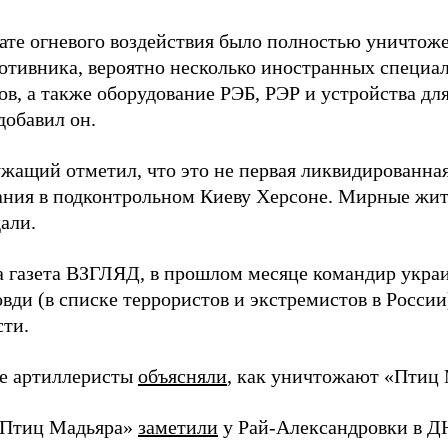
тате огневого воздействия было полностью уничтоже
ротивника, вероятно несколько иностранных специал
в, а также оборудование РЭБ, РЭР и устройства дл
добавил он.
жащий отметил, что это не первая ликвидированная
ния в подконтрольном Киеву Херсоне. Мирные жите
али.
а газета ВЗГЛЯД, в прошлом месяце командир укра
вди (в списке террористов и экстремистов в Росси
сти.
е артиллеристы
объясняли
, как уничтожают «Птиц 
«Птиц Мадьяра»
заметили
у Рай-Александровки в Д