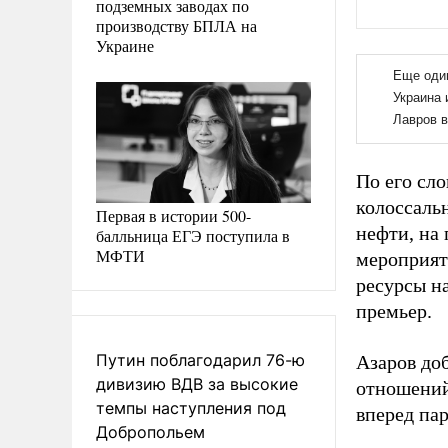
подземных заводах по
производству БПЛА на
Украине
По его сло
колоссаль
Первая в истории 500-
нефти, на 
балльница ЕГЭ поступила в
МФТИ
мероприят
ресурсы на
премьер.
Путин поблагодарил 76-ю
Азаров до
дивизию ВДВ за высокие
отношений
темпы наступления под
вперед пар
Добропольем