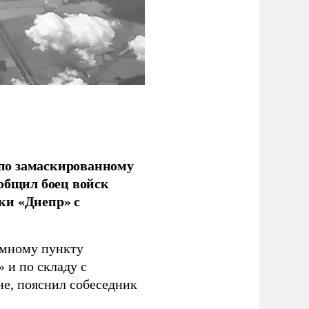
по замаскированному
ообщил боец войск
ки «Днепр» с
емному пункту
 и по складу с
не, пояснил собеседник