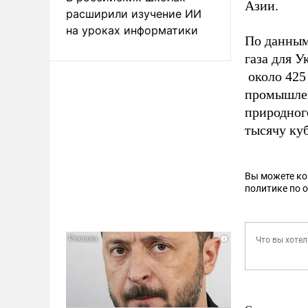
Азии.
расширили изучение ИИ
на уроках информатики
По данным
газа для У
около 425 
промышлен
природного
тысячу ку
Вы можете к
политике по 