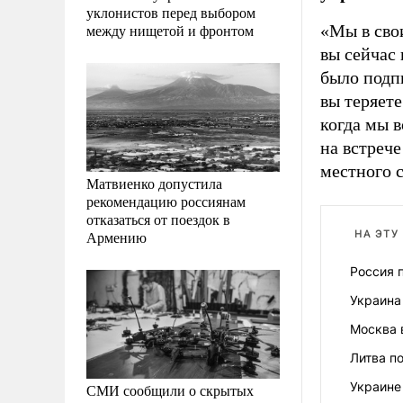
уклонистов перед выбором
между нищетой и фронтом
«Мы в сво
вы сейчас 
было подпи
вы теряете
когда мы в
на встреч
местного с
Матвиенко допустила
рекомендацию россиянам
отказаться от поездок в
Армению
НА ЭТУ
Россия 
Украина
Москва 
Литва п
Украине 
СМИ сообщили о скрытых