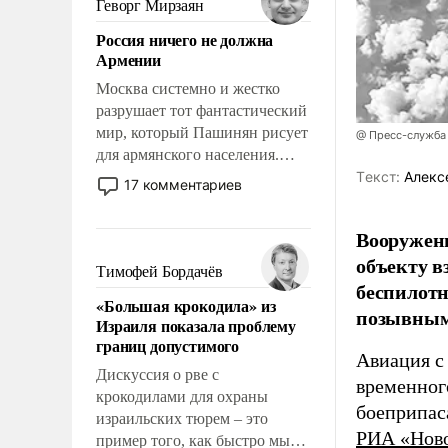
Геворг Мирзаян
означает многолетний период
Россия ничего не должна
уязвимости США, например,
Армении
перед Китаем.
Москва системно и жестко
разрушает тот фантастический
мир, который Пашинян рисует
@ Пресс-служба
для армянского населения.
Мир, где политические
Tекст:
Алекс
17 комментариев
прожекты будут безусловно
оплачиваться за счет
Вооружен
российских
объекту в
налогоплательщиков и где
Тимофей Бордачёв
беспилотн
Еревану за свои поступки не
«Большая крокодила» из
нужно отвечать.
позывным
Израиля показала проблему
границ допустимого
Авиация с
Дискуссия о рве с
временног
крокодилами для охраны
боеприпас
израильских тюрем – это
РИА «Нов
пример того, как быстро мы