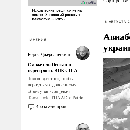
Сортировка:
6 АВГУСТА 2
Авиаб
МНЕНИЯ
украи
Борис Джерелиевский
Сможет ли Пентагон
перестроить ВПК США
Только для того, чтобы
вернуться к довоенному
объему запасов ракет
Tomahawk, THAAD и Patriot
США потребуется более трех
4 комментария
лет. Даже небольшая война с
Ираном опустошила
американские арсеналы.
Сложившаяся ситуация