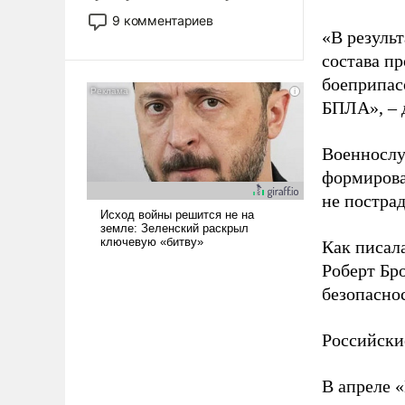
двигаемся по пути
9 комментариев
революционных изменений.
«В резуль
То, что несколько лет назад
состава п
было образом для
боеприпасо
псевдонаучной фантастики,
БПЛА», – 
стало всерьез обсуждаемой
идеей.
Военнослу
формирова
не пострад
Как писал
Роберт Бро
безопасно
Российски
В апреле 