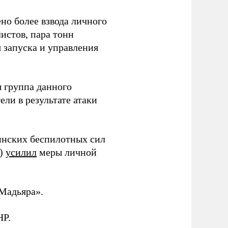
но более взвода личного
истов, пара тонн
я запуска и управления
 группа данного
ли в результате атаки
инских беспилотных сил
и)
усилил
меры личной
Мадьяра».
НР.