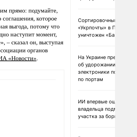
им прямо: подумайте,
о соглашения, которое
Сортировочный пункт
ная выгода, потому что
«Укрпочты» в Павлогра
здно наступит момент,
уничтожен «Бандероль
», – сказал он, выступая
ссоциации органов
На Украине предупреди
ИА «Новости»
.
об удорожании китайс
электроники после уда
по портам
ИИ впервые оштрафова
владельца подмосковн
участка за борщевик