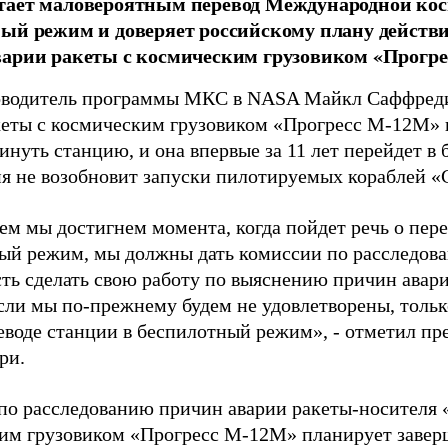
тает маловероятным перевод Международной кос
ый режим и доверяет российскому плану действ
арии ракеты с космическим грузовиком «Прогре
оводитель программы МКС в NASA Майкл Саффредин
кеты с космическим грузовиком «Прогресс М-12М»
инуть станцию, и она впервые за 11 лет перейдет в
ия не возобновит запуски пилотируемых кораблей «
ем мы достигнем момента, когда пойдет речь о пер
ый режим, мы должны дать комиссии по расследов
ть сделать свою работу по выяснению причин авари
Если мы по-прежнему будем не удовлетворены, тольк
реводе станции в беспилотный режим», - отметил п
ри.
по расследованию причин аварии ракеты-носителя 
им грузовиком «Прогресс М-12М» планирует заверш