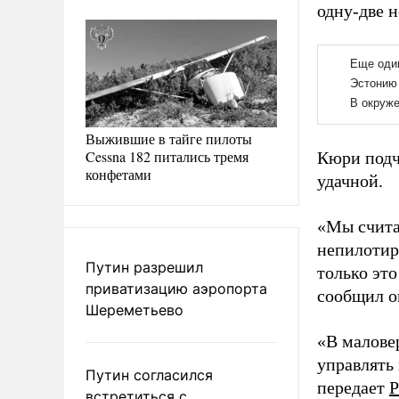
одну-две н
Выжившие в тайге пилоты
Cessna 182 питались тремя
Кюри подч
конфетами
удачной.
«Мы счита
непилотиру
Путин разрешил
только это
приватизацию аэропорта
сообщил о
Шереметьево
«В малове
управлять
Путин согласился
передает
Р
встретиться с