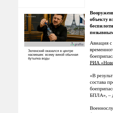
революционных изменений.
То, что несколько лет назад
Вооружен
было образом для
псевдонаучной фантастики,
объекту в
стало всерьез обсуждаемой
беспилотн
идеей.
позывным
Авиация с
временног
боеприпас
РИА «Нов
«В резуль
состава п
боеприпасо
БПЛА», – 
Военнослу