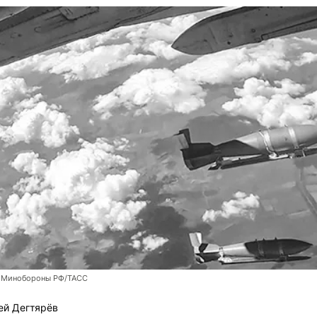
 Минобороны РФ/ТАСС
ей Дегтярёв