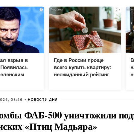
i
i
зал взрыв в
Где в России проще
В
 Появилась
всего купить квартиру:
н
Зеленским
неожиданный рейтинг
н
с
026, 08:26 •
НОВОСТИ ДНЯ
омбы ФАБ-500 уничтожили под
нских «Птиц Мадьяра»