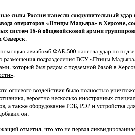
ные силы России нанесли сокрушительный удар 
звода операторов «Птицы Мадьяра» в Херсоне, с
ых систем 18-й общевойсковой армии группиров
 Северск.
 помощью авиабомб ФАБ-500 нанесла удар по подз
о размещения подразделения ВСУ «Птицы Мадьяра»
ами, который был рядом с подземной базой в Херсо
ости»
.
тате огневого воздействия было полностью уничтоже
ротивника, вероятно несколько иностранных специал
в, а также оборудование РЭБ, РЭР и устройства дл
добавил он.
жащий отметил, что это не первая ликвидированная