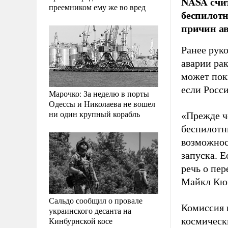
NASA счи
преемником ему же во вред
беспилотн
причин ав
Ранее рук
аварии ра
может пок
если Росс
Марочко: За неделю в порты
Одессы и Николаева не вошел
ни один крупный корабль
«Прежде ч
беспилотн
возможнос
запуска. 
речь о пе
Майкл Кю
Сальдо сообщил о провале
Комиссия 
украинского десанта на
Кинбурнской косе
космическ