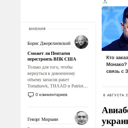
МНЕНИЯ
Борис Джерелиевский
Сможет ли Пентагон
Кто зака
перестроить ВПК США
Монако?
Только для того, чтобы
связь с 
вернуться к довоенному
объему запасов ракет
Tomahawk, THAAD и Patriot
США потребуется более трех
0 комментариев
6 АВГУСТА 2
лет. Даже небольшая война с
Ираном опустошила
Авиаб
американские арсеналы.
украи
Сложившаяся ситуация
Геворг Мирзаян
означает многолетний период