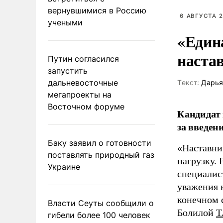
вернувшимися в Россию
6 АВГУСТА 2
учеными
«Един
наста
Путин согласился
запустить
дальневосточные
Tекст:
Дарья
мегапроекты на
Восточном форуме
Кандидат 
за введен
Баку заявил о готовности
«Наставни
поставлять природный газ
нагрузку. 
Украине
специалис
уважения к
конечном с
Власти Сеуты сообщили о
Болилой
Т
гибели более 100 человек