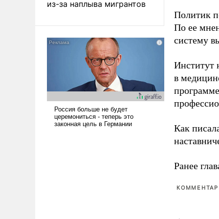
из-за наплыва мигрантов
Политик п
По ее мне
систему в
Институт 
в медицине
программе
профессио
Как писал
наставнич
Ранее глав
КОММЕНТАРИ