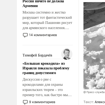
Россия ничего не должна
уязвимости США, например,
Армении
перед Китаем.
Москва системно и жестко
разрушает тот фантастический
мир, который Пашинян рисует
для армянского населения.
Мир, где этому населению все
14 комментариев
должны просто по
определению, где его
политические прожекты будут
беспрекословно оплачиваться
Тимофей Бордачёв
за счет российских
«Большая крокодила» из
налогоплательщиков и где за
Израиля показала проблему
свои поступки не нужно
границ допустимого
отвечать.
Дискуссия о рве с
крокодилами для охраны
израильских тюрем – это
@ Пресс-служба
пример того, как быстро мы
двигаемся по пути
9 комментариев
Tекст:
Алекс