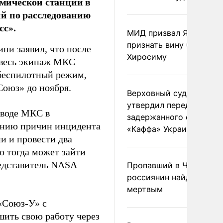
мической станции в
ий по расследованию
сс».
МИД призвал Японию
признать вину США за
и заявил, что после
Хиросиму
 весь экипаж МКС
 беспилотный режим,
Союз» до ноября.
Верховный суд Швеции
утвердил передачу
еводе МКС в
задержанного сухогруз
анию причин инцидента
«Каффа» Украине
и и провести два
о тогда может зайти
редставитель NASA
Пропавший в Черногор
россиянин найден
мертвым
«Союз-У» с
ить свою работу через