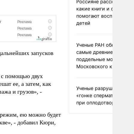
Россияне рассказали,
какие книги и фильмы
помогают воспитывать
детей
Ученые РАН обнаружил
самые древние
дальнейших запусков
поддельные монеты
Московского княжеств
о с помощью двух
ат ее, а затем, как
Ученые разрушили миф
ажа и грузов», -
«гонке сперматозоидов
при оплодотворении
 режим, ею можно будет
ве», - добавил Кюри,