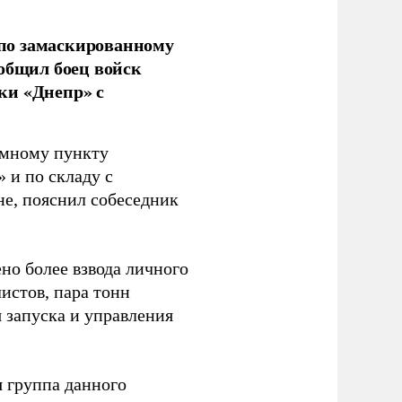
по замаскированному
ообщил боец войск
ки «Днепр» с
емному пункту
 и по складу с
не, пояснил собеседник
но более взвода личного
истов, пара тонн
я запуска и управления
 группа данного