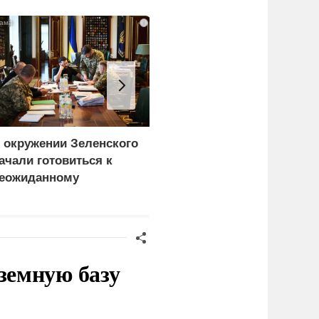
i
 окружении Зеленского
Турция нашла
ачали готовиться к
покупателей на
еожиданному
российские C-400
ценарию
земную базу