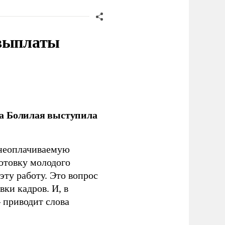
 выплаты
ла Болилая выступила
 неоплачиваемую
готовку молодого
ту работу. Это вопрос
ки кадров. И, в
– приводит слова