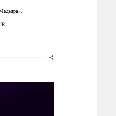
Мадьяра».
НР.