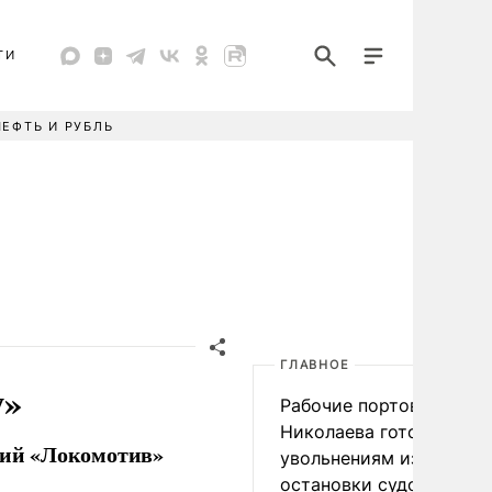
ТИ
НЕФТЬ И РУБЛЬ
ГЛАВНОЕ
у»
Рабочие портов Одессы
Николаева готовятся к
ский «Локомотив»
увольнениям из-за
остановки судоходства