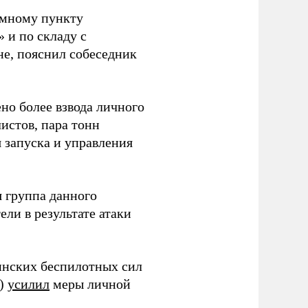
емному пункту
 и по складу с
не, пояснил собеседник
но более взвода личного
истов, пара тонн
я запуска и управления
 группа данного
ли в результате атаки
инских беспилотных сил
и)
усилил
меры личной