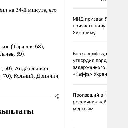
ил на 34-й минуте, его
МИД призвал Японию
признать вину США за
Хиросиму
ков (Тарасов, 68),
ычев, 59).
Верховный суд Швеции
утвердил передачу
задержанного сухогруз
, 60), Анджелкович,
«Каффа» Украине
 70), Кульчий, Дринчич,
Пропавший в Черногор
россиянин найден
 выплаты
мертвым