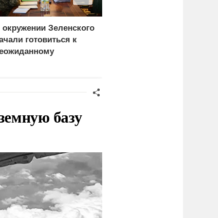
 окружении Зеленского
Турция нашла
ачали готовиться к
покупателей на
еожиданному
российские C-400
ценарию
земную базу