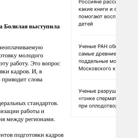
Россияне рассказали,
какие книги и фильмы
помогают воспитывать
детей
ла Болилая выступила
Ученые РАН обнаружил
 неоплачиваемую
самые древние
готовку молодого
поддельные монеты
ту работу. Это вопрос
Московского княжеств
ки кадров. И, в
– приводит слова
Ученые разрушили миф
«гонке сперматозоидов
еральных стандартов.
при оплодотворении
низации работы и
ия между регионами.
ентов подготовки кадров