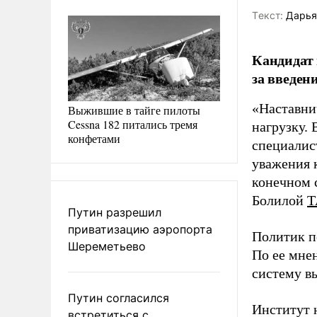
Tекст:
Дарья
Кандидат 
за введен
«Наставни
Выжившие в тайге пилоты
Cessna 182 питались тремя
нагрузку. 
конфетами
специалис
уважения к
конечном с
Болилой
Т
Путин разрешил
приватизацию аэропорта
Политик п
Шереметьево
По ее мне
систему в
Путин согласился
Институт 
встретиться с