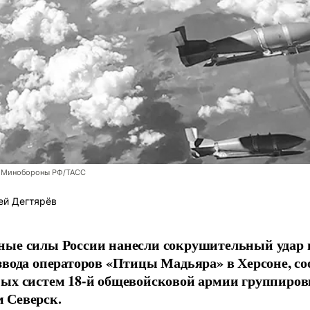
 Минобороны РФ/ТАСС
ей Дегтярёв
ные силы России нанесли сокрушительный удар 
звода операторов «Птицы Мадьяра» в Херсоне, с
ых систем 18-й общевойсковой армии группиров
 Северск.