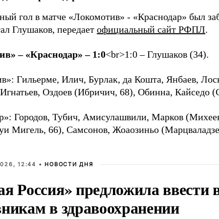
ный гол в матче «Локомотив» - «Краснодар» был заб
тал Глушаков, передает
официальный сайт РФПЛ
.
в» – «Краснодар» – 1:0
<br>
1:0 –
Глушаков (34).
»: Гильерме, Илич, Бурлак, да Кошта, Янбаев, Лось
Игнатьев, Оздоев (Ибричич, 68), Обинна, Кайседо (С
р»: Городов, Тубич, Амисулашвили, Марков (Михеев
уи Мигель, 66), Самсонов, Жоаозиньо (Марцваладзе,
026, 12:44 •
НОВОСТИ ДНЯ
ая Россия» предложила ввести
вникам в здравоохранении