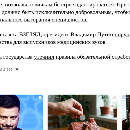
, позволяя новичкам быстрее адаптироваться. При 
 должно быть исключительно добровольным, чтобы 
нального выгорания специалистов.
а газета ВЗГЛЯД, президент Владимир Путин
поруч
ества для выпускников медицинских вузов.
а государства
уточнил
правила обязательной отрабо
И (0)
▼
i
i