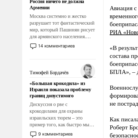
Россия ничего не должна
уязвимости США, например,
Армении
Авиация с
перед Китаем.
временног
Москва системно и жестко
разрушает тот фантастический
боеприпас
мир, который Пашинян рисует
РИА «Нов
для армянского населения.
Мир, где этому населению все
14 комментариев
«В резуль
должны просто по
состава п
определению, где его
боеприпасо
политические прожекты будут
беспрекословно оплачиваться
БПЛА», – 
Тимофей Бордачёв
за счет российских
«Большая крокодила» из
налогоплательщиков и где за
Военнослу
Израиля показала проблему
свои поступки не нужно
границ допустимого
формирова
отвечать.
не пострад
Дискуссия о рве с
крокодилами для охраны
израильских тюрем – это
Как писал
пример того, как быстро мы
Роберт Бро
двигаемся по пути
9 комментариев
безопасно