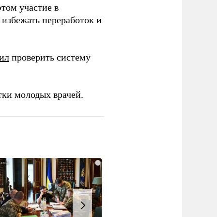
этом участие в
избежать переработок и
ил
проверить систему
тки молодых врачей.
i