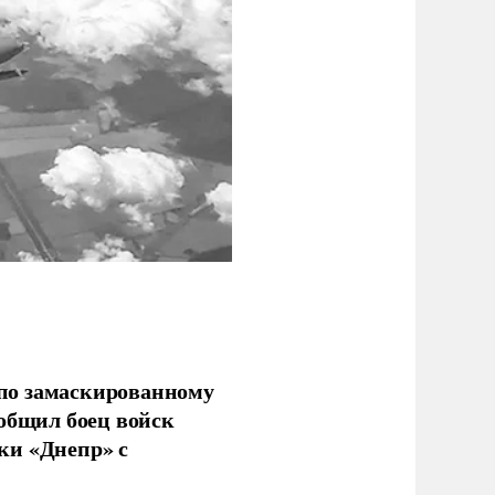
по замаскированному
ообщил боец войск
ки «Днепр» с