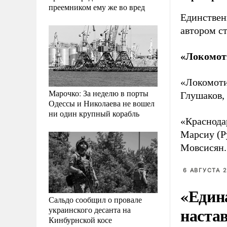
преемником ему же во вред
Единствен
автором с
«Локомоти
«Локомотив
Марочко: За неделю в порты
Глушаков, 
Одессы и Николаева не вошел
ни один крупный корабль
«Краснода
Марсиу (Р
Мовсисян.
6 АВГУСТА 2
«Един
Сальдо сообщил о провале
наста
украинского десанта на
Кинбурнской косе