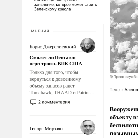
МНЕНИЯ
Борис Джерелиевский
Сможет ли Пентагон
перестроить ВПК США
Только для того, чтобы
@ Пресс-служба
вернуться к довоенному
объему запасов ракет
Tекст:
Алекс
Tomahawk, THAAD и Patriot
США потребуется более трех
2 комментария
лет. Даже небольшая война с
Вооружен
Ираном опустошила
объекту в
американские арсеналы.
беспилотн
Сложившаяся ситуация
Геворг Мирзаян
позывным
означает многолетний период