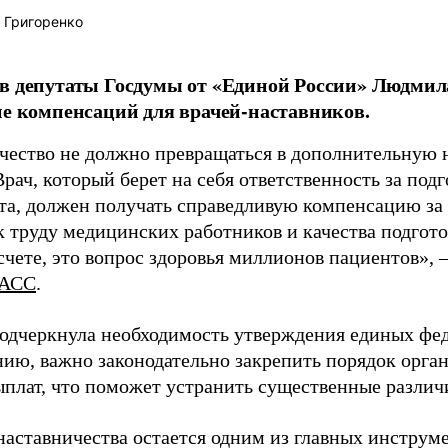
 Григоренко
в депутаты Госдумы от «Единой России» Людми
ие компенсаций для врачей-наставников.
чество не должно превращаться в дополнительную
Врач, который берет на себя ответственность за под
та, должен получать справедливую компенсацию за э
 труду медицинских работников и качества подготов
чете, это вопрос здоровья миллионов пациентов», 
АСС
.
одчеркнула необходимость утверждения единых фед
нию, важно законодательно закрепить порядок орга
ыплат, что поможет устранить существенные различ
наставничества остается одним из главных инструм