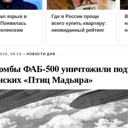
зал взрыв в
Где в России проще
В
 Появилась
всего купить квартиру:
н
Зеленским
неожиданный рейтинг
н
с
026, 08:26 •
НОВОСТИ ДНЯ
омбы ФАБ-500 уничтожили под
нских «Птиц Мадьяра»