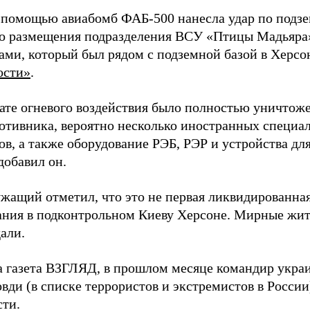
 помощью авиабомб ФАБ-500 нанесла удар по подз
о размещения подразделения ВСУ «Птицы Мадьяра»
ами, который был рядом с подземной базой в Херсо
ости»
.
тате огневого воздействия было полностью уничтоже
ротивника, вероятно несколько иностранных специал
в, а также оборудование РЭБ, РЭР и устройства дл
добавил он.
жащий отметил, что это не первая ликвидированная
ния в подконтрольном Киеву Херсоне. Мирные жите
али.
а газета ВЗГЛЯД, в прошлом месяце командир укра
вди (в списке террористов и экстремистов в Росси
сти.