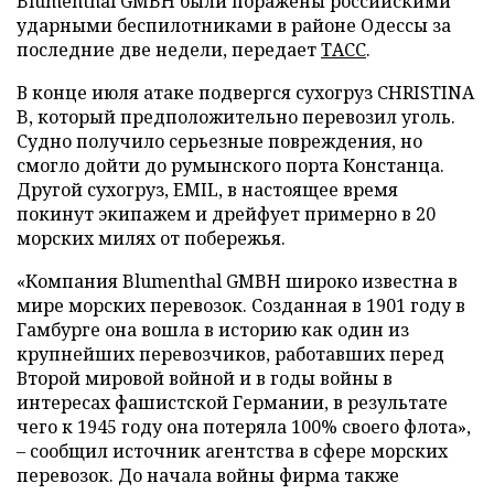
Blumenthal GMBH были поражены российскими
ударными беспилотниками в районе Одессы за
последние две недели, передает
ТАСС
.
В конце июля атаке подвергся сухогруз CHRISTINA
B, который предположительно перевозил уголь.
Судно получило серьезные повреждения, но
смогло дойти до румынского порта Констанца.
Другой сухогруз, EMIL, в настоящее время
покинут экипажем и дрейфует примерно в 20
морских милях от побережья.
«Компания Blumenthal GMBH широко известна в
мире морских перевозок. Созданная в 1901 году в
Гамбурге она вошла в историю как один из
крупнейших перевозчиков, работавших перед
Второй мировой войной и в годы войны в
интересах фашистской Германии, в результате
чего к 1945 году она потеряла 100% своего флота»,
– сообщил источник агентства в сфере морских
перевозок. До начала войны фирма также