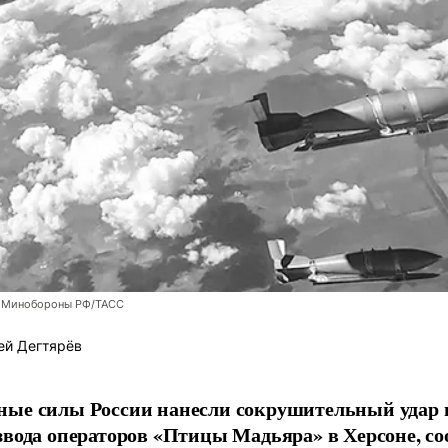
 Минобороны РФ/ТАСС
ей Дегтярёв
ные силы России нанесли сокрушительный удар 
звода операторов «Птицы Мадьяра» в Херсоне, с