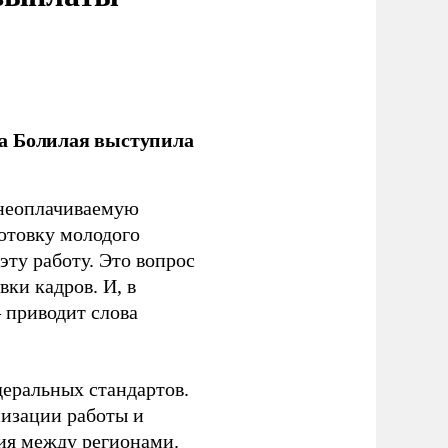
ла Болилая выступила
 неоплачиваемую
готовку молодого
ту работу. Это вопрос
ки кадров. И, в
– приводит слова
еральных стандартов.
низации работы и
ия между регионами.