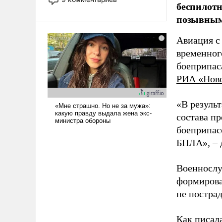
беспилотн
революционных изменений.
позывным
То, что несколько лет назад
было образом для
псевдонаучной фантастики,
Авиация с
стало всерьез обсуждаемой
временног
идеей.
боеприпас
РИА «Нов
«В резуль
состава п
боеприпасо
БПЛА», – 
Военнослу
формирова
не пострад
Как писал