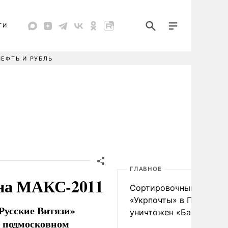
ТИ
НЕФТЬ И РУБЛЬ
ГЛАВНОЕ
 на МАКС-2011
Сортировочный пункт
«Укрпочты» в Павлогра
Русские Витязи»
уничтожен «Бандероль
в подмосковном