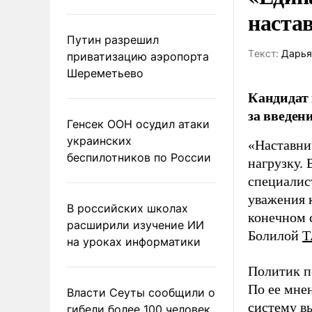
наста
Путин разрешил
Tекст:
Дарья
приватизацию аэропорта
Шереметьево
Кандидат 
за введен
Генсек ООН осудил атаки
украинских
«Наставни
беспилотников по России
нагрузку. 
специалис
уважения к
В российских школах
конечном с
расширили изучение ИИ
Болилой
Т
на уроках информатики
Политик п
По ее мне
Власти Сеуты сообщили о
систему в
гибели более 100 человек