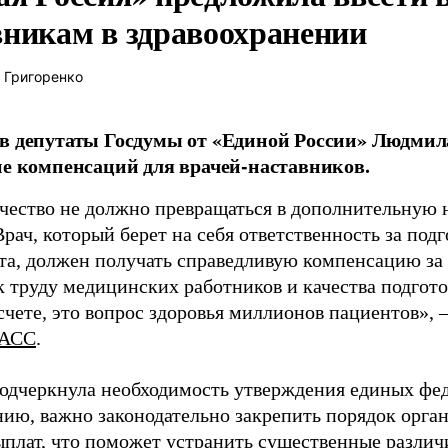
вникам в здравоохранении
 Григоренко
в депутаты Госдумы от «Единой России» Людми
ие компенсаций для врачей-наставников.
чество не должно превращаться в дополнительную
Врач, который берет на себя ответственность за под
та, должен получать справедливую компенсацию за э
 труду медицинских работников и качества подготов
чете, это вопрос здоровья миллионов пациентов», 
АСС
.
одчеркнула необходимость утверждения единых фед
нию, важно законодательно закрепить порядок орга
ыплат, что поможет устранить существенные различ