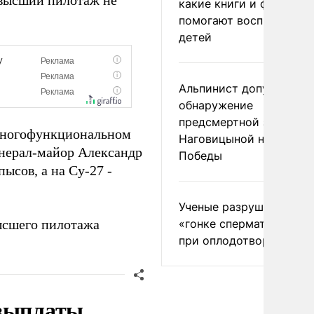
 высший пилотаж не
какие книги и фильмы
помогают воспитывать
детей
Альпинист допустил
обнаружение
предсмертной записки
 многофункциональном
Наговицыной на пике
енерал-майор Александр
Победы
ысов, а на Су-27 -
Ученые разрушили миф
ысшего пилотажа
«гонке сперматозоидов
при оплодотворении
 выплаты