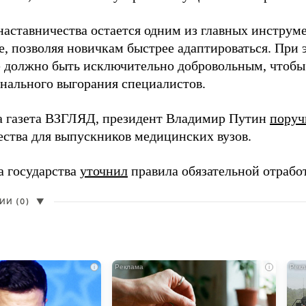
наставничества остается одним из главных инструм
, позволяя новичкам быстрее адаптироваться. При 
 должно быть исключительно добровольным, чтобы 
нального выгорания специалистов.
а газета ВЗГЛЯД, президент Владимир Путин
поруч
ества для выпускников медицинских вузов.
а государства
уточнил
правила обязательной отрабо
И (0)
▼
i
i