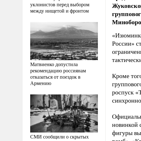
уклонистов перед выбором
Жуковско
между нищетой и фронтом
групповог
Миноборо
«Изюминко
России» с
ограничен
тактически
Матвиенко допустила
рекомендацию россиянам
Кроме тог
отказаться от поездок в
Армению
групповог
роспуск «
синхронно
Официальн
новинкой 
фигуры вы
СМИ сообщили о скрытых