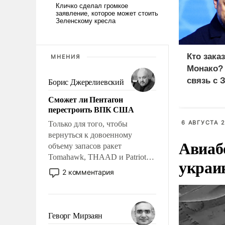
Кто зака
МНЕНИЯ
Монако?
связь с 
Борис Джерелиевский
Сможет ли Пентагон
перестроить ВПК США
6 АВГУСТА 2
Только для того, чтобы
вернуться к довоенному
Авиаб
объему запасов ракет
Tomahawk, THAAD и Patriot
украи
США потребуется более трех
2 комментария
лет. Даже небольшая война с
Ираном опустошила
американские арсеналы.
Сложившаяся ситуация
Геворг Мирзаян
означает многолетний период