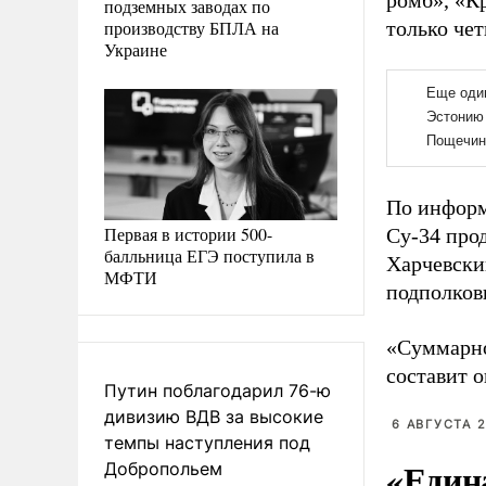
ромб», «К
подземных заводах по
производству БПЛА на
только че
Украине
По информ
Первая в истории 500-
Су-34 про
балльница ЕГЭ поступила в
Харчевски
МФТИ
подполков
«Суммарно
составит о
Путин поблагодарил 76-ю
дивизию ВДВ за высокие
6 АВГУСТА 2
темпы наступления под
«Един
Добропольем