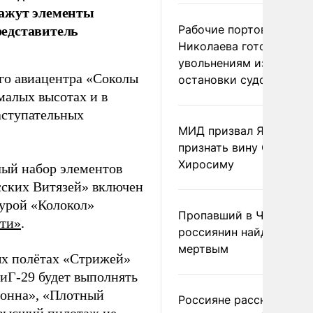
кажут элементы
редставитель
Рабочие портов Одессы
Николаева готовятся к
увольнениям из-за
о авиацентра «Соколы
остановки судоходства
малых высотах и в
аступательных
МИД призвал Японию
признать вину США за
Хиросиму
лый набор элементов
сских Витязей» включен
гурой «Колокол»
Пропавший в Черногор
ти»
.
россиянин найден
мертвым
ых полётах «Стрижей»
иГ-29 будет выполнять
лонна», «Плотный
Россияне рассказали,