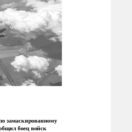
по замаскированному
ообщил боец войск