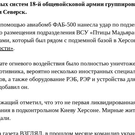
ых систем 18-й общевойсковой армии группиров
 Северск.
 помощью авиабомб ФАБ-500 нанесла удар по подз
о размещения подразделения ВСУ «Птицы Мадьяра»
ами, который был рядом с подземной базой в Херсо
ости»
.
тате огневого воздействия было полностью уничтоже
ротивника, вероятно несколько иностранных специал
в, а также оборудование РЭБ, РЭР и устройства дл
добавил он.
жащий отметил, что это не первая ликвидированная
ния в подконтрольном Киеву Херсоне. Мирные жите
али.
а газета ВЗГЛЯД, в прошлом месяце командир укра