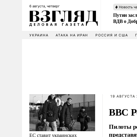
6 августа, четверг
Новость ч
Путин зас
ВДВ о Доб
УКРАИНА
АТАКА НА ИРАН
РОССИЯ И США
19 АВГУСТА 
ВВС Р
Пилоты ро
представя
ЕС ставит украинских