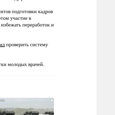
ентов подготовки кадров
этом участие в
избежать переработок и
ил
проверить систему
тки молодых врачей.
i