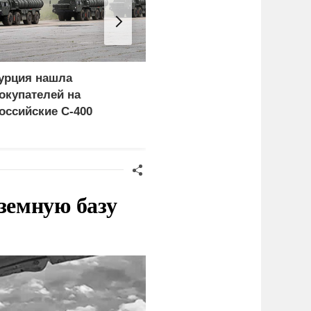
урция нашла
Россия больше не буде
окупателей на
церемониться - теперь
оссийские C-400
это законная цель в
Германии
земную базу