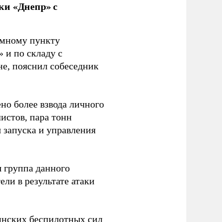
ки «Днепр» с
емному пункту
 и по складу с
не, пояснил собеседник
но более взвода личного
истов, пара тонн
я запуска и управления
 группа данного
ли в результате атаки
инских беспилотных сил