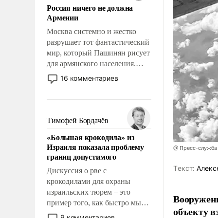
Россия ничего не должна
уязвимости США, например,
Армении
перед Китаем.
Москва системно и жестко
разрушает тот фантастический
мир, который Пашинян рисует
для армянского населения.
Мир, где политические
16 комментариев
прожекты будут безусловно
оплачиваться за счет
российских
налогоплательщиков и где
Тимофей Бордачёв
Еревану за свои поступки не
«Большая крокодила» из
нужно отвечать.
Израиля показала проблему
@ Пресс-служба
границ допустимого
Tекст:
Алекс
Дискуссия о рве с
крокодилами для охраны
израильских тюрем – это
Вооружен
пример того, как быстро мы
объекту в
двигаемся по пути
9 комментариев