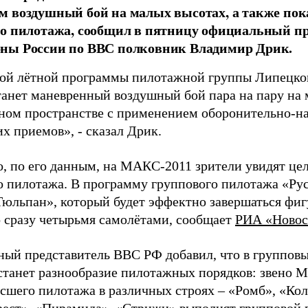
м воздушный бой на малых высотах, а также по
о пилотажа, сообщил в пятницу официальный п
ны России по ВВС полковник Владимир Дрик.
й лётной программы пилотажной группы Липецког
танет маневренный воздушный бой пара на пару на 
ном пространстве с применением оборонительно-н
х приемов», - сказал Дрик.
о, по его данным, на МАКС-2011 зрители увидят це
о пилотажа. В программу группового пилотажа «Ру
Тюльпан», который будет эффектно завершаться фи
 сразу четырьмя самолётами, сообщает
РИА «Новос
ый представитель ВВС РФ добавил, что в группов
станет разнообразие пилотажных порядков: звено М
сшего пилотажа в различных строях – «Ромб», «Ко