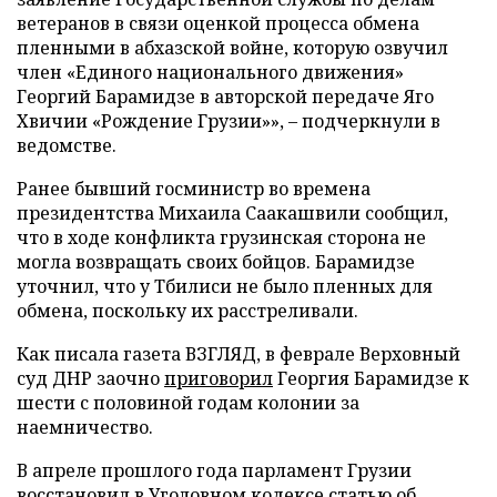
ветеранов в связи оценкой процесса обмена
пленными в абхазской войне, которую озвучил
член «Единого национального движения»
Георгий Барамидзе в авторской передаче Яго
Хвичии «Рождение Грузии»», – подчеркнули в
ведомстве.
Ранее бывший госминистр во времена
президентства Михаила Саакашвили сообщил,
что в ходе конфликта грузинская сторона не
могла возвращать своих бойцов. Барамидзе
уточнил, что у Тбилиси не было пленных для
обмена, поскольку их расстреливали.
Как писала газета ВЗГЛЯД, в феврале Верховный
суд ДНР заочно
приговорил
Георгия Барамидзе к
шести с половиной годам колонии за
наемничество.
В апреле прошлого года парламент Грузии
восстановил
в Уголовном кодексе статью об