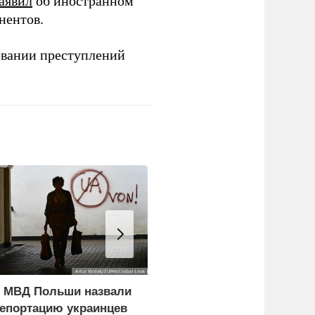
аявил
об иностранном
нентов.
овании преступлений
 МВД Польши назвали
Лукашенко призвал
епортацию украинцев
белорусов скупать дом