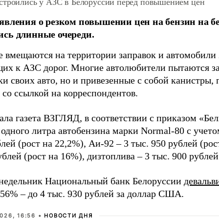
строились у АЗС в Белоруссии перед повышением цен
явления о резком повышении цен на бензин на б
сь длинные очереди.
е вмещаются на территории заправок и автомобили 
их к АЗС дорог. Многие автолюбители пытаются за
и своих авто, но и привезенные с собой канистры,
со ссылкой на корреспондентов.
ала газета ВЗГЛЯД, в соответствии с приказом «Бе
 одного литра автобензина марки Normal-80 с уче
лей (рост на 22,2%), Аи-92 – 3 тыс. 950 рублей (рос
ублей (рост на 16%), дизтоплива – 3 тыс. 900 рублей
онедельник Национальный банк Белоруссии
девальв
56% – до 4 тыс. 930 рублей за доллар США.
026, 16:56 •
НОВОСТИ ДНЯ