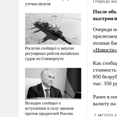
Очереди вы
утечки мозгов
После объ
выстроили
Очереди н
прилегающ
полные бак
Росатом сообщил о запуске
«Новости»
регулярных рейсов китайских
судов по Севморпути
Как сообщ
стоимость
850 белруб
тыс. 350 р
Ранее в п
Володин сообщил о
валюту на 
вступлении в силу законов
против предателей России
7 АВГУСТА 2