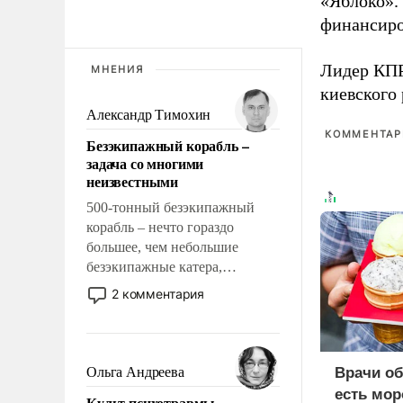
«Яблоко».
финансиро
Лидер КП
МНЕНИЯ
киевского
Александр Тимохин
КОММЕНТАРИ
Безэкипажный корабль –
задача со многими
неизвестными
500-тонный безэкипажный
корабль – нечто гораздо
большее, чем небольшие
безэкипажные катера,
применение которых уже
2 комментария
стало обыденностью. Задача по
созданию такого корабля очень
сложна и амбициозна. Однако
и ее реализация радикально
Ольга Андреева
Врачи об
поднимет наши боевые
есть мор
Культ психотравмы