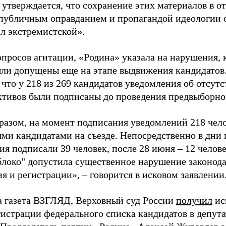
 утверждается, что сохранение этих материалов в о
«публичным оправданием и пропагандой идеологии 
ал экстремистской».
просов агитации, «Родина» указала на нарушения, 
ыли допущены еще на этапе выдвижения кандидатов. 
 что у 218 из 269 кандидатов уведомления об отсу
активов были подписаны до проведения предвыборног
разом, на момент подписания уведомлений 218 чело
ми кандидатами на съезде. Непосредственно в дни 
я подписали 39 человек, после 28 июня – 12 челов
блоко" допустила существенное нарушение законода
 и регистрации», – говорится в исковом заявлении
а газета ВЗГЛЯД, Верховный суд России
получил
ис
гистрации федерального списка кандидатов в депут