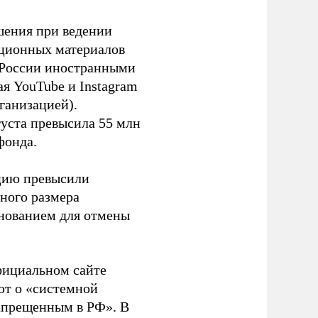
шения при ведении
ационных материалов
в России иностранными
я YouTube и Instagram
ганизацией).
густа превысила 55 млн
фонда.
ацию превысили
ного размера
основанием для отмены
фициальном сайте
ют о «системной
апрещенным в РФ». В