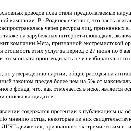
основных доводов иска стали предполагаемые нару
ной кампании. В «Родине» считают, что часть агит
распространялась через ресурсы лиц, признанных 
 а также на зарубежных интернет-площадках, включа
жит компании Meta, признанной экстремистской ор
 стоимость этих услуг за период с 27 июня по 6 ав
и этом оплата производилась не из избирательного 
о, по утверждению партии, общие расходы на агит
нный законом предел более чем на 5% от максималь
ного фонда, что, как отмечается в иске, является 
ии списка кандидатов.
аявлении содержатся претензии к публикациям на о
 По мнению истца, некоторые из них свидетельству
 ЛГБТ-движения, признанного экстремистским и з