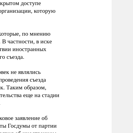
ткрытом доступе
организации, которую
которые, по мнению
В частности, в иске
тствии иностранных
о съезда.
век не являлись
проведения съезда
ек. Таким образом,
тельства еще на стадии
.
ковое заявление об
аты Госдумы от партии