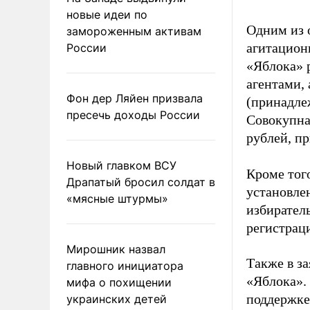
новые идеи по
Одним из 
замороженным активам
агитацион
России
«Яблока» 
агентами,
Фон дер Ляйен призвала
(принадле
пресечь доходы России
Совокупная
рублей, пр
Новый главком ВСУ
Кроме тог
Драпатый бросил солдат в
установле
«мясные штурмы»
избиратель
регистрац
Мирошник назвал
Также в з
главного инициатора
«Яблока».
мифа о похищении
поддержке
украинских детей