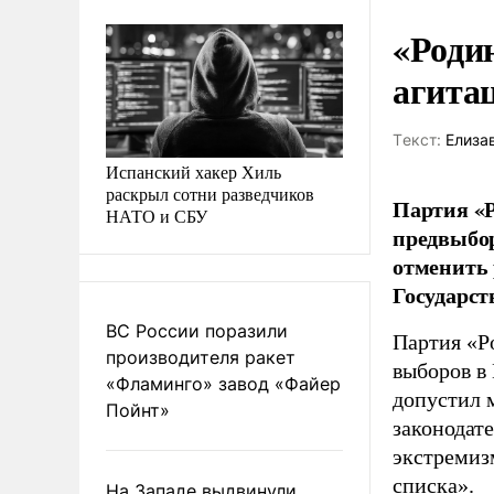
«Роди
агита
Tекст:
Елиза
Испанский хакер Хиль
раскрыл сотни разведчиков
Партия «Р
НАТО и СБУ
предвыбор
отменить 
Государст
ВС России поразили
Партия «Р
производителя ракет
выборов в
«Фламинго» завод «Файер
допустил 
Пойнт»
законодат
экстремиз
списка».
На Западе выдвинули