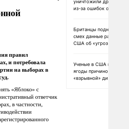
уничтожили друг друга
из-за ошибок оператор
онной
Британцы подняли на
смех данные разведки
США об «угрозе России
ния правил
ах, и потребовала
Ученые в США назвали 
ртии на выборах в
ягоды причиной
уд.
«взрывной» диареи
нять «Яблоко» с
инистративный ответчик
ах, в частности,
тиводействии
зарегистрированного