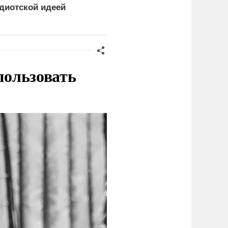
диотской идеей
в деревнях раньше
россиян
пользовать