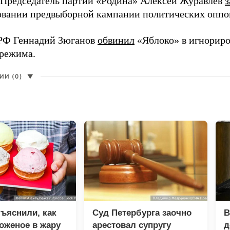
 Председатель партии «Родина» Алексей Журавлев
з
вании предвыборной кампании политических оппо
РФ Геннадий Зюганов
обвинил
«Яблоко» в игнорир
 режима.
И (0)
▼
ъяснили, как
Суд Петербурга заочно
В
оженое в жару
арестовал супругу
д