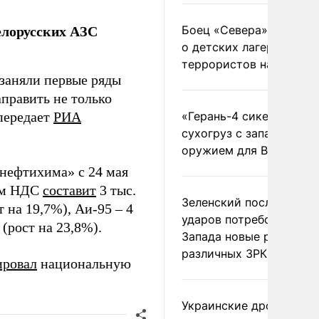
елорусских АЗС
Боец «Севера» рассказ
о детских лагерях
террористов на Украин
заняли первые ряды
править не только
 передает
РИА
«Герань-4 сикер» пора
сухогруз с западным
оружием для ВСУ
лнефтихима» с 24 мая
том НДС
составит
3 тыс.
Зеленский после ночны
т на 19,7%), Аи-95 – 4
ударов потребовал у
 (рост на 23,8%).
Запада новые ракеты д
различных ЗРК
ировал
национальную
Украинские дроны