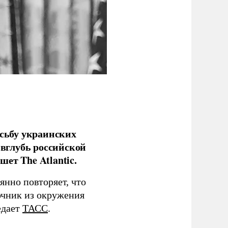
сьбу украинских
 вглубь российской
ет The Atlantic.
нно повторяет, что
чник из окружения
едает
ТАСС
.