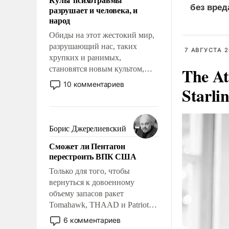
возможности.
без вред
разрушает и человека, и
народ
Обиды на этот жестокий мир,
разрушающий нас, таких
7 АВГУСТА 2
хрупких и ранимых,
The At
становятся новым культом,
постепенно вытесняя и
10 комментариев
Starli
отменяя традиционное
требование к человеку – быть
мужественным и твердым под
ударами судьбы, брать на себя
Борис Джерелиевский
ответственность, помогать
Сможет ли Пентагон
слабым, идти вперед и
перестроить ВПК США
адаптироваться.
Только для того, чтобы
вернуться к довоенному
объему запасов ракет
Tomahawk, THAAD и Patriot
США потребуется более трех
6 комментариев
лет. Даже небольшая война с