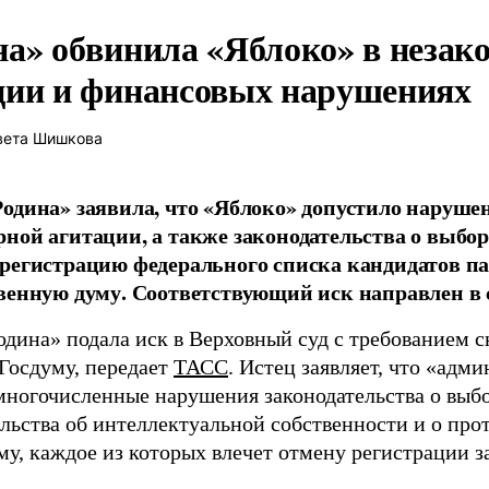
на» обвинила «Яблоко» в незак
ции и финансовых нарушениях
вета Шишкова
одина» заявила, что «Яблоко» допустило наруше
ной агитации, а также законодательства о выбор
регистрацию федерального списка кандидатов па
венную думу. Соответствующий иск направлен в с
одина» подала иск в Верховный суд с требованием с
 Госдуму, передает
ТАСС
. Истец заявляет, что «адм
многочисленные нарушения законодательства о выбор
ельства об интеллектуальной собственности и о про
му, каждое из которых влечет отмену регистрации 