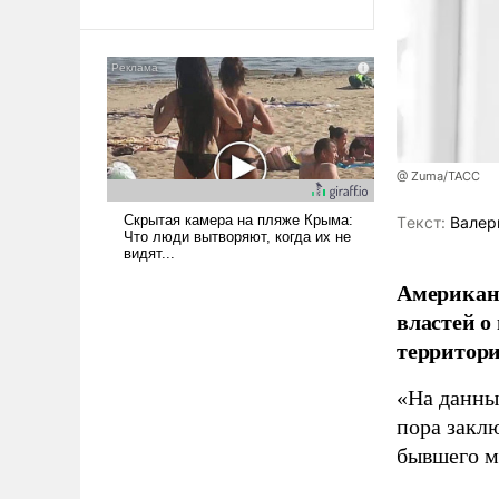
Ираном опустошила
американские арсеналы.
Сложившаяся ситуация
означает многолетний период
уязвимости США, например,
перед Китаем.
@ Zuma/ТАСС
Tекст:
Валер
Американ
властей о
территори
«На данны
пора закл
бывшего м