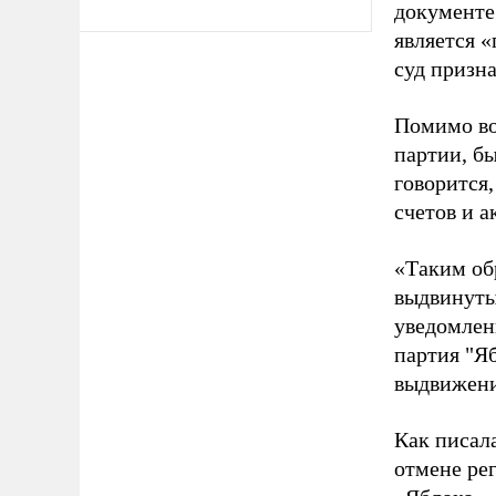
документе
является 
суд призн
Помимо во
партии, б
говорится,
счетов и 
«Таким об
выдвинуты
уведомлени
партия "Я
выдвижения
Как писал
отмене ре