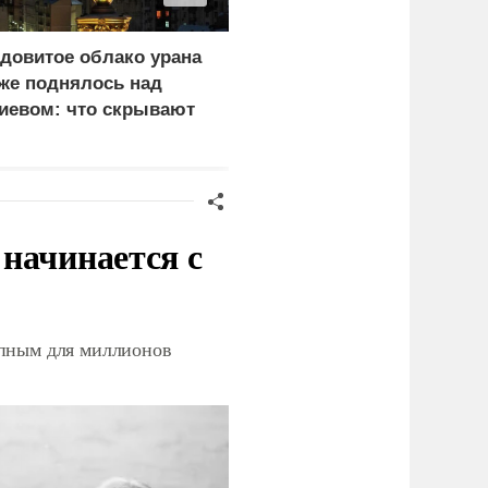
довитое облако урана
«Генерал-провал»: кака
же поднялось над
правда выяснилась про
иевом: что скрывают
Драпатого
ласти
начинается с
упным для миллионов