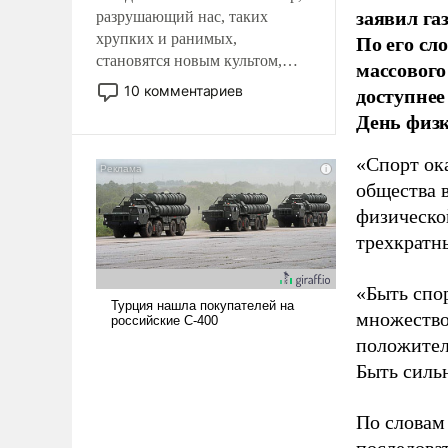
заявил г
разрушающий нас, таких
По его сл
хрупких и ранимых,
становятся новым культом,
массового
постепенно вытесняя и
доступнее
10 комментариев
отменяя традиционное
День физ
требование к человеку – быть
мужественным и твердым под
«Спорт ока
ударами судьбы, брать на себя
общества 
ответственность, помогать
физическо
слабым, идти вперед и
адаптироваться.
трехкратн
«Быть спо
множество
положител
Быть силь
По словам
последоват