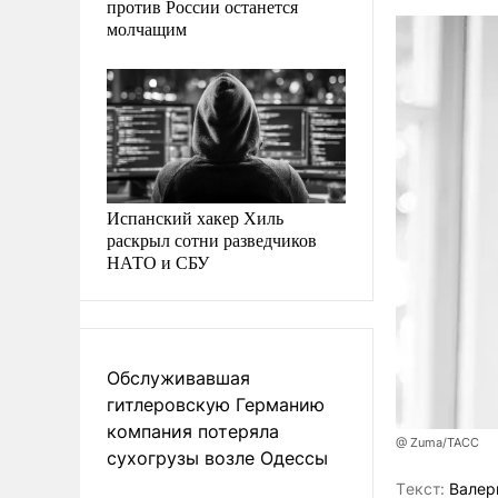
против России останется
молчащим
Испанский хакер Хиль
раскрыл сотни разведчиков
НАТО и СБУ
Обслуживавшая
гитлеровскую Германию
компания потеряла
@ Zuma/ТАСС
сухогрузы возле Одессы
Tекст:
Валер