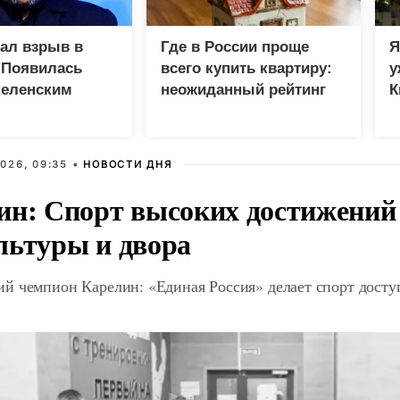
зал взрыв в
Где в России проще
Я
 Появилась
всего купить квартиру:
у
Зеленским
неожиданный рейтинг
К
в
026, 09:35 •
НОВОСТИ ДНЯ
ин: Спорт высоких достижений 
льтуры и двора
й чемпион Карелин: «Единая Россия» делает спорт дост