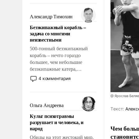
восстановления и без оного. И
чем она отличается от просто
образованных людей. Иногда
Александр Тимохин
казалось, что эти вопросы
Безэкипажный корабль –
решены раз и навсегда, но –
задача со многими
нет, не решены.
неизвестными
500-тонный безэкипажный
корабль – нечто гораздо
большее, чем небольшие
безэкипажные катера,
применение которых уже
4 комментария
стало обыденностью. Задача по
созданию такого корабля очень
сложна и амбициозна. Однако
@ Ярослав Беля
и ее реализация радикально
Ольга Андреева
Tекст:
Алекс
поднимет наши боевые
Культ психотравмы
возможности.
разрушает и человека, и
Чем больш
народ
становитс
Обиды на этот жестокий мир,