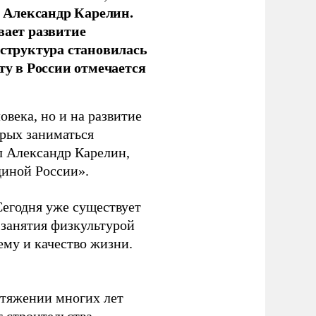
 Александр Карелин.
вает развитие
аструктура становилась
ту в России отмечается
овека, но и на развитие
орых заниматься
л Александр Карелин,
диной России».
Сегодня уже существует
 занятия физкультурой
ему и качество жизни.
отяжении многих лет
т строительства