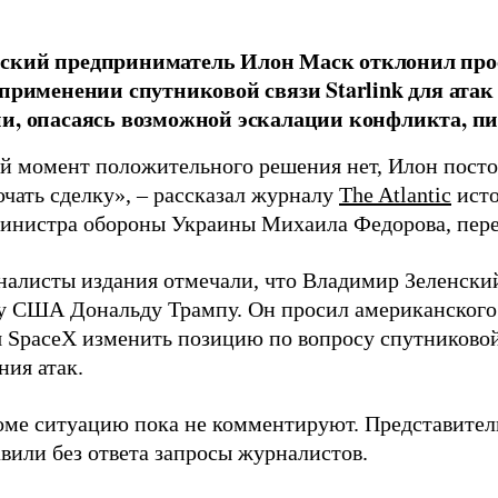
ский предприниматель Илон Маск отклонил про
 применении спутниковой связи Starlink для атак
и, опасаясь возможной эскалации конфликта, пиш
й момент положительного решения нет, Илон постоя
ючать сделку», – рассказал журналу
The Atlantic
исто
инистра обороны Украины Михаила Федорова, пер
налисты издания отмечали, что Владимир Зеленски
у США Дональду Трампу. Он просил американского
я SpaceX изменить позицию по вопросу спутниковой
ния атак.
оме ситуацию пока не комментируют. Представите
вили без ответа запросы журналистов.