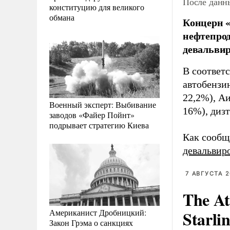
После данны
конституцию для великого
обмана
Концерн «
нефтепрод
девальвир
В соответ
автобензин
22,2%), Аи
Военный эксперт: Выбивание
16%), диз
заводов «Файер Пойнт»
подрывает стратегию Киева
Как сообщ
девальвир
7 АВГУСТА 2
The At
Американист Дробницкий:
Starli
Закон Грэма о санкциях