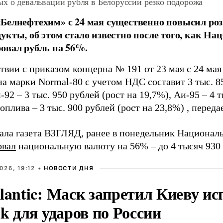
х о девальвации рубля в Белоруссии резко подорожа
Белнефтехим» с 24 мая существенно повысил ро
укты, об этом стало известно после того, как На
овал рубль на 56%.
ствии с приказом концерна № 191 от 23 мая
с 24 мая
а марки Normal-80 с учетом НДС составит 3 тыс. 8
-92 – 3 тыс. 950 рублей (рост на 19,7%), Аи-95
–
4 т
топлива
–
3 тыс. 900 рублей (рост на 23,8%)
, переда
ала газета ВЗГЛЯД, ранее в понедельник Национал
овал
национальную валюту на 56%
–
до 4 тысяч 930
026, 19:12 •
НОВОСТИ ДНЯ
lantic: Маск запретил Киеву ис
nk для ударов по России