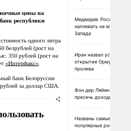
зничные цены на
цбанк республики
Медведев: России
наплевать на мнение
Запада
 стоимость одного литра
50 белрублей (рост на
Иран назвал условие
ыс. 350 рублей (рост на
открытия Ормузского
ет
«Интерфакс»
.
пролива
ьный банк Белоруссии
 рублей за доллар США.
Фон дер Ляйен призвал
пресечь доходы России
пользовать
Названы самые
популярные российски