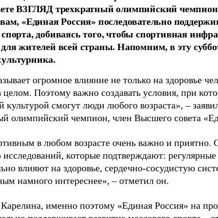
азете ВЗГЛЯД трехкратный олимпийский чемпион
овам, «Единая Россия» последовательно поддержи
 спорта, добиваясь того, чтобы спортивная инфр
 для жителей всей страны. Напомним, в эту суббо
культурника.
зывает огромное влияние не только на здоровье чел
в целом. Поэтому важно создавать условия, при кот
й культурой смогут люди любого возраста», – заяви
ый олимпийский чемпион, член Высшего совета «Е
ртивным в любом возрасте очень важно и приятно. 
 исследований, которые подтверждают: регулярные
ьно влияют на здоровье, сердечно-сосудистую сист
ным намного интереснее», – отметил он.
 Карелина, именно поэтому «Единая Россия» на пр
ельно поддерживает развитие массового спорта – о