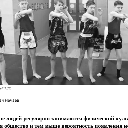
ев/ТАСС
ей Нечаев
е людей регулярно занимаются физической культ
я общество и тем выше вероятность появления 