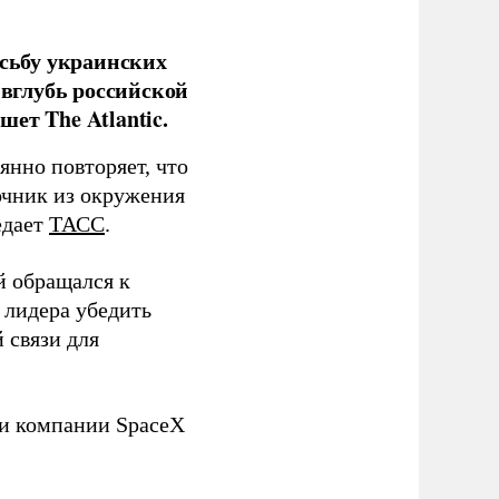
сьбу украинских
 вглубь российской
ет The Atlantic.
нно повторяет, что
чник из окружения
едает
ТАСС
.
й обращался к
 лидера убедить
 связи для
ли компании SpaceX