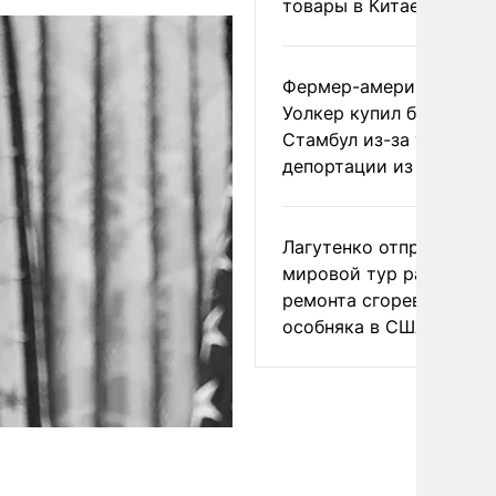
товары в Китае
Фермер-американец
Уолкер купил билет в
Стамбул из-за угрозы
депортации из России
Лагутенко отправился в
мировой тур ради
ремонта сгоревшего
особняка в США