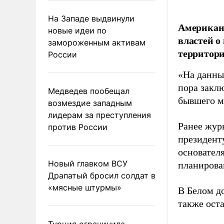
На Западе выдвинули
Американ
новые идеи по
властей о
замороженным активам
территори
России
«На данны
пора закл
Медведев пообещал
бывшего м
возмездие западным
лидерам за преступления
Ранее жур
против России
президент
основател
Новый главком ВСУ
планирова
Драпатый бросил солдат в
«мясные штурмы»
В Белом д
также оста
Турция ограничила