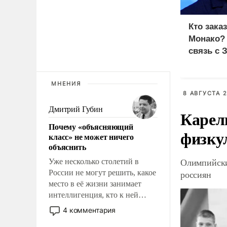
Кто зака
Монако?
связь с 
МНЕНИЯ
8 АВГУСТА 2
Дмитрий Губин
Карел
Почему «объясняющий
физку
класс» не может ничего
объяснить
Олимпийски
Уже несколько столетий в
России не могут решить, какое
россиян
место в её жизни занимает
интеллигенция, кто к ней
принадлежит, а кого из неё
4 комментария
исключили с правом