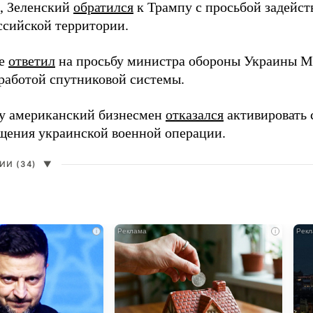
, Зеленский
обратился
к Трампу с просьбой задейств
ссийской территории.
ее
ответил
на просьбу министра обороны Украины М
работой спутниковой системы.
ду американский бизнесмен
отказался
активировать 
щения украинской военной операции.
И (34)
▼
i
i