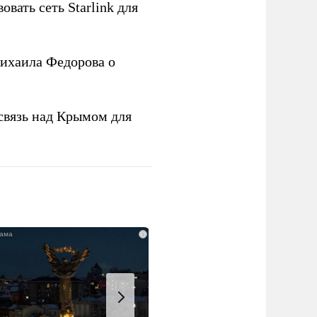
овать сеть Starlink для
ихаила Федорова о
связь над Крымом для
i