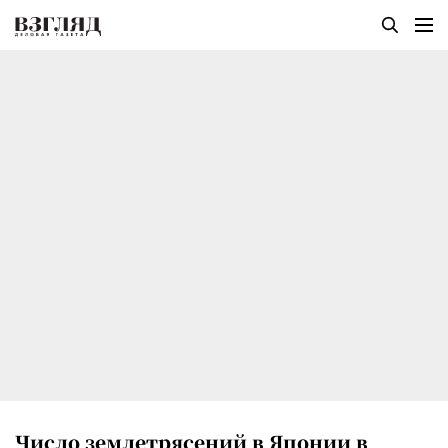
Число землетрясений в Японии в