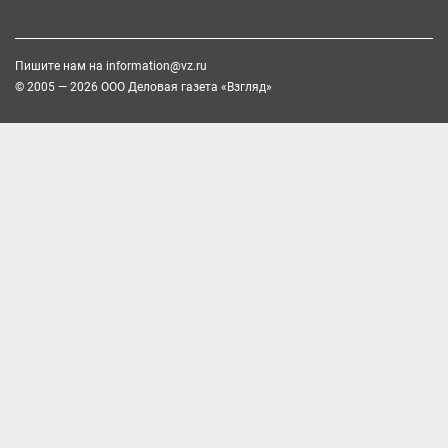
Пишите нам на
information@vz.ru
© 2005 — 2026 ООО Деловая газета «Взгляд»