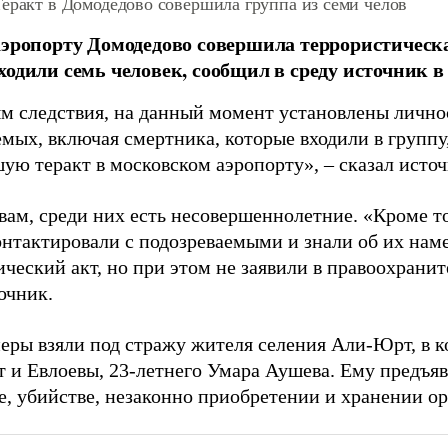
еракт в Домодедово совершила группа из семи челов
аэропорту Домодедово совершила террористическа
ходили семь человек, сообщил в среду источник в
м следствия, на данный момент установлены лично
емых, включая смертника, которые входили в группу
ую теракт в московском аэропорту»,
–
сказал исто
вам, среди них есть несовершеннолетние. «Кроме то
онтактировали с подозреваемыми и знали об их нам
ический акт, но при этом не заявили в правоохрани
очник.
ры взяли под стражу жителя селения Али-Юрт, в к
 и Евлоевы, 23-летнего Умара Аушева. Ему предъяв
е, убийстве, незаконно приобретении и хранении ор