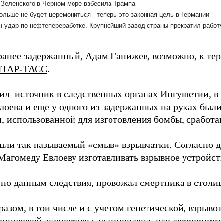
ранее задержанный, Адам Ганижев, возможно, к тер
ИТАР-ТАСС
.
щил
источник в следственных органах Ингушетии, в 
лоева и еще у одного из задержанных на руках был
, использованной для изготовления бомбы, сработа
шли так называемый «смыв» взрывчатки. Согласно 
Магомеду Евлоеву изготавливать взрывное устройств
 по данным следствия, провожал смертника в столиц
азом, в тои числе и с учетом генетической, взрыво
опической экспертизы, установлено, что террорист