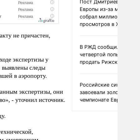
Пост Дмитриева о гибе
Европы из-за мигранто
собрал миллион
просмотров в X
акту не причастен,
В РЖД сообщили о
четвертой попытке
ходе экспертизы у
продать Рижский вокза
и выявлены следы
вшей в аэропорту.
Российские синхронис
данным экспертизы, они
завоевали золото на
о», - уточнил источник.
чемпионате Европы
у.
технической,
ом-смертником,