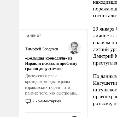
находивши
поражающи
госпитали
29 января
личность 
МНЕНИЯ
снаряженн
летний ур
Тимофей Бордачёв
Дмитрий 
«Большая крокодила» из
преступле
Израиля показала проблему
границ допустимого
По данным
Дискуссия о рве с
крокодилами для охраны
Ингушети
израильских тюрем – это
ингушског
пример того, как быстро мы
правоохра
двигаемся по пути
7 комментариев
розыске, н
революционных изменений.
То, что несколько лет назад
было образом для