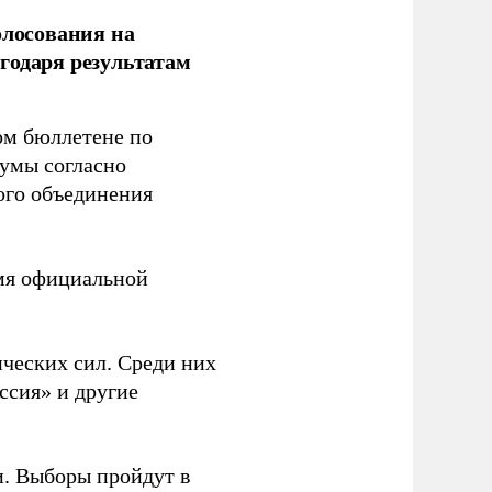
олосования на
годаря результатам
ом бюллетене по
думы согласно
ого объединения
емя официальной
ческих сил. Среди них
ссия» и другие
и. Выборы пройдут в