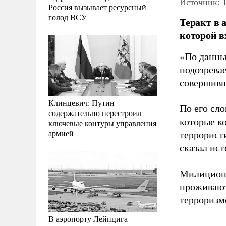
Источник: Т
Россия вызывает ресурсный
голод ВСУ
Теракт в 
которой в
«По данны
подозрева
совершивш
Клинцевич: Путин
По его сло
содержательно перестроил
которые к
ключевые контуры управления
армией
террорист
сказал ист
Милиционе
проживают
терроризм
В аэропорту Лейпцига