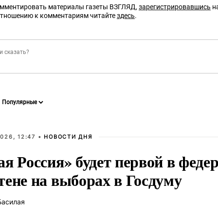
омментировать материалы газеты ВЗГЛЯД,
зарегистрировавшись
на
отношению к комментариям читайте
здесь
.
026, 12:47 •
НОВОСТИ ДНЯ
ая Россия» будет первой в феде
тене на выборах в Госдуму
Басилая