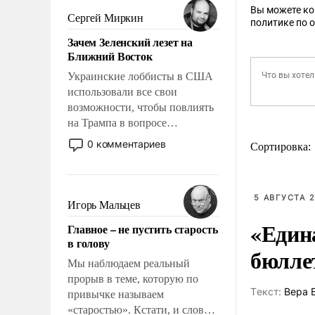
Вы можете к
псевдонаучной фантастики,
Сергей Миркин
политике по 
стало всерьез обсуждаемой
Зачем Зеленский лезет на
идеей.
Ближний Восток
Украинские лоббисты в США
использовали все свои
возможности, чтобы повлиять
на Трампа в вопросе
предоставления вооружений
0 комментариев
Сортировка:
своим нанимателям. Вероятно,
кому-то из тех, кто
консультирует Киев, пришла в
5 АВГУСТА 2
голову мысль: хорошо бы
Игорь Мальцев
продемонстрировать, что
«Един
Главное – не пустить старость
Украина вступила в
в голову
вооруженное противостояние
бюлле
с Ираном.
Мы наблюдаем реальный
прорыв в теме, которую по
Tекст:
Вера 
привычке называем
«старостью». Кстати, и слово-