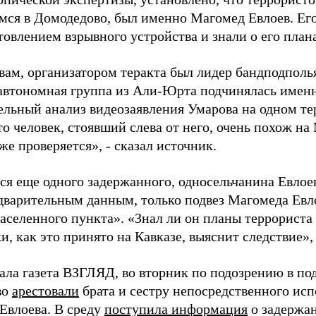
мся в Домодедово, был именно Магомед Евлоев. Ег
товлением взрывного устройства и знали о его план
овам, организатором теракта был лидер бандподполь
а автономная группа из Али-Юрта подчинялась именн
ельный анализ видеозаявления Умарова на одном те
то человек, стоявший слева от него, очень похож на
же проверяется», - сказал источник.
тся еще одного задержанного, односельчанина Евло
едварительным данным, только подвез Магомеда Евл
аселенного пункта». «Знал ли он планы террориста 
и, как это принято на Кавказе, выяснит следствие»,
ала газета ВЗГЛЯД, во вторник по подозрению в под
во
арестовали
брата и сестру непосредственного исп
Евлоева. В среду
поступила информация
о задержа