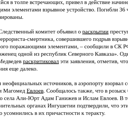
йся в толпе встречающих, привел в действие начи
ми элементами взрывное устройство. Погибли 36 ч
зированы.
 Следственный комитет объявил о
раскрытии
престу
террориста-смертника, совершившего подрыв взрывн
ого поражающими элементами, – сообщили в СК РФ.
оженец одной из республик Северного Кавказа». Од
Медведев
раскритиковал
эти заявления, отметив, чт
ния еще далеко.
 неофициальных источников, в аэропорту взорвал с
и Магомед
Евлоев
. Сообщалось также, что в розыс
о села Али-Юрт Адам Ганижев и Ислам Евлоев. В т
нительных органах Ингушетии подтвердили, что эти
о усомнились в их причастности к теракту.