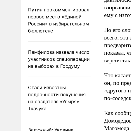
взорвавши
Путин прокомментировал
ему с изго
первое место «Единой
России» в избирательном
По его сл
бюллетене
всего, эт
предварит
Памфилова назвала число
показал, ч
участников спецоперации
версия так
на выборах в Госдуму
Что касае
он, по пр
Стали известны
«другого н
подробности покушения
по-соседск
на создателя «Упыря»
Ткачука
Как сообщ
Домодедо
Магомеда 
Залужный: Украина