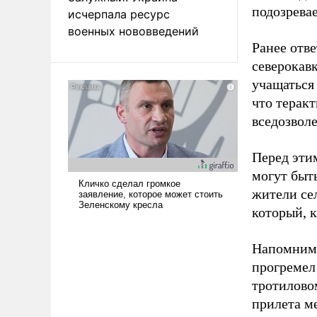
подозревае
исчерпала ресурс
военных нововведений
Ранее отв
северокавк
учащаться 
что терак
вседозвол
Перед эти
могут быт
жители се
который, к
Напомним,
прогремел 
тротилово
прилета м