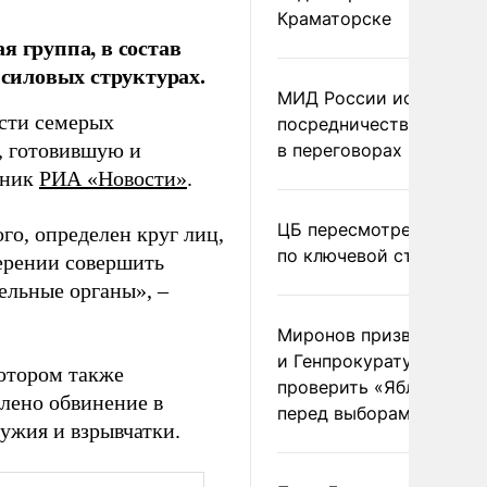
Краматорске
я группа, в состав
 силовых структурах.
МИД России исключил
сти семерых
посредничество Герма
, готовившую и
в переговорах по Украи
чник
РИА «Новости»
.
ЦБ пересмотрел прогно
го, определен круг лиц,
по ключевой ставке
ерении совершить
тельные органы»,
–
Миронов призвал Миню
и Генпрокуратуру
отором также
проверить «Яблоко»
лено обвинение в
перед выборами
ужия и взрывчатки.