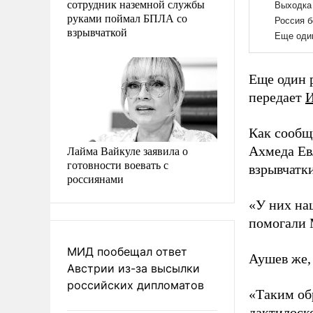
сотрудник наземной службы
руками поймал БПЛА со
взрывчаткой
Еще один 
передает
Как сооб
Лайма Вайкуле заявила о
Ахмеда Ев
готовности воевать с
взрывчатки
россиянами
«У них на
помогали 
МИД пообещал ответ
Аушев же,
Австрии из-за высылки
российских дипломатов
«Таким обр
дактилоск