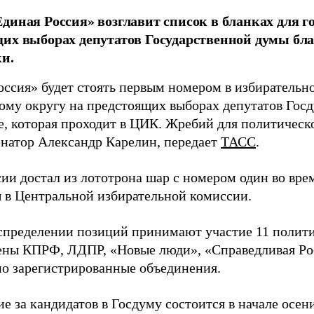
диная Россия» возглавит список в бланках для г
их выборах депутатов Государственной думы бла
и.
оссия» будет стоять первым номером в избирательн
ому округу на предстоящих выборах депутатов Гос
е, которая проходит в ЦИК. Жребий для политическ
енатор Александр Карелин, передает
ТАСС
.
сии достал из лототрона шар с номером один во вр
 в Центральной избирательной комиссии.
аспределении позиций принимают участие 11 полити
ены КПРФ, ЛДПР, «Новые люди», «Справедливая Ро
о зарегистрированные объединения.
е за кандидатов в Госдуму состоится в начале осен