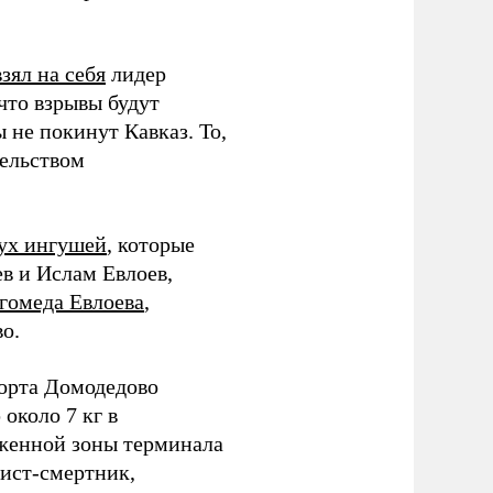
взял на себя
лидер
что взрывы будут
 не покинут Кавказ. То,
тельством
ух ингушей
, которые
в и Ислам Евлоев,
гомеда Евлоева
,
о.
орта Домодедово
около 7 кг в
оженной зоны терминала
ист-смертник,