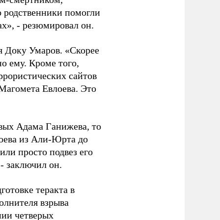
о родственники помогли
ах», - резюмировал он.
я Доку Умаров. «Скорее
о ему. Кроме того,
ррористических сайтов
 Магомета Евлоева. Это
евых Адама Ганижева, то
оева из Али-Юрта до
или просто подвез его
 - заключил он.
готовке теракта в
олнителя взрыва
нии четверых