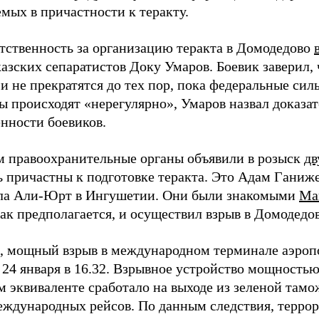
мых в причастности к теракту.
етственность за организацию теракта в Домодедово
азских сепаратистов Доку Умаров. Боевик заверил, 
и не прекратятся до тех пор, пока федеральные силы
ты происходят «нерегулярно», Умаров назвал доказа
енности боевиков.
м правоохранительные органы объявили в розыск
дв
ь причастны к подготовке теракта. Это Адам Ганиже
ла Али-Юрт в Ингушетии. Они были знакомыми
Ма
ак предполагается, и осуществил взрыв в Домодедов
 мощный взрыв в международном терминале аэроп
24 января в 16.32. Взрывное устройство мощностью 
м эквиваленте сработало на выходе из зеленой там
еждународных рейсов. По данным следствия, террор