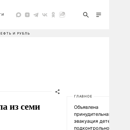
ТИ
НЕФТЬ И РУБЛЬ
ГЛАВНОЕ
а из семи
Объявлена
принудительная
эвакуация детей в
подконтрольном Киеву