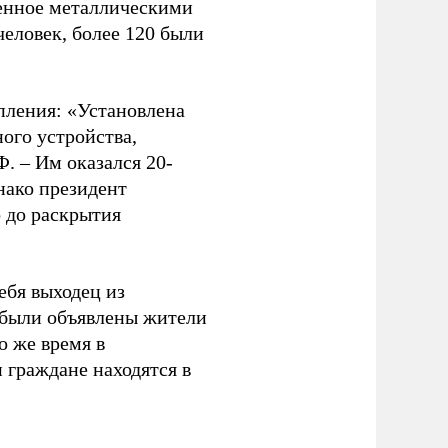
ненное металлическими
еловек, более 120 были
пления: «Установлена
ого устройства,
 – Им оказался 20-
нако президент
о до раскрытия
ебя выходец из
к были объявлены жители
о же время в
 граждане находятся в