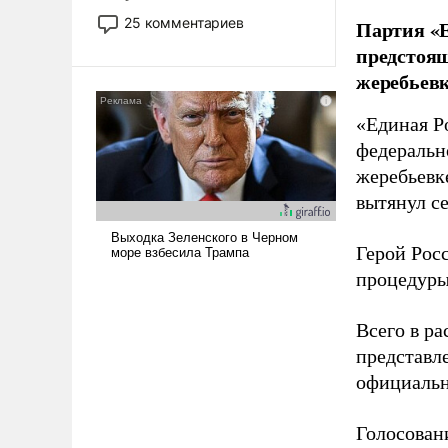
то это уже стараются не
25 комментариев
Партия «Е
использовать – так же, как
предстоящ
«бабка», «дед», – хотя бы в
жеребьевк
образованной среде, потому
что оно уже несет негативные
«Единая Р
коннотации.
федеральн
жеребьевк
вытянул с
Герой Рос
процедуры
Всего в р
представл
официальн
Голосовани