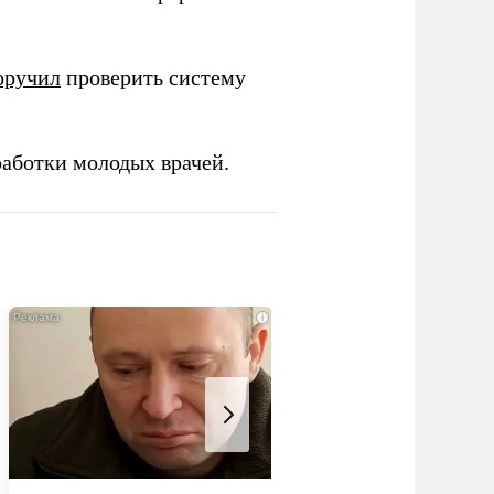
оручил
проверить систему
работки молодых врачей.
i