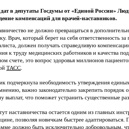
дат в депутаты Госдумы от «Единой России» Лю
едение компенсаций для врачей-наставников.
авничество не должно превращаться в дополнител
ку. Врач, который берет на себя ответственность за
листа, должен получать справедливую компенсацию 
ия к труду медицинских работников и качества подг
ом счете, это вопрос здоровья миллионов пациентов
ой
ТАСС
.
ик подчеркнула необходимость утверждения единых
 мнению, важно законодательно закрепить порядок 
му выплат, что поможет устранить существенные ра
ут наставничества остается одним из главных инст
цине, позволяя новичкам быстрее адаптироваться. 
амме должно быть исключительно добровольным, чт