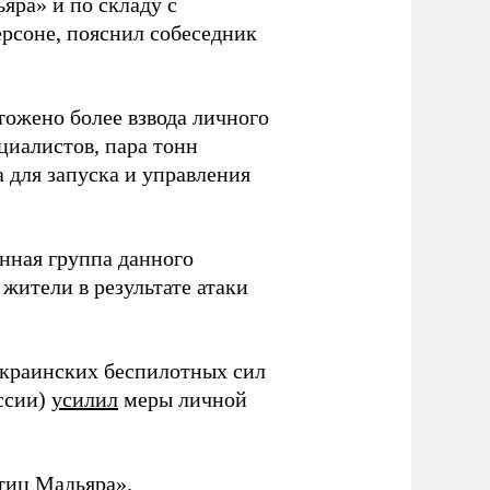
ра» и по складу с
ерсоне, пояснил собеседник
тожено более взвода личного
циалистов, пара тонн
 для запуска и управления
нная группа данного
ители в результате атаки
украинских беспилотных сил
оссии)
усилил
меры личной
тиц Мадьяра».