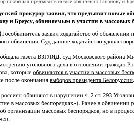
ор пообещал предъявить новые обвинения Гапонову и Бр
усский прокурор заявил, что предъявит новые о
ову и Бреусу, обвиняемым в участии в массовых 
}
Гособвинитель заявил ходатайство об объявлении 
ого обвинения. Суд данное ходатайство удовлетвор
ообщала газета ВЗГЛЯД, суд Московского района М
смотрению уголовного дела в отношении граждан Ро
ова, которые
обвиняются в участии в массовых бесп
е после окончания
выборов президента Белоруссии
россиян обвиняют в нарушении ч. 2 ст. 293 Уголов
тие в массовых беспорядках»). Ранее в обвинении 
об организации массовых беспорядков, но в процес
чен.