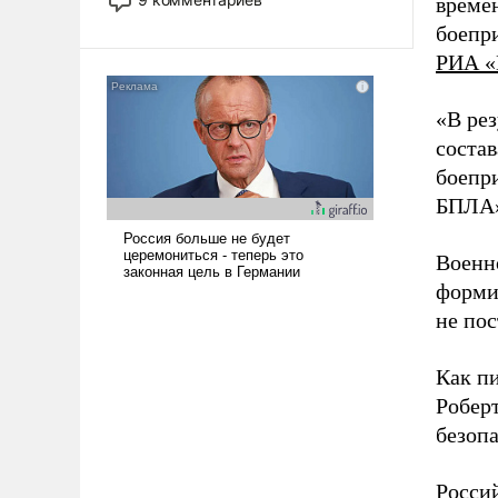
време
назад было образом для
боепр
псевдонаучной фантастики, стало
РИА «
всерьез обсуждаемой идеей.
«В рез
состав
боепри
БПЛА»
Военн
форми
не пос
Как п
Роберт
безопа
Росси