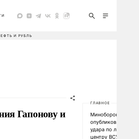
ТИ
НЕФТЬ И РУБЛЬ
ГЛАВНОЕ
ния Гапонову и
Минобороны
опубликовало виде
удара по логистич
центру ВСУ под Ки