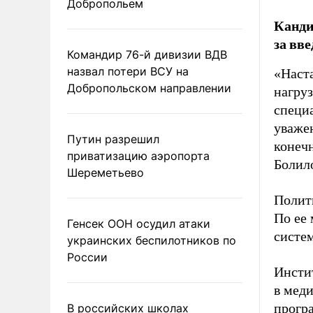
Добропольем
Канди
за вв
Командир 76-й дивизии ВДВ
назвал потери ВСУ на
«Наст
Добропольском направлении
нагруз
специа
уважен
Путин разрешил
конечн
приватизацию аэропорта
Болил
Шереметьево
Полит
По ее
Генсек ООН осудил атаки
систе
украинских беспилотников по
России
Инстит
в меди
прогр
В российских школах