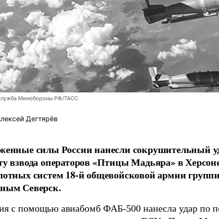
служба Минобороны РФ/ТАСС
лексей Дегтярёв
женные силы России нанесли сокрушительный у
ту взвода операторов «Птицы Мадьяра» в Херсоне
лотных систем 18-й общевойсковой армии групп
ным Северск.
ия с помощью авиабомб ФАБ-500 нанесла удар по 