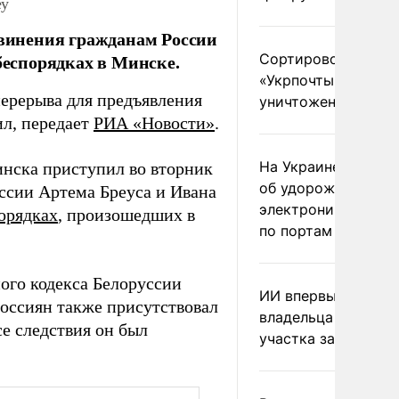
еу
бвинения гражданам России
беспорядках в Минске.
Сортировочный пу
«Укрпочты» в Павл
перерыва для предъявления
уничтожен «Банде
ил, передает
РИА «Новости»
.
На Украине предуп
инска приступил во вторник
об удорожании кит
ссии Артема Бреуса и Ивана
электроники после
орядках
, произошедших в
по портам
.
ного кодекса Белоруссии
ИИ впервые оштра
россиян также присутствовал
владельца подмоск
се следствия он был
участка за борщев