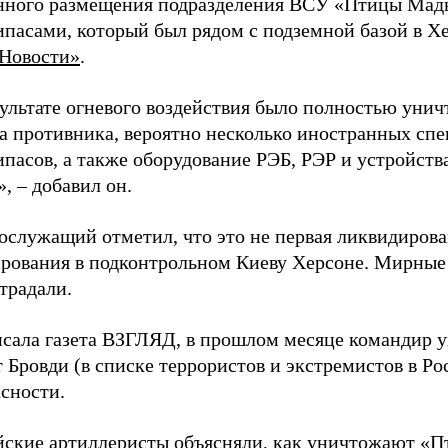
нного размещения подразделения ВСУ «Птицы Мадья
ипасами, который был рядом с подземной базой в Х
Новости»
.
ультате огневого воздействия было полностью унич
а противника, вероятно несколько иностранных спе
пасов, а также оборудование РЭБ, РЭР и устройства
, – добавил он.
ослужащий отметил, что это не первая ликвидирова
рования в подконтрольном Киеву Херсоне. Мирные ж
традали.
исала газета ВЗГЛЯД, в прошлом месяце командир 
 Бровди (в списке террористов и экстремистов в Р
сности.
йские артиллеристы
объясняли
, как уничтожают «П