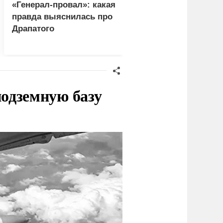
«Генерал-провал»: какая
Ушла из жизни
правда выяснилась про
легендарная советс
Драпатого
актриса Екатерина
Жемчужная
одземную базу