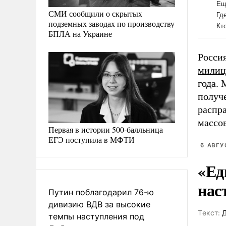
СМИ сообщили о скрытых
подземных заводах по производству
БПЛА на Украине
Россия
милиц
года. 
получ
распра
массо
Первая в истории 500-балльница
ЕГЭ поступила в МФТИ
6 АВГУ
«Ед
нас
Путин поблагодарил 76-ю
дивизию ВДВ за высокие
Tекст:
Д
темпы наступления под