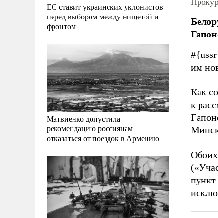
Прокур
ЕС ставит украинских уклонистов
перед выбором между нищетой и
Белор
фронтом
Гапон
#{ussr
им нов
Как с
к рас
Гапон
Матвиенко допустила
рекомендацию россиянам
Минск
отказаться от поездок в Армению
Обоих 
(«Учас
пункт 
исклю