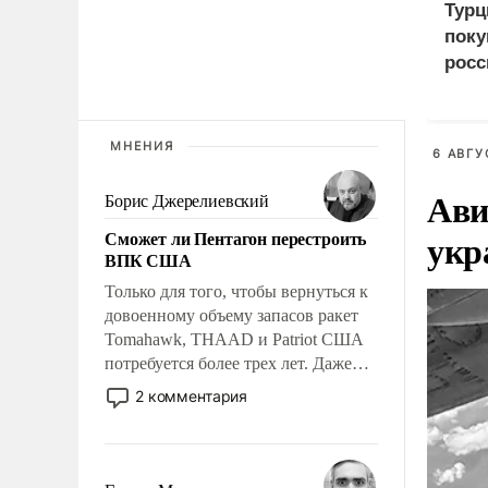
Турц
поку
росс
МНЕНИЯ
6 АВГУ
Ави
Борис Джерелиевский
укр
Сможет ли Пентагон перестроить
ВПК США
Только для того, чтобы вернуться к
довоенному объему запасов ракет
Tomahawk, THAAD и Patriot США
потребуется более трех лет. Даже
небольшая война с Ираном
2 комментария
опустошила американские
арсеналы. Сложившаяся ситуация
означает многолетний период
уязвимости США, например, перед