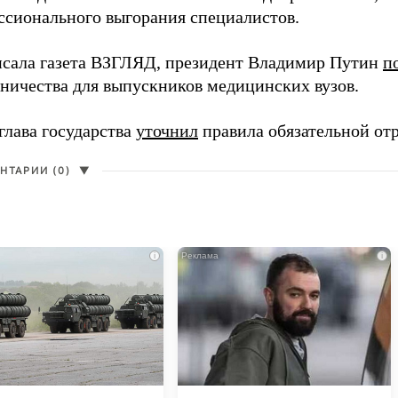
ссионального выгорания специалистов.
исала газета ВЗГЛЯД, президент Владимир Путин
п
вничества для выпускников медицинских вузов.
глава государства
уточнил
правила обязательной от
НТАРИИ (0)
▼
i
i