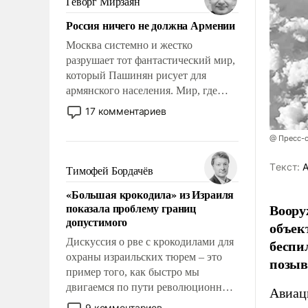
Геворг Мирзаян
Китаем.
Россия ничего не должна Армении
Москва системно и жестко
разрушает тот фантастический мир,
который Пашинян рисует для
армянского населения. Мир, где
политические прожекты будут
17 комментариев
безусловно оплачиваться за счет
российских налогоплательщиков и
@ Пресс-
где Еревану за свои поступки не
нужно отвечать.
Tекст:
А
Тимофей Бордачёв
«Большая крокодила» из Израиля
показала проблему границ
Воору
допустимого
объек
Дискуссия о рве с крокодилами для
беспи
охраны израильских тюрем – это
позыв
пример того, как быстро мы
двигаемся по пути революционных
Авиац
изменений. То, что несколько лет
9 комментариев