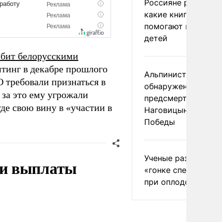
Россияне рассказа
какие книги и фил
помогают воспиты
детей
збит белорусскими
тинг в декабре прошлого
Альпинист допусти
О требовали признаться в
обнаружение
 за это ему угрожали
предсмертной запи
де свою вину в «участии в
Наговицыной на пи
Победы
Ученые разрушили 
ти выплаты
«гонке сперматозо
при оплодотворен