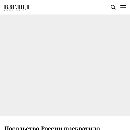
Посольство России прекратило