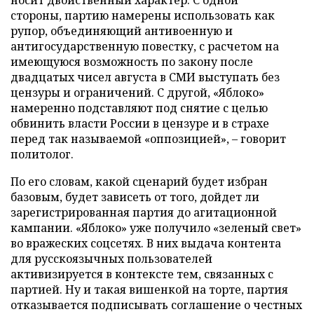
носит двойственный характер. С одной
стороны, партию намерены использовать как
рупор, объединяющий антивоенную и
антигосударственную повестку, с расчетом на
имеющуюся возможность по закону после
двадцатых чисел августа в СМИ выступать без
цензуры и ограничений. С другой, «Яблоко»
намеренно подставляют под снятие с целью
обвинить власти России в цензуре и в страхе
перед так называемой «оппозицией», – говорит
политолог.
По его словам, какой сценарий будет избран
базовым, будет зависеть от того, дойдет ли
зарегистрированная партия до агитационной
кампании. «Яблоко» уже получило «зеленый свет»
во вражеских соцсетях. В них выдача контента
для русскоязычных пользователей
активизируется в контексте тем, связанных с
партией. Ну и такая вишенкой на торте, партия
отказывается подписывать соглашение о честных