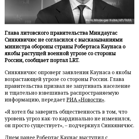
Фото: Mindaugas Kulbis/AP/TASS
Глава литовского правительства Миндаугас
Синкявичюс не согласился с высказываниями
министра обороны страны Робертаса Каунаса о
якобы растущей военной угрозе со стороны
России, сообщает портал LRT.
Синкявичюс опроверг заявления Каунаса о якобы
возрастающей угрозе со стороны России. Глава
правительства призвал не запугивать население
и тщательно взвешивать распространяемую
информацию, передает
РИА «Новости»
.
«Я хотел бы заверить общественность в том, что
уровень угроз как-то кардинально не изменился,
он просто существует», – подчеркнул Синкявичюс.
Днем ранее Робертас Каунас выступил с