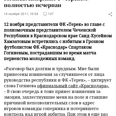
полностью исчерпан
14 ноября 2011, 10:04
107
12 ноября представители ФК «Терек» во главе с
полномочным представителем Чеченской
Республики в Краснодарском крае Саид-Хусейном
Хамзатовым встретились с избитым в Грозном
футболистом ФК «Краснодар» Спартаком
Гогниевым, пострадавшим во время матча
первенства молодежных команд.
«Разговор был долгим и трудным. Мне были
принесены извинения за случившееся от лица
руководства республики и ФК «Терек», – цитирует
слова Гогниева
официальный сайт «Краснодара».
– В свою очередь я тоже принес извинения за
эмоции, захлестнувшие меня на поле и ставшие
причиной непозволительных слов в адрес
игроков команды соперника и потерявшего
контроль над игрой арбитра. При этом я еще раз