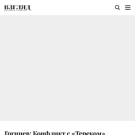
Гогниев: Конфликт с «Тереком»