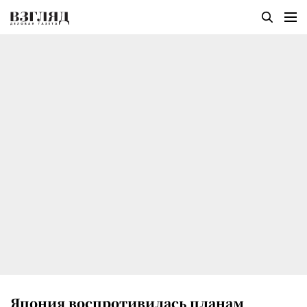
Япония воспротивилась планам