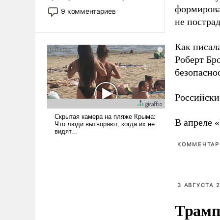
двигаемся по пути
формирова
9 комментариев
революционных изменений.
не пострад
То, что несколько лет назад
было образом для
Как писал
псевдонаучной фантастики,
Роберт Бро
стало всерьез обсуждаемой
безопасно
идеей.
Российски
В апреле 
КОММЕНТАРИ
3 АВГУСТА 2
Трамп