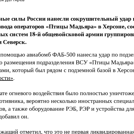
ные силы России нанесли сокрушительный удар 
звода операторов «Птицы Мадьяра» в Херсоне, с
ых систем 18-й общевойсковой армии группиров
 Северск.
 помощью авиабомб ФАБ-500 нанесла удар по подз
о размещения подразделения ВСУ «Птицы Мадьяра»
ами, который был рядом с подземной базой в Херсо
ости»
.
тате огневого воздействия было полностью уничтоже
ротивника, вероятно несколько иностранных специал
в, а также оборудование РЭБ, РЭР и устройства дл
добавил он.
жащий отметил, что это не первая ликвидированная