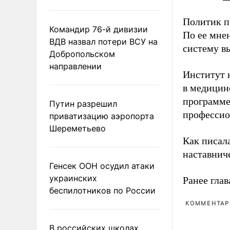
Политик п
Командир 76-й дивизии
По ее мне
ВДВ назвал потери ВСУ на
систему в
Добропольском
направлении
Институт 
в медицине
программе
Путин разрешил
профессио
приватизацию аэропорта
Шереметьево
Как писал
наставнич
Генсек ООН осудил атаки
украинских
Ранее глав
беспилотников по России
КОММЕНТАРИ
В российских школах