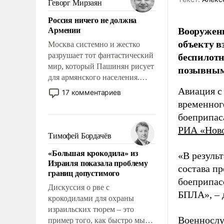
Геворг Мирзаян
означает многолетний период
Россия ничего не должна
уязвимости США, например,
Вооружен
Армении
перед Китаем.
объекту в
Москва системно и жестко
беспилотн
разрушает тот фантастический
мир, который Пашинян рисует
позывным
для армянского населения.
Мир, где политические
Авиация с
17 комментариев
прожекты будут безусловно
временног
оплачиваться за счет
боеприпас
российских
РИА «Нов
налогоплательщиков и где
Тимофей Бордачёв
Еревану за свои поступки не
«Большая крокодила» из
нужно отвечать.
«В резуль
Израиля показала проблему
состава п
границ допустимого
боеприпасо
Дискуссия о рве с
БПЛА», – 
крокодилами для охраны
израильских тюрем – это
Военнослу
пример того, как быстро мы