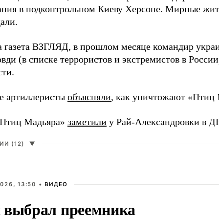
ния в подконтрольном Киеву Херсоне. Мирные жите
али.
а газета ВЗГЛЯД, в прошлом месяце командир укра
вди (в списке террористов и экстремистов в Росси
сти.
е артиллеристы
объясняли
, как уничтожают «Птиц 
«Птиц Мадьяра»
заметили
у Рай-Александровки в Д
И (12)
▼
026, 13:50 •
ВИДЕО
 выбрал преемника