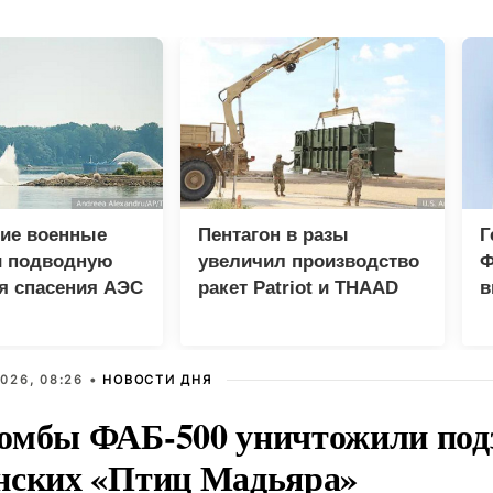
ие военные
Пентагон в разы
Г
и подводную
увеличил производство
Ф
я спасения АЭС
ракет Patriot и THAAD
в
р
026, 08:26 •
НОВОСТИ ДНЯ
омбы ФАБ-500 уничтожили под
нских «Птиц Мадьяра»