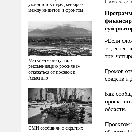
Громов: Зат
уклонистов перед выбором
между нищетой и фронтом
Программа
финансиро
губернато
«
Если сло
то, естест
три-четыре
Матвиенко допустила
рекомендацию россиянам
Громов от
отказаться от поездок в
Армению
средств и 
Как сообщ
проект по
области.
Проектом 
СМИ сообщили о скрытых
области. П