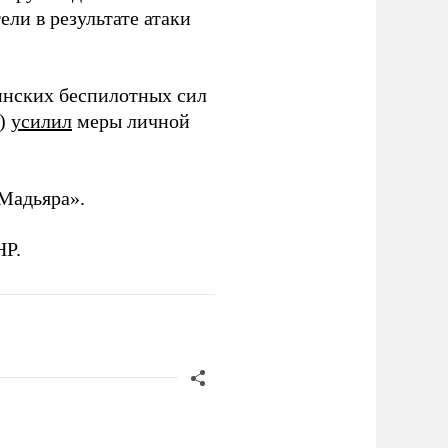
ли в результате атаки
инских беспилотных сил
и)
усилил
меры личной
Мадьяра».
НР.