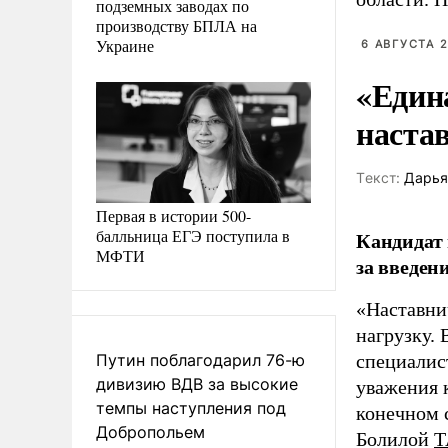
подземных заводах по
производству БПЛА на
Украине
6 АВГУСТА 2
«Един
наста
Tекст:
Дарья
Первая в истории 500-
балльница ЕГЭ поступила в
Кандидат 
МФТИ
за введен
«Наставни
нагрузку. 
Путин поблагодарил 76-ю
специалис
дивизию ВДВ за высокие
уважения к
темпы наступления под
конечном с
Добропольем
Болилой
Т