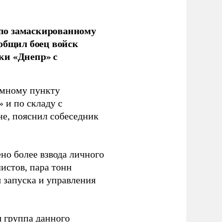
по замаскированному
ообщил боец войск
ки «Днепр» с
емному пункту
 и по складу с
не, пояснил собеседник
но более взвода личного
истов, пара тонн
я запуска и управления
 группа данного