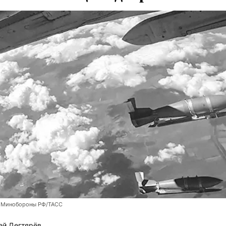
 Минобороны РФ/ТАСС
ей Дегтярёв