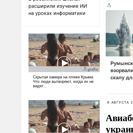
расширили изучение ИИ
на уроках информатики
Румынск
взорвал
скалу дл
6 АВГУСТА 2
Авиаб
украи