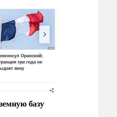
енконсул Оранский:
Боевики двух бригад
ранция три года не
ВСУ устроили бой в
ыдает визу
Сумской области из-за
оссийскому дипломату
дезертирства
земную базу