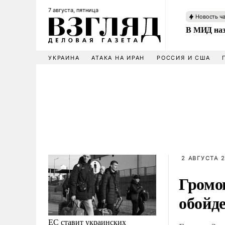
7 августа, пятница
Новость ч
В МИД наз
УКРАИНА
АТАКА НА ИРАН
РОССИЯ И США
2 АВГУСТА 2
Громо
обойде
ЕС ставит украинских