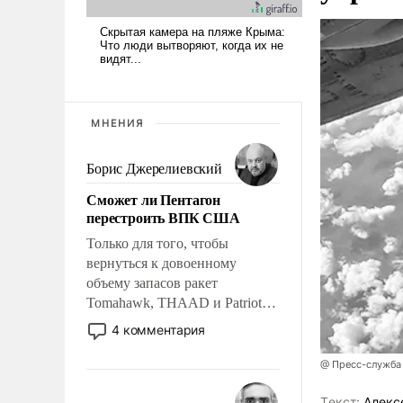
МНЕНИЯ
Борис Джерелиевский
Сможет ли Пентагон
перестроить ВПК США
Только для того, чтобы
вернуться к довоенному
объему запасов ракет
Tomahawk, THAAD и Patriot
США потребуется более трех
4 комментария
лет. Даже небольшая война с
Ираном опустошила
@ Пресс-служба
американские арсеналы.
Сложившаяся ситуация
Tекст:
Алекс