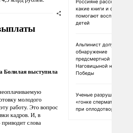
Россияне рассказали,
какие книги и фильмы
помогают воспитывать
детей
 выплаты
Альпинист допустил
обнаружение
предсмертной записки
Наговицыной на пике
ла Болилая выступила
Победы
 неоплачиваемую
Ученые разрушили миф
готовку молодого
«гонке сперматозоидов
ту работу. Это вопрос
при оплодотворении
ки кадров. И, в
– приводит слова