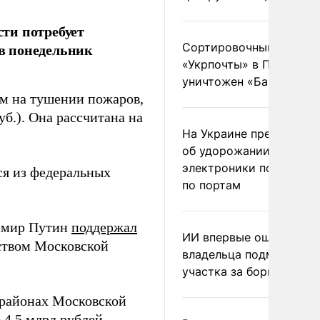
ти потребует
 в понедельник
Сортировочный пункт
«Укрпочты» в Павлогра
уничтожен «Бандероль
ем на тушении пожаров,
уб
.
). Она рассчитана на
На Украине предупреди
об удорожании китайс
электроники после уда
ся из федеральных
по портам
имир Путин
поддержал
ИИ впервые оштрафова
ством Московской
владельца подмосковн
участка за борщевик
 районах Московской
 4,5 млрд рублей.