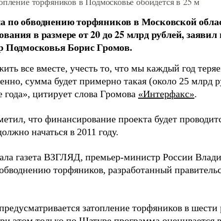
опление торфяников в Подмосковье обойдется в 25 м
 по обводнению торфяников в Московской облас
вания в размере от 20 до 25 млрд рублей, заявил
р Подмосковья Борис Громов.
жить все вместе, учесть то, что мы каждый год теря
венно, сумма будет примерно такая (около 25 млрд р
 года
»
,
цитирует слова Громова
«Интерфакс
»
.
метил, что финансирование проекта будет проводит
должно начаться в 2011 году.
ала газета ВЗГЛЯД,
премьер-министр России Влад
 обводнению торфяников, разработанный правитель
предусматривается затопление торфяников в шести
ри этом только по Шатуре программа оценивается в