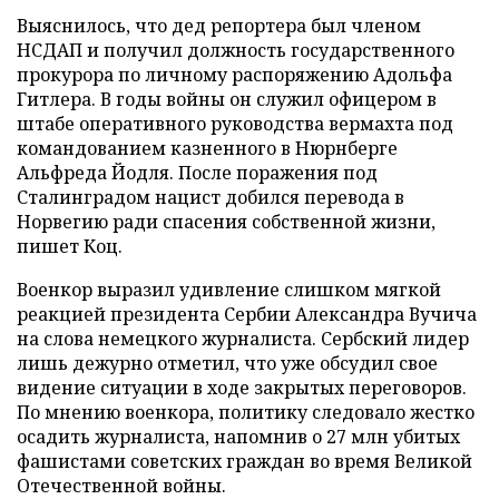
Выяснилось, что дед репортера был членом
НСДАП и получил должность государственного
прокурора по личному распоряжению Адольфа
Гитлера. В годы войны он служил офицером в
штабе оперативного руководства вермахта под
командованием казненного в Нюрнберге
Альфреда Йодля. После поражения под
Сталинградом нацист добился перевода в
Норвегию ради спасения собственной жизни,
пишет Коц.
Военкор выразил удивление слишком мягкой
реакцией президента Сербии Александра Вучича
на слова немецкого журналиста. Сербский лидер
лишь дежурно отметил, что уже обсудил свое
видение ситуации в ходе закрытых переговоров.
По мнению военкора, политику следовало жестко
осадить журналиста, напомнив о 27 млн убитых
фашистами советских граждан во время Великой
Отечественной войны.