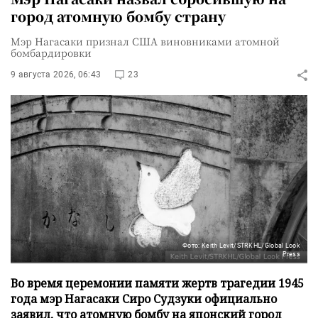
город атомную бомбу страну
Мэр Нагасаки признал США виновниками атомной
бомбардировки
9 августа 2026, 06:43
23
Фото: Keith Levit/STRKHL/Global Look
Press
Во время церемонии памяти жертв трагедии 1945
года мэр Нагасаки Сиро Судзуки официально
заявил, что атомную бомбу на японский город