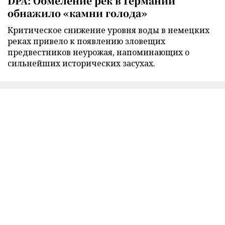
DPA: Обмеление рек в Германии
обнажило «камни голода»
Критическое снижение уровня воды в немецких
реках привело к появлению зловещих
предвестников неурожая, напоминающих о
сильнейших исторических засухах.