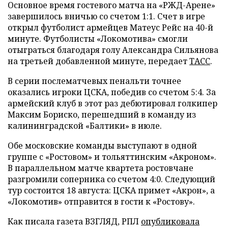
Основное время гостевого матча на «РЖД-Арене»
завершилось вничью со счетом 1:1. Счет в игре
открыл футболист армейцев Матеус Рейс на 40-й
минуте. Футболисты «Локомотива» смогли
отыграться благодаря голу Александра Сильянова
на третьей добавленной минуте, передает
ТАСС
.
В серии послематчевых пенальти точнее
оказались игроки ЦСКА, победив со счетом 5:4. За
армейский клуб в этот раз дебютировал голкипер
Максим Бориско, перешедший в команду из
калининградской «Балтики» в июле.
Обе московские команды выступают в одной
группе с «Ростовом» и тольяттинским «Акроном».
В параллельном матче квартета ростовчане
разгромили соперника со счетом 4:0. Следующий
тур состоится 18 августа: ЦСКА примет «Акрон», а
«Локомотив» отправится в гости к «Ростову».
Как писала газета ВЗГЛЯД, РПЛ
опубликовала