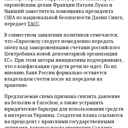
европейским делам Франции Натали Луазо и
бывший заместитель помощника президента
США по национальной безопасности Далип Сингх,
передает
ТАСС
.
В совместном заявлении политиков отмечается,
что «Евросоюзу следует немедленно передать
опеку над замороженными счетами российского
Центробанка новой депозитарной организации
ЕС». При этом авторы инициативы подчеркивают,
что о конфискации средств речи не идет. По их
мнению, Банк России формально останется
владельцем счетов после их передачи на
хранение.
Предлагаемая схема призвана снизить давление
на Бельгию и Euroclear, а также устранить
юридические барьеры для использования средств
в интересах Украины. Создатели плана ссылаются
на прецедент с иракскими государственными
активами, которые после свержения Саддама