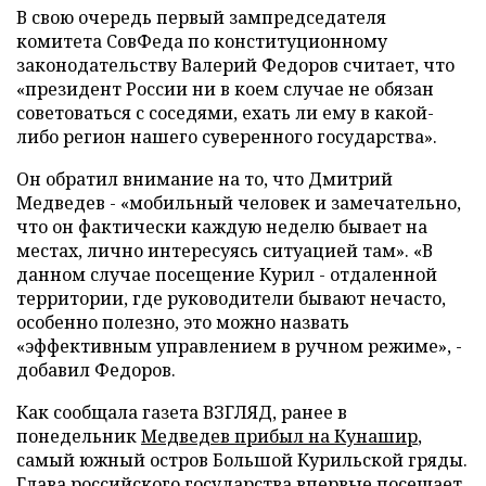
В свою очередь первый зампредседателя
комитета С
овФеда
по конституционному
законодательству Валерий Федоров считает, что
«президент Р
оссии
ни в коем случае не обязан
советоваться с соседями, ехать ли ему в какой-
либо регион нашего суверенного государства».
Он обратил внимание на то, что Дмитрий
Медведев - «мобильный человек и замечательно,
что он фактически каждую неделю бывает на
местах, лично интересуясь ситуацией там». «В
данном случае посещение Курил - отдаленной
территории, где руководители бывают нечасто,
особенно полезно, это можно назвать
«эффективным управлением в ручном режиме», -
добавил Федоров.
Как сообщала газета ВЗГЛЯД, ранее в
понедельник
Медведев прибыл на Кунашир
,
самый южный остров Большой Курильской гряды.
Глава российского государства впервые посещает