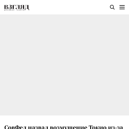
СовФед назвал возмущение Токио из-за