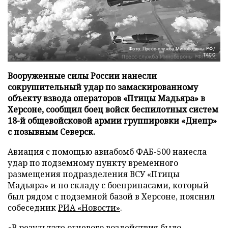
Фото: Пресс-служба Минобороны РФ/
ТАСС
Вооруженные силы России нанесли
сокрушительный удар по замаскированному
объекту взвода операторов «Птицы Мадьяра» в
Херсоне, сообщил боец войск беспилотных систем
18-й общевойсковой армии группировки «Днепр»
с позывным Северск.
Авиация с помощью авиабомб ФАБ-500 нанесла
удар по подземному пункту временного
размещения подразделения ВСУ «Птицы
Мадьяра» и по складу с боеприпасами, который
был рядом с подземной базой в Херсоне, пояснил
собеседник
РИА «Новости»
.
«В результате огневого воздействия было