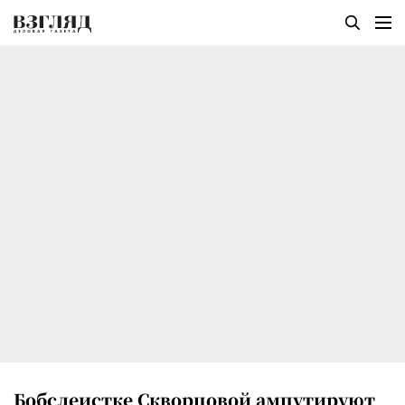
Бобслеистке Скворцовой ампутируют