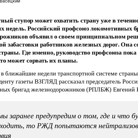
 Васецкий
ный ступор может охватить страну уже в течен
х недель. Российский профсоюз локомотивных б
орожников объявил о своем принципиальном реш
й забастовки работников железных дорог. Она с
страны. Где именно, руководство профсоюза пока 
 это может сорвать их планы.
о в ближайшие недели транспортной системе страны
денту газеты ВЗГЛЯД рассказал председатель Росс
ных бригад железнодорожников (РПЛБЖ) Евгений 
мы заранее предупредим о том, где и что б
сходить, то РЖД попытаются нейтрализо
вия