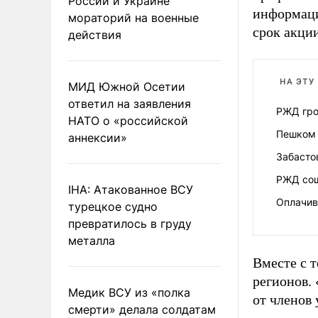
России и Украине
информаци
мораторий на военные
срок акци
действия
НА ЭТУ
МИД Южной Осетии
ответил на заявления
РЖД гро
НАТО о «российской
Пешком 
аннексии»
Забасто
РЖД сош
IHA: Атакованное ВСУ
Оплачив
турецкое судно
превратилось в груду
металла
Вместе с 
регионов.
Медик ВСУ из «полка
от членов 
смерти» делала солдатам