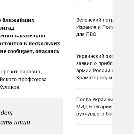
ие ближайших
Зеленский потребовал 
ригад
Израиля и Польши рак
ении касательно
для ПВО
остоится в нескольких
не сообщает, опасаясь
Украинский эксперт
заявил о приближении
армии России к
 грозит паралич,
Краматорску и Славянс
ийского профсоюза
Куликов.
Посла Украины вызвали
МИД Болгарии из-за
удет
рухнувшего беспилотни
вать наши