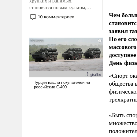
хрупких и ранимых,
становятся новым культом,
Чем больш
постепенно вытесняя и
10 комментариев
отменяя традиционное
становитс
требование к человеку – быть
заявил г
мужественным и твердым под
По его сл
ударами судьбы, брать на себя
массового
ответственность, помогать
доступнее
слабым, идти вперед и
День физ
адаптироваться.
«Спорт ока
общества 
физическо
трехкратн
«Быть спо
множество
положител