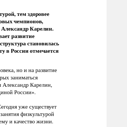
урой, тем здоровее
новых чемпионов,
 Александр Карелин.
вает развитие
аструктура становилась
ту в России отмечается
овека, но и на развитие
орых заниматься
л Александр Карелин,
диной России».
Сегодня уже существует
 занятия физкультурой
ему и качество жизни.