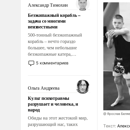
образованных людей. Иногда
Александр Тимохин
казалось, что эти вопросы
Безэкипажный корабль –
решены раз и навсегда, но –
задача со многими
нет, не решены.
неизвестными
500-тонный безэкипажный
корабль – нечто гораздо
большее, чем небольшие
безэкипажные катера,
применение которых уже
5 комментариев
стало обыденностью. Задача по
созданию такого корабля очень
сложна и амбициозна. Однако
и ее реализация радикально
Ольга Андреева
поднимет наши боевые
Культ психотравмы
возможности.
разрушает и человека, и
народ
@ Ярослав Беля
Обиды на этот жестокий мир,
разрушающий нас, таких
Tекст:
Алекс