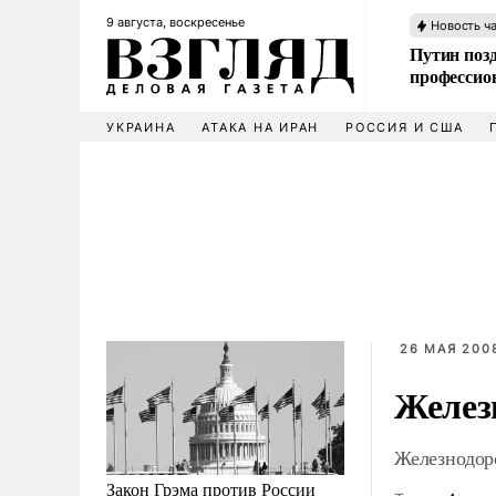
9 августа, воскресенье
Новость ч
Путин позд
профессио
УКРАИНА
АТАКА НА ИРАН
РОССИЯ И США
26 МАЯ 2008
Железн
Железнодор
Закон Грэма против России