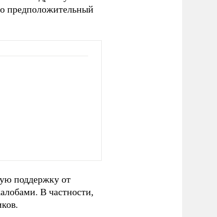
что предположительный
шую поддержку от
алобами. В частности,
иков.