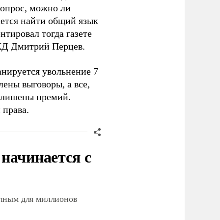
вопрос, можно ли
ается найти общий язык
нтировал тогда газете
Д Дмитрий Перцев.
анируется увольнение 7
ены выговоры, а все,
и лишены премий.
 права.
начинается с
упным для миллионов