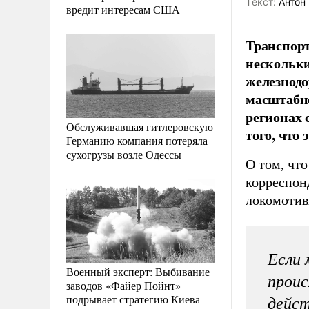
Tекст:
Антон
вредит интересам США
Транспорт
нескольки
железнод
масштабно
регионах 
Обслуживавшая гитлеровскую
того, что
Германию компания потеряла
сухогрузы возле Одессы
О том, чт
корреспон
локомотив
Если 
Военный эксперт: Выбивание
прои
заводов «Файер Пойнт»
подрывает стратегию Киева
дейст