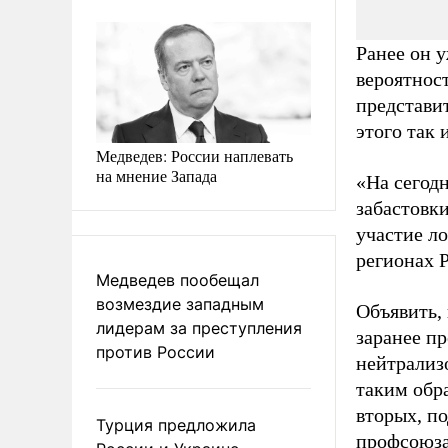
Ранее он 
вероятност
представи
этого так 
Медведев: России наплевать
на мнение Запада
«На сегод
забастовк
участие л
регионах 
Медведев пообещал
возмездие западным
Объявить, 
лидерам за преступления
заранее п
против России
нейтрализ
таким обра
вторых, п
Турция предложила
профсоюза