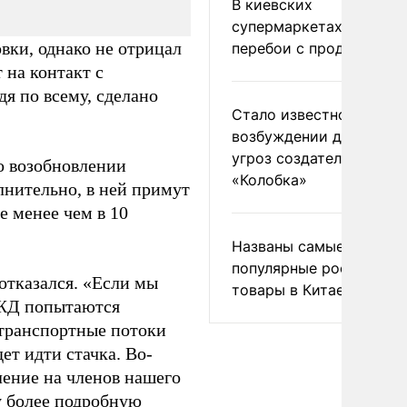
В киевских
супермаркетах началис
вки, однако не отрицал
перебои с продуктами
 на контакт с
я по всему, сделано
Стало известно о
возбуждении дела из-з
угроз создателям
 возобновлении
«Колобка»
лнительно, в ней примут
 менее чем в 10
Названы самые
популярные российски
 отказался. «Если мы
товары в Китае
 РЖД попытаются
 транспортные потоки
ет идти стачка. Во-
ление на членов нашего
у более подробную