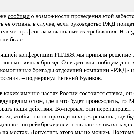
уже
сообщал
о возможности проведения этой забасто
ь ее отмены в случае, если руководство РЖД пойдет
телями профсоюза и выполнит их требования. Но суд
и не было.
няшней конференции РПЛБЖ мы приняли решение о
и локомотивных бригад. О ее дате мы сообщим допо
окомотивные бригады отделений компании «РЖД» не
России», – подчеркнул Евгений Куликов.
в каких именно частях России состоится стачка, он
редупредим о том, где и что будет происходить, то
овать наши действия. Во-первых, они перенаправят
зом, чтобы они не проходили через регионы, где буд
одошлют штрейкбрехеров и попытаются оказать дав
 на местах. Допустить этого мы не можем. Поэтом