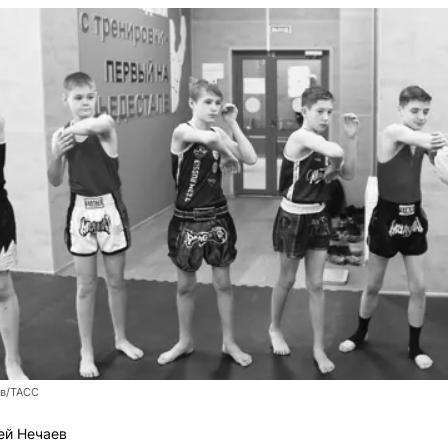
ев/ТАСС
ей Нечаев