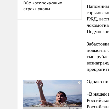
ВСУ «отключающие
Напомним,
страх» уколы
горьковск
РЖД, вест
локомотив
Подмосков
Забастовк
повысить 
тыс. рубл
вознагражд
прекратит
Однако ни
«В нашей 
Российско
Российски