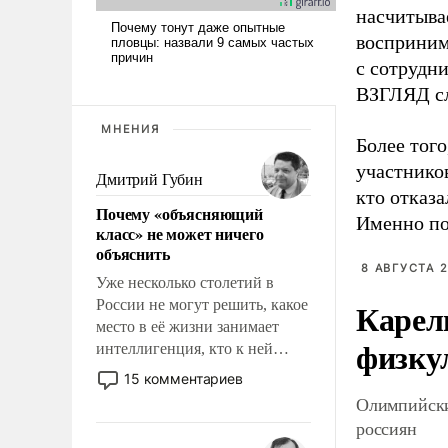
насчитывае
восприним
с сотрудн
ВЗГЛЯД сл
МНЕНИЯ
Более тог
участников
Дмитрий Губин
кто отказа
Почему «объясняющий
Именно по
класс» не может ничего
объяснить
8 АВГУСТА 2
Уже несколько столетий в
Карел
России не могут решить, какое
место в её жизни занимает
физку
интеллигенция, кто к ней
принадлежит, а кого из неё
15 комментариев
исключили с правом
Олимпийски
восстановления и без оного. И
россиян
чем она отличается от просто